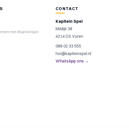
NS
CONTACT
Kapitein Spel
Mildijk 38
moment met #kapiteinspel
4214 DS Vuren
088 02 33 555
hoi@kapiteinspel.nl
WhatsApp ons →