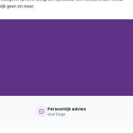
lijk geen zin meer.
.
Persoonlijk advies
door Eege