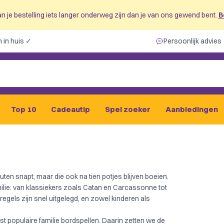
n je bestelling iets langer onderweg zijn dan je van ons gewend bent.
B
 in huis ✓
Persoonlijk advies
Top 10
Cadeautip
Spel zoeker
Aanbiedingen
nuten snapt, maar die ook na tien potjes blijven boeien.
ilie: van klassiekers zoals
Catan
en
Carcassonne
tot
regels zijn snel uitgelegd, en zowel kinderen als
t populaire familie bordspellen
. Daarin zetten we de