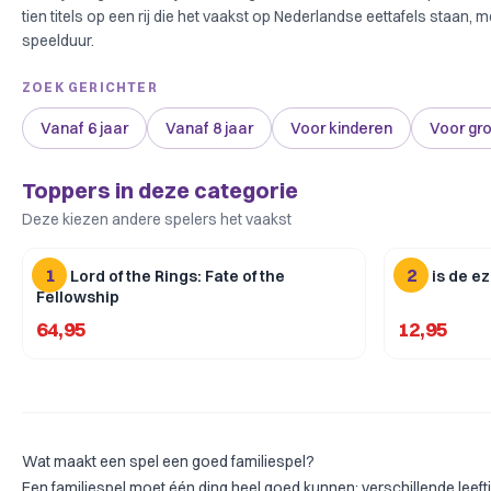
tien titels op een rij die het vaakst op Nederlandse eettafels staan, 
speelduur.
ZOEK GERICHTER
Vanaf 6 jaar
Vanaf 8 jaar
Voor kinderen
Voor gr
Toppers in deze categorie
Deze kiezen andere spelers het vaakst
1
2
The Lord of the Rings: Fate of the
Wie is de ez
Fellowship
64,95
12,95
Wat maakt een spel een goed familiespel?
Een familiespel moet één ding heel goed kunnen: verschillende leeft