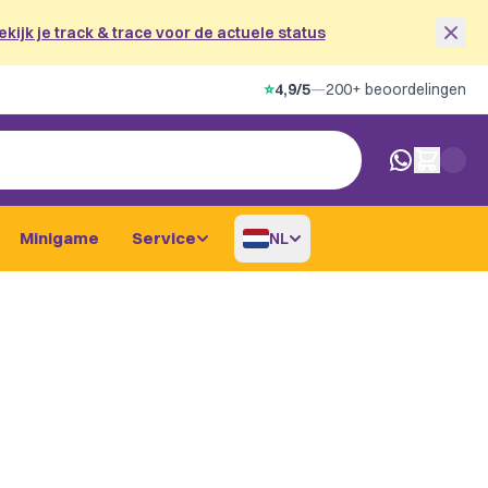
ekijk je track & trace voor de actuele status
⭐
4,9/5
—
200+ beoordelingen
0 artikelen i
Minigame
Service
NL