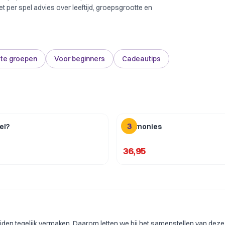
met per spel advies over leeftijd, groepsgrootte en
ote groepen
Voor beginners
Cadeautips
3
el?
Harmonies
36,95
ijden tegelijk vermaken. Daarom letten we bij het samenstellen van deze