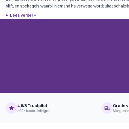
blijft, en spelregels waarbij niemand halverwege wordt uitgeschakeld
Lees verder
▾
4,9/5 Trustpilot
Gratis v
200+ beoordelingen
Morgen in