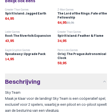
Bekijk ook eens
-
6
%
Greater Than Games
Z-Man Games
Spirit Island: Jagged Earth
The Lord of the Rings: Fate of the
Fellowship
64,95
64,95
68,95
Leder Games
Greater Than Games
Root: The Riverfolk Expansion
Spirit Island: Feather & Flame
43,95
34,95
Eagle Gryphon Games
Perro Loko Games
Speakeasy: Upgrade Pack
Orloj: The Prague Astronomical
Clock
14,95
59,95
Beschrijving
Sky Team
Maak je klaar voor de landing! Sky Team is een coöperatief spel,
exclusief voor 2 spelers, waarbij je een piloot en co-piloot speelt
aan de besturing van een vliegtuig.