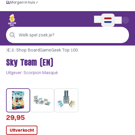
Morgen in huis ✓
Gratis vanaf €60
Morgen in huis ✓
Persoonlijk advies
0 artikelen in wink
4,9/5 —
200+ beoordelingen
Welk spel zoek je?
⚓︎
/
Shop
/
BoardGameGeek Top 100
Sky Team (EN)
Uitgever:
Scorpion Masqué
29,95
Uitverkocht