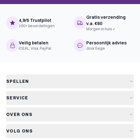
Uitgever
Scorpion Masqué
Gratis verzending
4,9/5 Trustpilot
v.a. €60
200+ beoordelingen
Morgen in huis ✓
Veilig betalen
Persoonlijk advies
iDEAL, Visa, PayPal
door Eege
SPELLEN
Alle spellen
SERVICE
Nieuwe spellen
Verzending & levertijd
Aanbiedingen
OVER ONS
Retourneren
Bordspellen
Over Kapitein Spel
Algemene voorwaarden
Kaartspellen
VOLG ONS
Het Kapiteinsspel
Privacyverklaring
Partyspellen