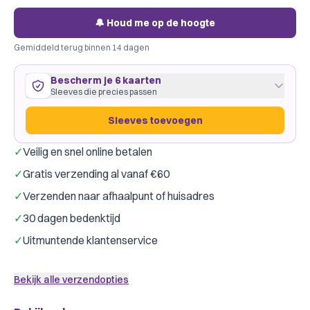
🔔 Houd me op de hoogte
Gemiddeld terug binnen 14 dagen
Bescherm je 6 kaarten
Sleeves die precies passen
Sleeves toevoegen
✓
Veilig en snel online betalen
6 kaarten
58
×
88
mm
✓
Gratis verzending al vanaf €60
past precies
·
GameGenic Green
·
1 pakje
✓
Verzenden naar afhaalpunt of huisadres
Gamegenic
Dragon Shield
Merk:
✓
30 dagen bedenktijd
Slechts € 0,66 per kaart
✓
Uitmuntende klantenservice
Sleeves toevoegen
Bekijk alle verzendopties