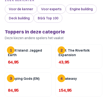
ZOEK GERICHTER
Voor de kenner
Voor experts
Engine building
Deck building
BGG Top 100
Toppers in deze categorie
Deze kiezen andere spelers het vaakst
1
2
Spirit Island: Jagged
Root: The Riverfolk
Earth
Expansion
64,95
43,95
3
4
Sleeping Gods (EN)
Speakeasy
84,95
154,95