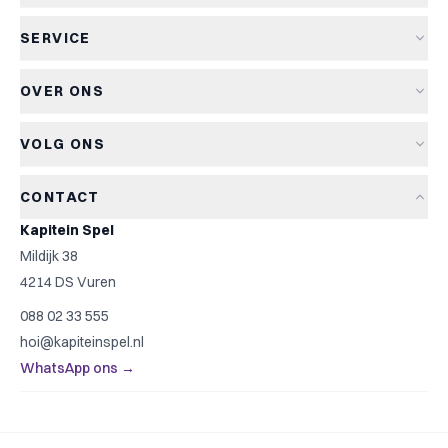
Alle spellen
SERVICE
Nieuwe spellen
Verzending & levertijd
Aanbiedingen
OVER ONS
Retourneren
Bordspellen
Over Kapitein Spel
Algemene voorwaarden
Kaartspellen
VOLG ONS
Het Kapiteinsspel
Privacyverklaring
Partyspellen
Blog
Cookiebeleid
Kinderspellen
CONTACT
Spelreviews
Cookievoorkeuren
Familiespellen
Kapitein Spel
Spelregels
Strategische spellen
Mildijk 38
Contact
Top 10
4214 DS Vuren
Cadeautip
088 02 33 555
Spelzoeker
hoi@kapiteinspel.nl
WhatsApp ons →