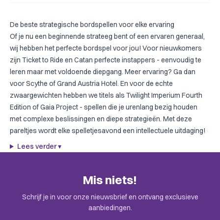
De beste strategische bordspellen voor elke ervaring
Of je nu een beginnende strateeg bent of een ervaren generaal,
wij hebben het perfecte
bordspel
voor jou! Voor nieuwkomers
zijn
Ticket to Ride
en
Catan
perfecte instappers - eenvoudig te
leren maar met voldoende diepgang. Meer ervaring? Ga dan
voor
Scythe
of
Grand Austria Hotel
. En voor de echte
zwaargewichten hebben we titels als
Twilight Imperium Fourth
Edition
of
Gaia Project
- spellen die je urenlang bezig houden
met complexe beslissingen en diepe strategieën. Met deze
pareltjes wordt elke spelletjesavond een intellectuele uitdaging!
Lees verder
▾
Mis niets!
Schrijf je in voor onze nieuwsbrief en ontvang exclusieve
aanbiedingen.