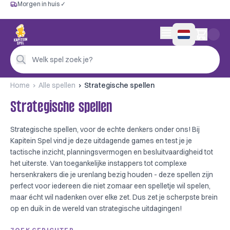
Morgen in huis ✓
Gratis vanaf €60
Morgen in huis ✓
Persoonlijk advies
0 artikelen in wink
4,9/5 —
200+ beoordelingen
Welk spel zoek je?
Home
Alle spellen
Strategische spellen
Strategische spellen
Strategische spellen, voor de echte denkers onder ons! Bij
Kapitein Spel vind je deze uitdagende games en test je je
tactische inzicht, planningsvermogen en besluitvaardigheid tot
het uiterste. Van toegankelijke instappers tot complexe
hersenkrakers die je urenlang bezig houden - deze spellen zijn
perfect voor iedereen die niet zomaar een spelletje wil spelen,
maar écht wil nadenken over elke zet. Dus zet je scherpste brein
op en duik in de wereld van strategische uitdagingen!