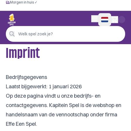
Morgen in huis ✓
Gratis vanaf €60
Morgen in huis ✓
Persoonlijk advies
0 artikelen in wink
4,9/5 —
200+ beoordelingen
Welk spel zoek je?
Imprint
Bedrijfsgegevens
Laatst bijgewerkt: 1 januari 2026
Op deze pagina vindt u onze bedrijfs- en
contactgegevens. Kapitein Spel is de webshop en
handelsnaam van de vennootschap onder firma
Effe Een Spel.