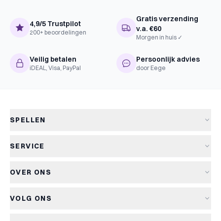
Gratis verzending
4,9/5 Trustpilot
v.a. €60
200+ beoordelingen
Morgen in huis ✓
Veilig betalen
Persoonlijk advies
iDEAL, Visa, PayPal
door Eege
SPELLEN
Alle spellen
SERVICE
Nieuwe spellen
Verzending & levertijd
Aanbiedingen
OVER ONS
Retourneren
Bordspellen
Over Kapitein Spel
Algemene voorwaarden
Kaartspellen
VOLG ONS
Het Kapiteinsspel
Privacyverklaring
Partyspellen
Blog
Cookiebeleid
Kinderspellen