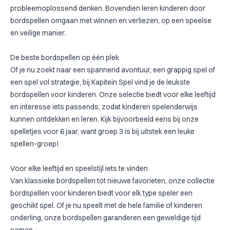
probleemoplossend denken. Bovendien leren kinderen door
bordspellen omgaan met winnen en verliezen, op een speelse
en veilige manier.
De beste bordspellen op één plek
Of je nu zoekt naar een spannend avontuur, een grappig spel of
een spel vol strategie, bij Kapitein Spel vind je de leukste
bordspellen voor kinderen. Onze selectie biedt voor elke leeftijd
en interesse iets passends, zodat kinderen spelenderwijs
kunnen ontdekken en leren. Kijk bijvoorbeeld eens bij onze
spelletjes voor 6 jaar
, want groep 3 is bij uitstek een leuke
spellen-groep!
Voor elke leeftijd en speelstijl iets te vinden
Van klassieke bordspellen tot nieuwe favorieten, onze collectie
bordspellen voor kinderen biedt voor elk type speler een
geschikt spel. Of je nu speelt met de hele familie of kinderen
onderling, onze bordspellen garanderen een geweldige tijd