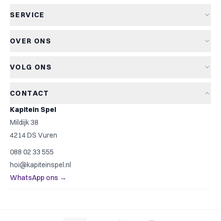
Alle spellen
SERVICE
Nieuwe spellen
Verzending & levertijd
Aanbiedingen
OVER ONS
Retourneren
Bordspellen
Over Kapitein Spel
Algemene voorwaarden
Kaartspellen
VOLG ONS
Het Kapiteinsspel
Privacyverklaring
Partyspellen
Blog
Cookiebeleid
Kinderspellen
CONTACT
Spelreviews
Cookievoorkeuren
Familiespellen
Kapitein Spel
Spelregels
Strategische spellen
Mildijk 38
Contact
Top 10
4214 DS Vuren
Cadeautip
088 02 33 555
Spelzoeker
hoi@kapiteinspel.nl
WhatsApp ons →