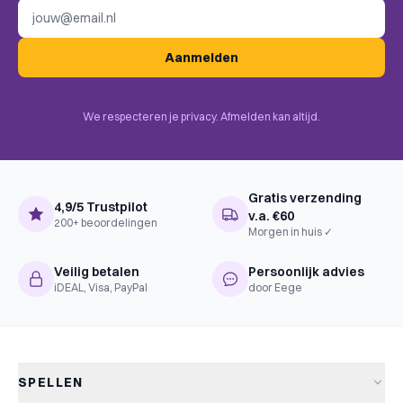
E-mailadres
Aanmelden
We respecteren je privacy. Afmelden kan altijd.
Gratis verzending
4,9/5 Trustpilot
v.a. €60
200+ beoordelingen
Morgen in huis ✓
Veilig betalen
Persoonlijk advies
iDEAL, Visa, PayPal
door Eege
SPELLEN