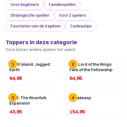
Voor beginners
Familiespellen
Strategische spellen
Voor 2 spelers
Favorieten van de Kapitein
Cadeautips
Toppers in deze categorie
Deze kiezen andere spelers het vaakst
1
2
Spirit Island: Jagged
The Lord of the Rings:
Earth
Fate of the Fellowship
64,95
64,95
3
4
Root: The Riverfolk
Speakeasy
Expansion
43,95
154,95