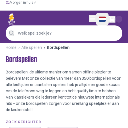
Morgen in huis ✓
Gratis vanaf €60
Morgen in huis ✓
Persoonlijk advies
0 artikelen in wink
4,9/5 —
200+ beoordelingen
Welk spel zoek je?
Home
Alle spellen
Bordspellen
Bordspellen
Bordspellen, de ultieme manier om samen offline plezier te
beleven! Met onze collectie van meer dan 350 bordspellen voor
alle leeftijden en aantallen spelers heb je altijd een goed excuus
om de telefoons weg te leggen en écht quality time te hebben.
Van klassiekers die iedereen kent tot de nieuwste internationale
hits - onze bordspellen zorgen voor urenlang speelplezier aan
de keukentafel!
ZOEK GERICHTER