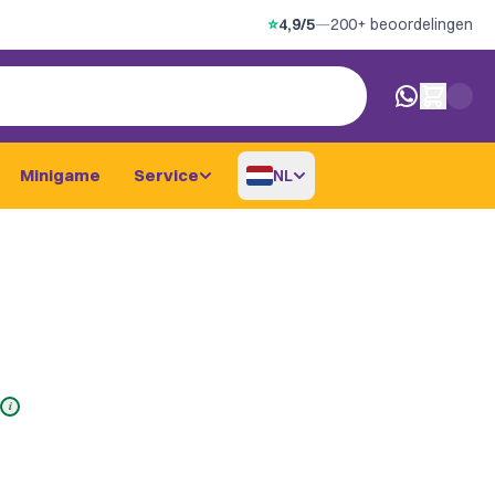
⭐
4,9/5
—
200+ beoordelingen
0 artikelen i
Minigame
Service
NL
i