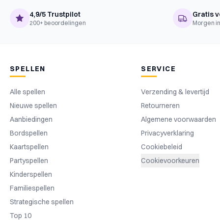
4,9/5 Trustpilot
Gratis v
200+ beoordelingen
Morgen in
SPELLEN
SERVICE
Alle spellen
Verzending & levertijd
Nieuwe spellen
Retourneren
Aanbiedingen
Algemene voorwaarden
Bordspellen
Privacyverklaring
Kaartspellen
Cookiebeleid
Partyspellen
Cookievoorkeuren
Kinderspellen
Familiespellen
Strategische spellen
Top 10