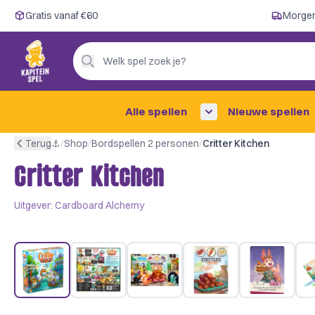
Gratis vanaf €60
Gratis vanaf €60
Morgen
Morgen in huis ✓
Persoonlijk advies
Welk spel zoek je?
4,9/5 —
200+ beoordelingen
Alle spellen
Nieuwe spellen
Terug
⚓︎
/
Shop
/
Bordspellen 2 personen
/
Critter Kitchen
Critter Kitchen
Uitgever:
Cardboard Alchemy