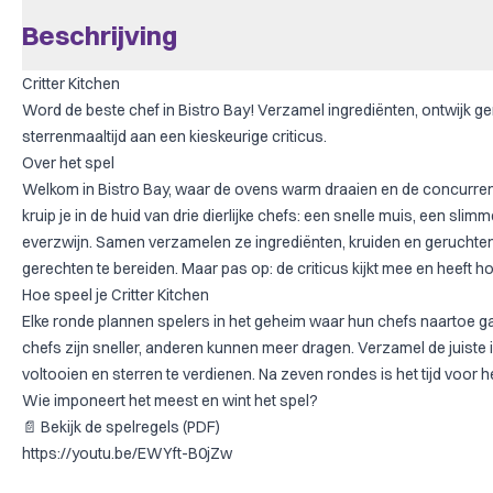
Beschrijving
Critter Kitchen
Word de beste chef in Bistro Bay! Verzamel ingrediënten, ontwijk g
sterrenmaaltijd aan een kieskeurige criticus.
Over het spel
Welkom in Bistro Bay, waar de ovens warm draaien en de concurrentie p
kruip je in de huid van drie dierlijke chefs: een snelle muis, een sli
everzwijn. Samen verzamelen ze ingrediënten, kruiden en gerucht
gerechten te bereiden. Maar pas op: de criticus kijkt mee en heeft 
Hoe speel je Critter Kitchen
Elke ronde plannen spelers in het geheim waar hun chefs naartoe g
chefs zijn sneller, anderen kunnen meer dragen. Verzamel de juiste
voltooien en sterren te verdienen. Na zeven rondes is het tijd voor he
Wie imponeert het meest en wint het spel?
📄
Bekijk de spelregels (PDF)
https://youtu.be/EWYft-B0jZw