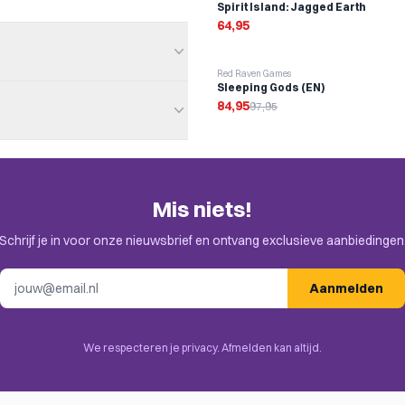
Spirit Island: Jagged Earth
64,95
-
13
%
Red Raven Games
Sleeping Gods (EN)
84,95
97,95
en. Check de uitnodiging in je
Mis niets!
Schrijf je in voor onze nieuwsbrief en ontvang exclusieve aanbiedingen
E-mailadres
Aanmelden
 Placement, Contracts,
We respecteren je privacy. Afmelden kan altijd.
rammed Movement