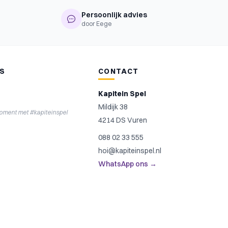
Persoonlijk advies
door Eege
NS
CONTACT
Kapitein Spel
Mildijk 38
moment met #kapiteinspel
4214 DS Vuren
088 02 33 555
hoi@kapiteinspel.nl
WhatsApp ons →