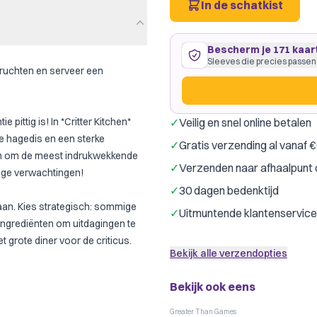
In de schatkist
Bescherm je 171 kaar
Sleeves die precies passen
eruchten en serveer een
ittig is! In *Critter Kitchen*
✓
Veilig en snel online betalen
171 kaarten
64
×
89
mm
mme hagedis en een sterke
✓
Gratis verzending al vanaf 
past precies
·
Dragon Shield 
en om de meest indrukwekkende
✓
Verzenden naar afhaalpunt 
Dragon Shield
G
Merk:
hoge verwachtingen!
✓
30 dagen bedenktijd
Kleur:
Transpar
aan. Kies strategisch: sommige
✓
Uitmuntende klantenservice
Slechts € 0,13 per kaart
 ingrediënten om uitdagingen te
t grote diner voor de criticus.
Bekijk alle verzendopties
Bekijk ook eens
Greater Than Games