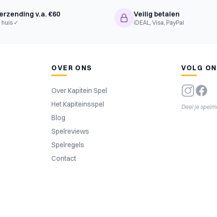
erzending v.a. €60
Veilig betalen
 huis ✓
iDEAL, Visa, PayPal
OVER ONS
VOLG O
Over Kapitein Spel
Het Kapiteinsspel
Deel je spel
Blog
Spelreviews
Spelregels
Contact