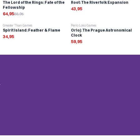
The Lord of the Rings: Fate of the
Root: The Riverfolk Expansion
Fellowship
43,95
64,95
68,95
Greater Than Games
Perro Loko Games
Spirit Island: Feather & Flame
Orloj: The Prague Astronomical
Clock
34,95
59,95
.