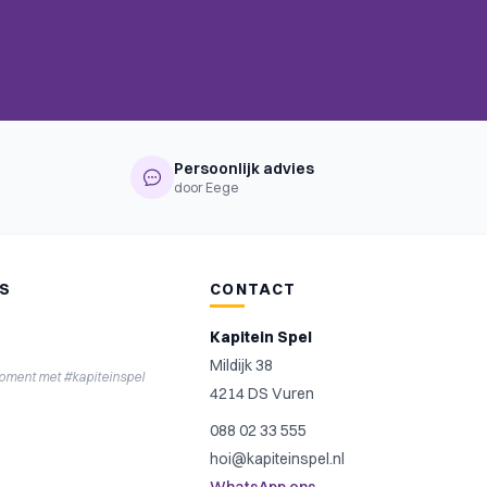
Persoonlijk advies
door Eege
NS
CONTACT
Kapitein Spel
Mildijk 38
moment met #kapiteinspel
4214 DS Vuren
088 02 33 555
hoi@kapiteinspel.nl