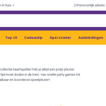
 in huis ✓
Persoonlijk advies
Top 10
Cadeautip
Spel zoeker
Aanbiedingen
lectie kaartspellen heb je altijd een potje plezier
tijd moet doden in de trein. Van snelle party games tot
aalbaar en boordevol speelplezier!