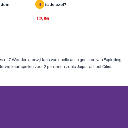
4
ngdom
Wie is de ezel?
12,95
ew
of
7 Wonders
, terwijl fans van snelle actie genieten van
Exploding
terwijl
kaartspellen voor 2 personen
zoals
Jaipur
of
Lost Cities
.