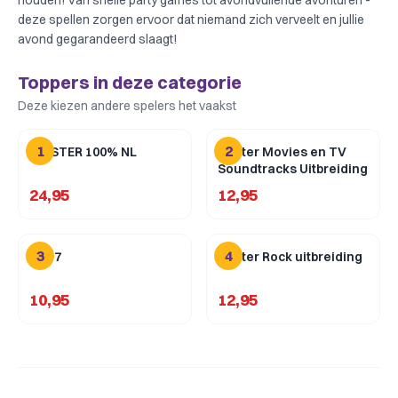
houden! Van snelle party games tot avondvullende avonturen -
deze spellen zorgen ervoor dat niemand zich verveelt en jullie
avond gegarandeerd slaagt!
Toppers in deze categorie
Deze kiezen andere spelers het vaakst
1
2
HITSTER 100% NL
Hitster Movies en TV
Soundtracks Uitbreiding
24,95
12,95
3
4
Flip 7
Hitster Rock uitbreiding
10,95
12,95