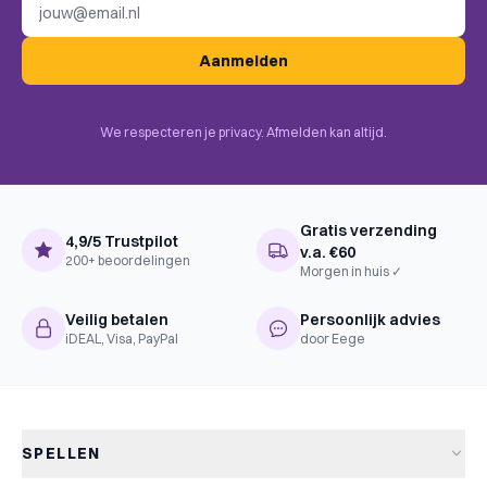
E-mailadres
Aanmelden
We respecteren je privacy. Afmelden kan altijd.
Gratis verzending
4,9/5 Trustpilot
v.a. €60
200+ beoordelingen
Morgen in huis ✓
Veilig betalen
Persoonlijk advies
iDEAL, Visa, PayPal
door Eege
SPELLEN