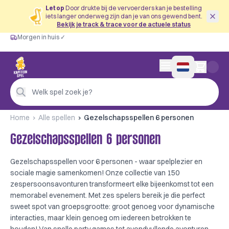
Let op
Door drukte bij de vervoerders kan je bestelling
iets langer onderweg zijn dan je van ons gewend bent.
Bekijk je track & trace voor de actuele status
Morgen in huis ✓
Gratis vanaf €60
Morgen in huis ✓
Persoonlijk advies
0 artikelen in wink
4,9/5 —
200+ beoordelingen
Welk spel zoek je?
Home
Alle spellen
Gezelschapsspellen 6 personen
Gezelschapsspellen 6 personen
Gezelschapsspellen voor 6 personen - waar spelplezier en
sociale magie samenkomen! Onze collectie van 150
zespersoonsavonturen transformeert elke bijeenkomst tot een
memorabel evenement. Met zes spelers bereik je die perfect
sweet spot van groepsgrootte: groot genoeg voor dynamische
interacties, maar klein genoeg om iedereen betrokken te