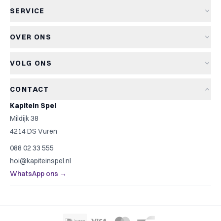
Alle spellen
SERVICE
Nieuwe spellen
Verzending & levertijd
Aanbiedingen
OVER ONS
Retourneren
Bordspellen
Over Kapitein Spel
Algemene voorwaarden
Kaartspellen
VOLG ONS
Het Kapiteinsspel
Privacyverklaring
Partyspellen
Blog
Cookiebeleid
Kinderspellen
CONTACT
Spelreviews
Cookievoorkeuren
Familiespellen
Kapitein Spel
Spelregels
Strategische spellen
Mildijk 38
Contact
Top 10
4214 DS Vuren
Cadeautip
088 02 33 555
Spelzoeker
hoi@kapiteinspel.nl
WhatsApp ons →