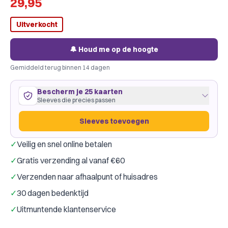
29,95
Uitverkocht
🔔 Houd me op de hoogte
Gemiddeld terug binnen 14 dagen
Bescherm je 25 kaarten
Sleeves die precies passen
Sleeves toevoegen
✓
Veilig en snel online betalen
25 kaarten
64
×
88
mm
✓
Gratis verzending al vanaf €60
past precies
·
Dragon Shield Clear
·
1 pakje
✓
Verzenden naar afhaalpunt of huisadres
Dragon Shield
Gamegenic
Merk:
✓
30 dagen bedenktijd
Kleur:
Transparant
✓
Uitmuntende klantenservice
Slechts € 0,44 per kaart