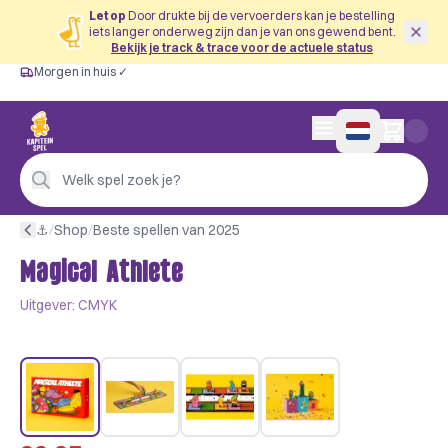
Let op
Door drukte bij de vervoerders kan je bestelling
iets langer onderweg zijn dan je van ons gewend bent.
Bekijk je track & trace voor de actuele status
Morgen in huis ✓
Gratis vanaf €60
Morgen in huis ✓
Persoonlijk advies
0 artikelen in wink
4,9/5 —
200+ beoordelingen
Welk spel zoek je?
⚓︎
/
Shop
/
Beste spellen van 2025
Magical Athlete
Uitgever:
CMYK