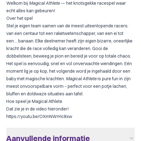
Welkom bij
Magical Athlete
— het knotsgekke racespel waar
echt alles kan gebeuren!
Over het spel
Stel je eigen team samen van de meest uiteenlopende racers:
van een centaur tot een raketwetenschapper, van een ei tot
een… banaan. Elke deelnemer heeft zijn eigen bizarre, oneerlijke
kracht die de race volledig kan veranderen. Gooi de
dobbelsteen, beweeg je pion en bereid je voor op totale chaos.
Het spel is eenvoudig, snel en vol onverwachte wendingen. Eén
moment lig je op kop, het volgende word je ingehaald door een
baby met magische krachten.
Magical Athlete
is pure fun in zijn
meest onvoorspelbare vorm – perfect voor een potje lachen,
bluffen en doldwaze situaties aan tafel.
Hoe speel je Magical Athlete
Dat zie je in de video hieronder!
https://youtu.be/OXmNWrHc8xw
Aanvullende informatie