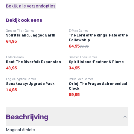
Sleeves toevoegen
Bekijk alle verzendopties
Bekijk ook eens
-
6
%
Greater Than Games
Z-Man Games
Spirit Island: Jagged Earth
The Lord of the Rings: Fate of the
Fellowship
64,95
64,95
68,95
Leder Games
Greater Than Games
Root: The Riverfolk Expansion
Spirit Island: Feather & Flame
43,95
34,95
Eagle Gryphon Games
Perro Loko Games
Speakeasy: Upgrade Pack
Orloj: The Prague Astronomical
Clock
14,95
59,95
Beschrijving
Magical Athlete