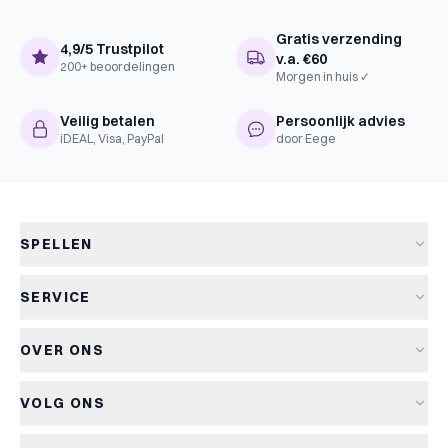
Gratis verzending
4,9/5 Trustpilot
v.a. €60
200+ beoordelingen
Morgen in huis ✓
Veilig betalen
Persoonlijk advies
iDEAL, Visa, PayPal
door Eege
SPELLEN
Alle spellen
SERVICE
Nieuwe spellen
Verzending & levertijd
Aanbiedingen
OVER ONS
Retourneren
Bordspellen
Over Kapitein Spel
Algemene voorwaarden
Kaartspellen
VOLG ONS
Het Kapiteinsspel
Privacyverklaring
Partyspellen
Blog
Cookiebeleid