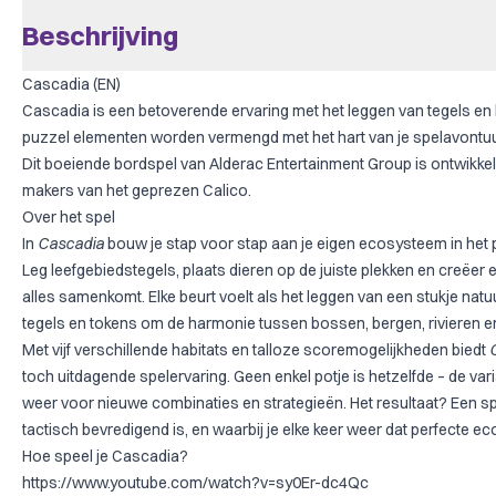
Beschrijving
Cascadia (EN)
Cascadia is een betoverende ervaring met het leggen van tegels en 
puzzel elementen worden vermengd met het hart van je spelavontuu
Dit boeiende bordspel van Alderac Entertainment Group is ontwikk
makers van het geprezen
Calico
.
Over het spel
In
Cascadia
bouw je stap voor stap aan je eigen ecosysteem in het p
Leg leefgebiedstegels, plaats dieren op de juiste plekken en creëer 
alles samenkomt. Elke beurt voelt als het leggen van een stukje natu
tegels en tokens om de harmonie tussen bossen, bergen, rivieren e
Met vijf verschillende habitats en talloze scoremogelijkheden biedt
toch uitdagende spelervaring. Geen enkel potje is hetzelfde – de va
weer voor nieuwe combinaties en strategieën. Het resultaat? Een s
tactisch bevredigend is, en waarbij je elke keer weer dat perfecte e
Hoe speel je Cascadia?
https://www.youtube.com/watch?v=sy0Er-dc4Qc