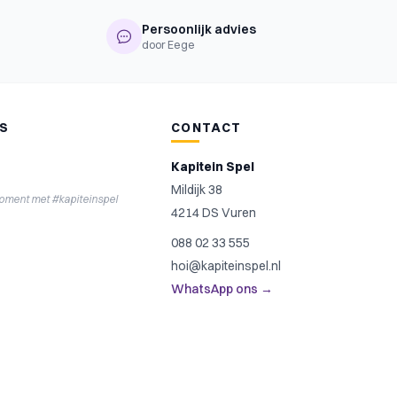
Persoonlijk advies
door Eege
NS
CONTACT
Kapitein Spel
Mildijk 38
moment met #kapiteinspel
4214 DS Vuren
088 02 33 555
hoi@kapiteinspel.nl
WhatsApp ons →