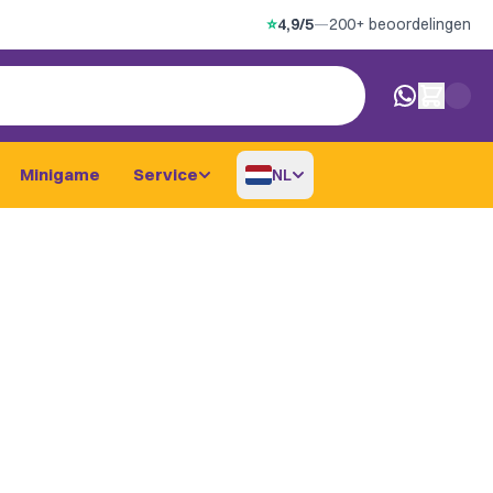
⭐
4,9/5
—
200+ beoordelingen
0 artikelen i
Minigame
Service
NL