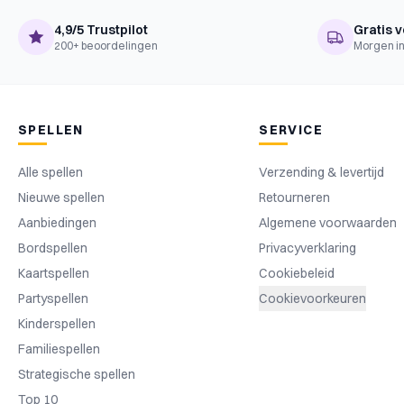
Taal
Engels, Nederlands
4,9/5 Trustpilot
Gratis v
200+ beoordelingen
Morgen in
SPELLEN
SERVICE
Alle spellen
Verzending & levertijd
Nieuwe spellen
Retourneren
Aanbiedingen
Algemene voorwaarden
Bordspellen
Privacyverklaring
Kaartspellen
Cookiebeleid
Partyspellen
Cookievoorkeuren
Kinderspellen
Familiespellen
Strategische spellen
Top 10