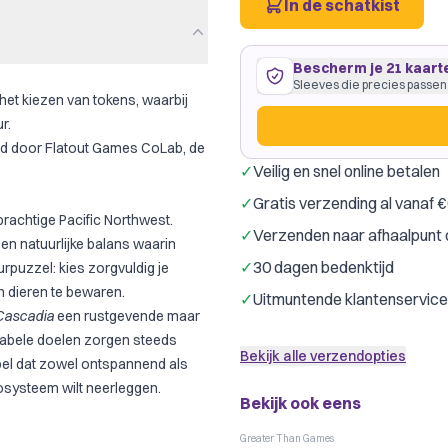
In de schatkist
Bescherm je 21 kaart
Sleeves die precies passen
het kiezen van tokens, waarbij
r.
eld door Flatout Games CoLab, de
✓
Veilig en snel online betalen
21 kaarten
70
×
120
mm
✓
Gratis verzending al vanaf 
past precies
·
GameGenic Ora
rachtige Pacific Northwest.
✓
Verzenden naar afhaalpunt 
Gamegenic
Drag
Merk:
een natuurlijke balans waarin
✓
30 dagen bedenktijd
urpuzzel: kies zorgvuldig je
Slechts € 0,21 per kaart
n dieren te bewaren.
✓
Uitmuntende klantenservice
Cascadia
een rustgevende maar
riabele doelen zorgen steeds
Bekijk alle verzendopties
pel dat zowel ontspannend als
cosysteem wilt neerleggen.
Bekijk ook eens
Greater Than Games