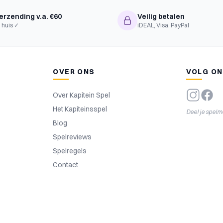
erzending v.a. €60
Veilig betalen
 huis ✓
iDEAL, Visa, PayPal
OVER ONS
VOLG O
Over Kapitein Spel
Het Kapiteinsspel
Deel je spel
Blog
Spelreviews
Spelregels
Contact