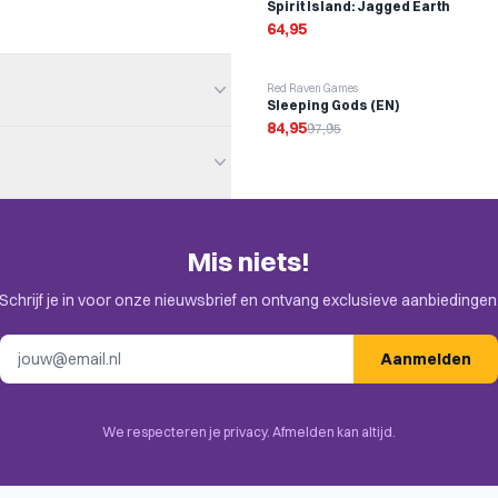
Spirit Island: Jagged Earth
64,95
-
13
%
Red Raven Games
Sleeping Gods (EN)
84,95
97,95
Mis niets!
en. Check de uitnodiging in je
Schrijf je in voor onze nieuwsbrief en ontvang exclusieve aanbiedingen
E-mailadres
Aanmelden
Tile Placement, Variable Set-
fting, Solo / Solitaire Game
We respecteren je privacy. Afmelden kan altijd.