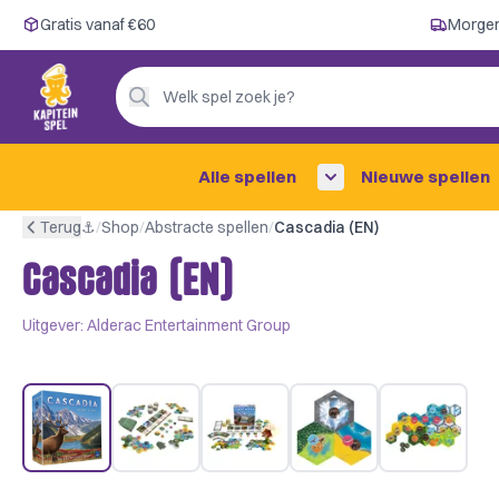
Gratis vanaf €60
Gratis vanaf €60
Morgen
Morgen in huis ✓
Persoonlijk advies
Welk spel zoek je?
4,9/5 —
200+ beoordelingen
Alle spellen
Nieuwe spellen
Terug
⚓︎
/
Shop
/
Abstracte spellen
/
Cascadia (EN)
Cascadia (EN)
Uitgever:
Alderac Entertainment Group