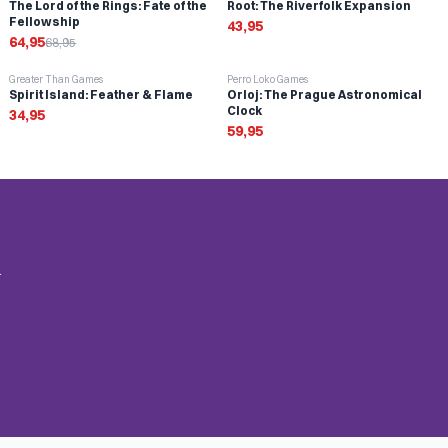
The Lord of the Rings: Fate of the
Root: The Riverfolk Expansion
Fellowship
43,95
64,95
68,95
Greater Than Games
Perro Loko Games
Spirit Island: Feather & Flame
Orloj: The Prague Astronomical
Clock
34,95
59,95
.