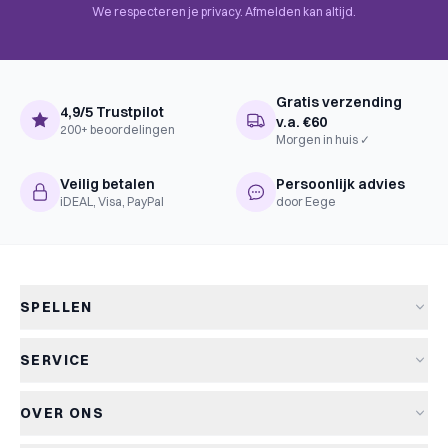
We respecteren je privacy. Afmelden kan altijd.
Gratis verzending
4,9/5 Trustpilot
v.a. €60
200+ beoordelingen
Morgen in huis ✓
Veilig betalen
Persoonlijk advies
iDEAL, Visa, PayPal
door Eege
SPELLEN
Alle spellen
SERVICE
Nieuwe spellen
Verzending & levertijd
Aanbiedingen
OVER ONS
Retourneren
Bordspellen