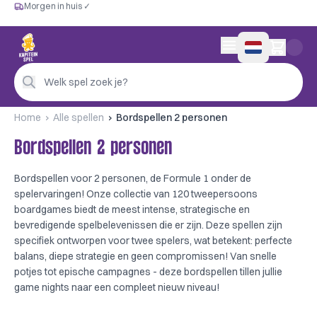
Morgen in huis ✓
Gratis vanaf €60
Morgen in huis ✓
Persoonlijk advies
0 artikelen in wink
4,9/5 —
200+ beoordelingen
Welk spel zoek je?
Home
Alle spellen
Bordspellen 2 personen
Bordspellen 2 personen
Bordspellen voor 2 personen, de Formule 1 onder de
spelervaringen! Onze collectie van 120 tweepersoons
boardgames biedt de meest intense, strategische en
bevredigende spelbelevenissen die er zijn. Deze spellen zijn
specifiek ontworpen voor twee spelers, wat betekent: perfecte
balans, diepe strategie en geen compromissen! Van snelle
potjes tot epische campagnes - deze bordspellen tillen jullie
game nights naar een compleet nieuw niveau!