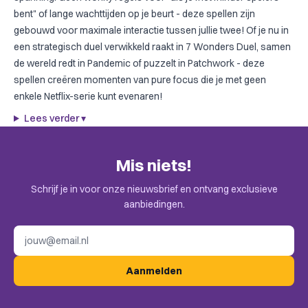
bent" of lange wachttijden op je beurt - deze spellen zijn
gebouwd voor maximale interactie tussen jullie twee! Of je nu in
een strategisch duel verwikkeld raakt in
7 Wonders Duel
, samen
de wereld redt in
Pandemic
of puzzelt in
Patchwork
- deze
spellen creëren momenten van pure focus die je met geen
enkele Netflix-serie kunt evenaren!
Lees verder
▾
Mis niets!
Schrijf je in voor onze nieuwsbrief en ontvang exclusieve
aanbiedingen.
E-mailadres
Aanmelden