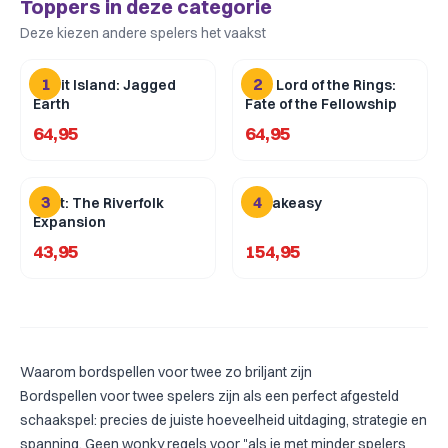
Toppers in deze categorie
Deze kiezen andere spelers het vaakst
1
2
Spirit Island: Jagged
The Lord of the Rings:
Earth
Fate of the Fellowship
64,95
64,95
3
4
Root: The Riverfolk
Speakeasy
Expansion
43,95
154,95
Waarom bordspellen voor twee zo briljant zijn
Bordspellen voor twee spelers zijn als een perfect afgesteld
schaakspel: precies de juiste hoeveelheid uitdaging, strategie en
spanning. Geen wonky regels voor "als je met minder spelers