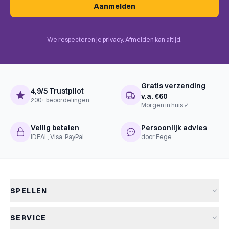
Aanmelden
We respecteren je privacy. Afmelden kan altijd.
Gratis verzending
4,9/5 Trustpilot
v.a. €60
200+ beoordelingen
Morgen in huis ✓
Veilig betalen
Persoonlijk advies
iDEAL, Visa, PayPal
door Eege
SPELLEN
Alle spellen
SERVICE
Nieuwe spellen