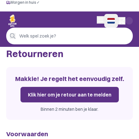
Morgen in huis ✓
Gratis vanaf €60
Morgen in huis ✓
Persoonlijk advies
0 artikelen in wink
4,9/5 —
200+ beoordelingen
Welk spel zoek je?
Retourneren
Makkie! Je regelt het eenvoudig zelf.
Klik hier om je retour aan te melden
Binnen 2 minuten ben je klaar.
Voorwaarden