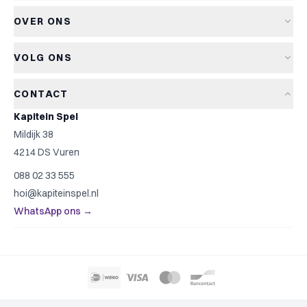
Verzending & levertijd
Aanbiedingen
OVER ONS
Retourneren
Bordspellen
Over Kapitein Spel
Algemene voorwaarden
Kaartspellen
VOLG ONS
Het Kapiteinsspel
Privacyverklaring
Partyspellen
Blog
Cookiebeleid
Kinderspellen
CONTACT
Spelreviews
Cookievoorkeuren
Familiespellen
Kapitein Spel
Spelregels
Strategische spellen
Mildijk 38
Contact
Top 10
4214 DS Vuren
Cadeautip
088 02 33 555
Spelzoeker
hoi@kapiteinspel.nl
WhatsApp ons →