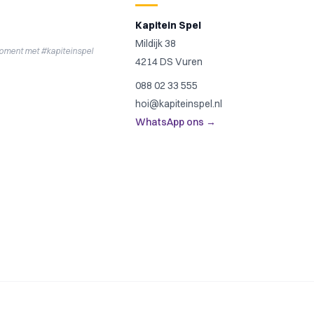
Kapitein Spel
Mildijk 38
moment met #kapiteinspel
4214 DS Vuren
088 02 33 555
hoi@kapiteinspel.nl
WhatsApp ons →