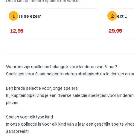
Deze kiezen andere spelers het vaakst
1
2
Wie is de ezel?
Project L
12,95
29,95
Waarom zijn spelletjes belangrijk voor kinderen van 8 jaar?
Spelletjes voor 8 jaar helpen kinderen strategisch na te denken en 
Een brede selectie voor jonge spelers
Bij Kapitein Spel vind je een diverse selectie spelletjes voor kinder
plezier.
Spelen voor elk type kind
In onze collectie is voor elk kind van 8 jaar een geschikt spel te vin
aanspreekt!