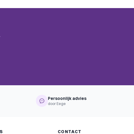
.
Persoonlijk advies
door Eege
NS
CONTACT