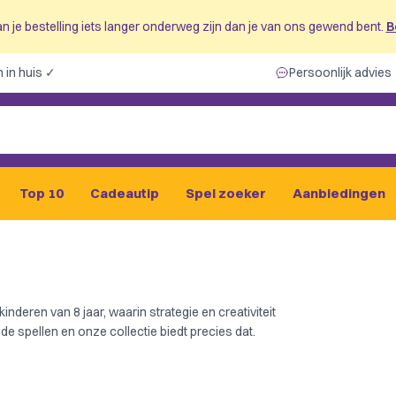
n je bestelling iets langer onderweg zijn dan je van ons gewend bent.
B
 in huis ✓
Persoonlijk advies
Top 10
Cadeautip
Spel zoeker
Aanbiedingen
inderen van 8 jaar, waarin strategie en creativiteit
e spellen en onze collectie biedt precies dat.