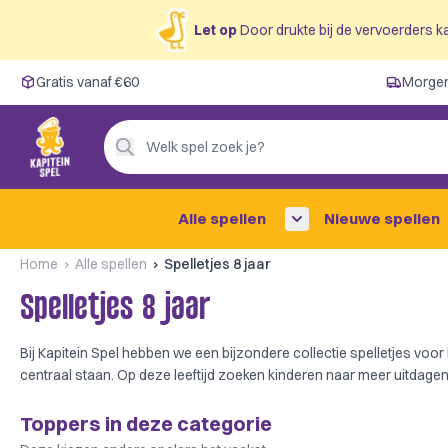
Let op
Door drukte bij de vervoerders ka
Gratis vanaf €60
Gratis vanaf €60
Morgen
Morgen in huis ✓
Persoonlijk advies
Welk spel zoek je?
4,9/5 —
200+ beoordelingen
Alle spellen
Nieuwe spellen
Home
Alle spellen
Spelletjes 8 jaar
Spelletjes 8 jaar
Bij Kapitein Spel hebben we een bijzondere collectie spelletjes voor k
centraal staan. Op deze leeftijd zoeken kinderen naar meer uitdagend
Toppers in deze categorie