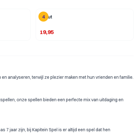
4
Scout
19,95
en analyseren, terwijl ze plezier maken met hun vrienden en familie.
artspellen, onze spellen bieden een perfecte mix van uitdaging en
s 7 jaar zijn
, bij Kapitein Spel is er altijd een spel dat hen