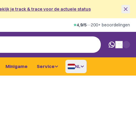
ekijk je track & trace voor de actuele status
⭐
4,9/5
—
200+ beoordelingen
0 artikelen i
Minigame
Service
NL