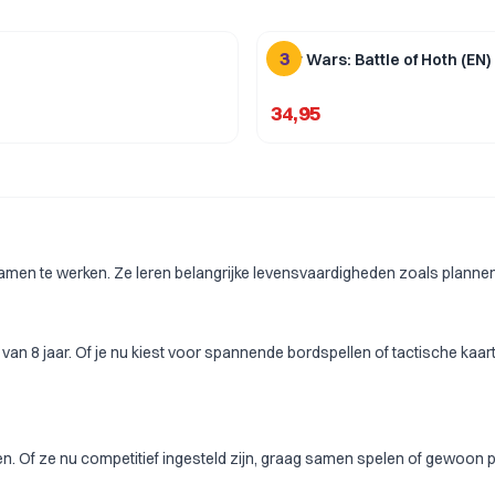
3
Star Wars: Battle of Hoth (EN)
34,95
samen te werken. Ze leren belangrijke levensvaardigheden zoals plannen 
en van 8 jaar. Of je nu kiest voor spannende bordspellen of tactische ka
den. Of ze nu competitief ingesteld zijn, graag samen spelen of
gewoon pa