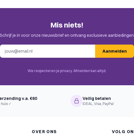
Mis niets!
Schrijf je in voor onze nieuwsbrief en ontvang exclusieve aanbiedingen
E-mailadres
Aanmelden
We respecteren je privacy. Afmelden kan altijd.
erzending v.a. €60
Veilig betalen
 huis ✓
iDEAL, Visa, PayPal
OVER ONS
VOLG O