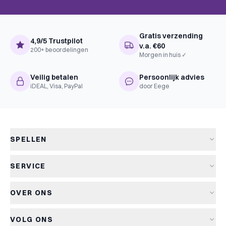
Gratis verzending
4,9/5 Trustpilot
v.a. €60
200+ beoordelingen
Morgen in huis ✓
Veilig betalen
Persoonlijk advies
iDEAL, Visa, PayPal
door Eege
SPELLEN
Alle spellen
SERVICE
Nieuwe spellen
Verzending & levertijd
Aanbiedingen
OVER ONS
Retourneren
Bordspellen
Over Kapitein Spel
Algemene voorwaarden
Kaartspellen
VOLG ONS
Het Kapiteinsspel