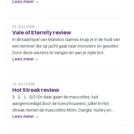
Lees meer →
15 JULI 2026
Vale of Eternity review
In dit kaartspel van Mandoo Games kruip je in de huid van
een temmer die op jacht gaat naar monsters en geesten.
Door deze wezens te vangen en aan je zijde te k
Lees meer →
14 JULI 2026
Hot Streak review
3…2…1…GO! En daar gaan de mascottes, luid
aangemoedigd door de toeschouwers: jullie! In Hot
Streak nemen de mascottes Mom, Dangle, Hurley en
Lees meer →
Gobbler het tegen e