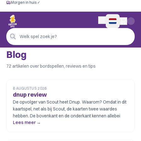
Morgen in huis ✓
Gratis vanaf €60
Morgen in huis ✓
Persoonlijk advies
0 artikelen in wink
4,9/5 —
200+ beoordelingen
Welk spel zoek je?
Blog
72 artikelen over bordspellen, reviews en tips
6 AUGUSTUS 2026
dnup review
De opvolger van Scout heet Dnup. Waarom? Omdat in dit
kaartspel, net als bij Scout, de kaarten twee waardes
hebben. De bovenkant en de onderkant kennen allebei
Lees meer →