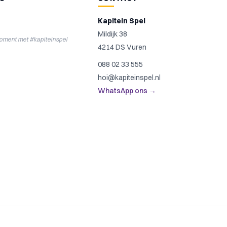
Kapitein Spel
Mildijk 38
moment met #kapiteinspel
4214 DS Vuren
088 02 33 555
hoi@kapiteinspel.nl
WhatsApp ons →