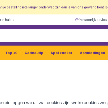
n je bestelling iets langer onderweg zijn dan je van ons gewend bent.
B
 in huis ✓
Persoonlijk advies
Top 10
Cadeautip
Spel zoeker
Aanbiedingen
iebeleid leggen we uit wat cookies zijn, welke cookies w