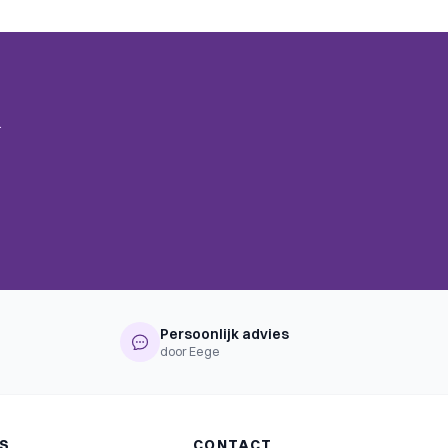
.
Persoonlijk advies
door Eege
NS
CONTACT