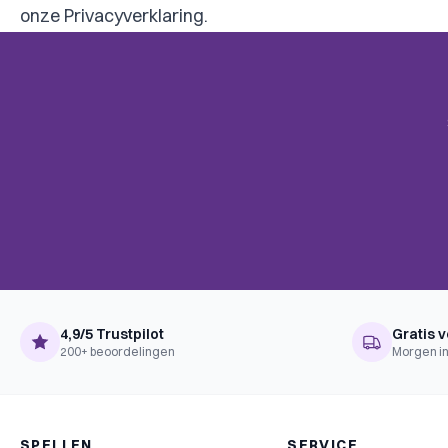
onze Privacyverklaring.
4,9/5 Trustpilot
Gratis v
200+ beoordelingen
Morgen in
SPELLEN
SERVICE