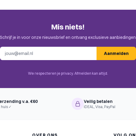
Mis niets!
Schrijf je in voor onze nieuwsbrief en ontvang exclusieve aanbiedingen
E-mailadres
Aanmelden
We respecteren je privacy. Afmelden kan altijd.
erzending v.a. €60
Veilig betalen
 huis ✓
iDEAL, Visa, PayPal
OVER ONS
VOLG O