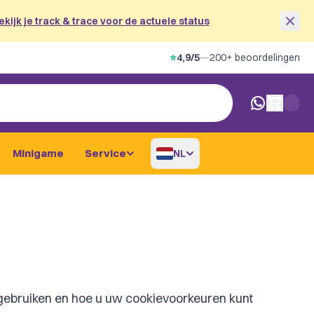
ekijk je track & trace voor de actuele status
⭐
4,9/5
—
200+ beoordelingen
0 artikelen i
Minigame
Service
NL
e gebruiken en hoe u uw cookievoorkeuren kunt