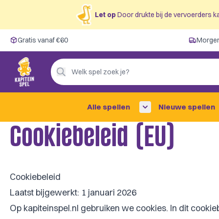
Let op
Door drukte bij de vervoerders ka
Gratis vanaf €60
Gratis vanaf €60
Morgen
Morgen in huis ✓
Persoonlijk advies
Welk spel zoek je?
4,9/5 —
200+ beoordelingen
Alle spellen
Nieuwe spellen
Cookiebeleid (EU)
Cookiebeleid
Laatst bijgewerkt: 1 januari 2026
Op kapiteinspel.nl gebruiken we cookies. In dit cook