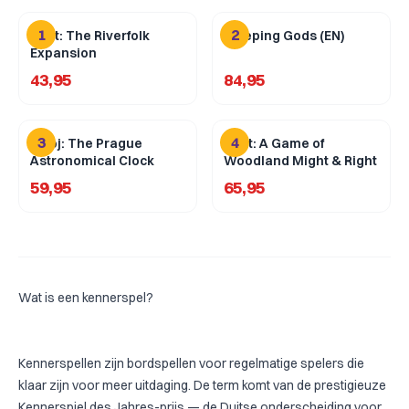
1
2
Root: The Riverfolk
Sleeping Gods (EN)
Expansion
43,95
84,95
3
4
Orloj: The Prague
Root: A Game of
Astronomical Clock
Woodland Might & Right
59,95
65,95
Wat is een kennerspel?
Kennerspellen zijn bordspellen voor regelmatige spelers die
klaar zijn voor meer uitdaging. De term komt van de prestigieuze
Kennerspiel des Jahres-prijs — de Duitse onderscheiding voor