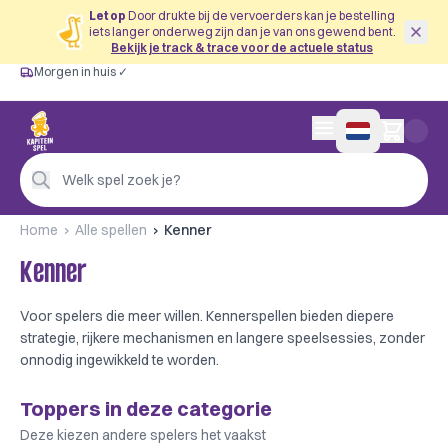
Let op
Door drukte bij de vervoerders kan je bestelling
iets langer onderweg zijn dan je van ons gewend bent.
Bekijk je track & trace voor de actuele status
Morgen in huis ✓
Gratis vanaf €60
Morgen in huis ✓
Persoonlijk advies
0 artikelen in wink
4,9/5 —
200+ beoordelingen
Welk spel zoek je?
Home
Alle spellen
Kenner
Kenner
Voor spelers die meer willen. Kennerspellen bieden diepere
strategie, rijkere mechanismen en langere speelsessies, zonder
onnodig ingewikkeld te worden.
Toppers in deze categorie
Deze kiezen andere spelers het vaakst