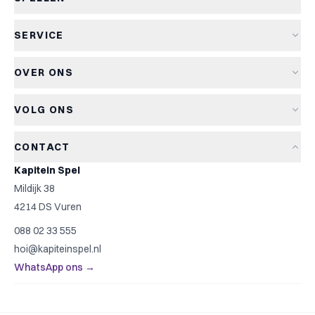
Alle spellen
SERVICE
Nieuwe spellen
Verzending & levertijd
Aanbiedingen
OVER ONS
Retourneren
Bordspellen
Over Kapitein Spel
Algemene voorwaarden
Kaartspellen
VOLG ONS
Het Kapiteinsspel
Privacyverklaring
Partyspellen
Blog
Cookiebeleid
Kinderspellen
CONTACT
Spelreviews
Cookievoorkeuren
Familiespellen
Kapitein Spel
Spelregels
Strategische spellen
Mildijk 38
Contact
Top 10
4214 DS Vuren
Cadeautip
088 02 33 555
Spelzoeker
hoi@kapiteinspel.nl
WhatsApp ons →