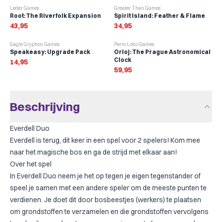
Leder Games
Greater Than Games
Root: The Riverfolk Expansion
Spirit Island: Feather & Flame
43,95
34,95
Eagle Gryphon Games
Perro Loko Games
Speakeasy: Upgrade Pack
Orloj: The Prague Astronomical
Clock
14,95
59,95
Beschrijving
Everdell Duo
Everdell is terug, dit keer in een spel voor 2 spelers! Kom mee
naar het magische bos en ga de strijd met elkaar aan!
Over het spel
In Everdell Duo neem je het op tegen je eigen tegenstander of
speel je samen met een andere speler om de meeste punten te
verdienen. Je doet dit door bosbeestjes (werkers) te plaatsen
om grondstoffen te verzamelen en die grondstoffen vervolgens