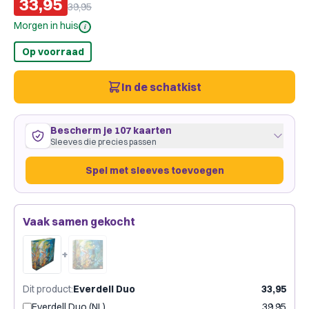
33,95
39,95
Morgen in huis
i
Op voorraad
In de schatkist
Bescherm je 107 kaarten
Sleeves die precies passen
Spel met sleeves toevoegen
107 kaarten
44
×
63
mm
Vaak samen gekocht
ruim passend
·
GameGenic Yellow
·
3 pakjes
Gamegenic
Dragon Shield
Merk:
+
Slechts € 0,11 per kaart
Dit product
:
Everdell Duo
33,95
Everdell Duo (NL)
39,95
Spel met sleeves toevoegen