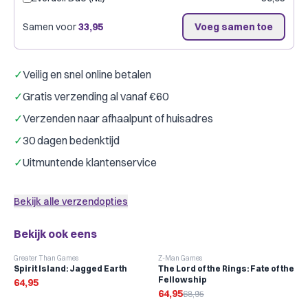
Samen voor
33,95
Voeg samen toe
✓
Veilig en snel online betalen
✓
Gratis verzending al vanaf €60
✓
Verzenden naar afhaalpunt of huisadres
✓
30 dagen bedenktijd
✓
Uitmuntende klantenservice
Bekijk alle verzendopties
Bekijk ook eens
-
6
%
Greater Than Games
Z-Man Games
Spirit Island: Jagged Earth
The Lord of the Rings: Fate of the
Fellowship
64,95
64,95
68,95