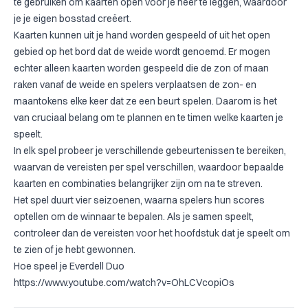
te gebruiken om kaarten open voor je neer te leggen, waardoor
je je eigen bosstad creëert.
Kaarten kunnen uit je hand worden gespeeld of uit het open
gebied op het bord dat de weide wordt genoemd. Er mogen
echter alleen kaarten worden gespeeld die de zon of maan
raken vanaf de weide en spelers verplaatsen de zon- en
maantokens elke keer dat ze een beurt spelen. Daarom is het
van cruciaal belang om te plannen en te timen welke kaarten je
speelt.
In elk spel probeer je verschillende gebeurtenissen te bereiken,
waarvan de vereisten per spel verschillen, waardoor bepaalde
kaarten en combinaties belangrijker zijn om na te streven.
Het spel duurt vier seizoenen, waarna spelers hun scores
optellen om de winnaar te bepalen. Als je samen speelt,
controleer dan de vereisten voor het hoofdstuk dat je speelt om
te zien of je hebt gewonnen.
Hoe speel je Everdell Duo
https://www.youtube.com/watch?v=OhLCVcopiOs