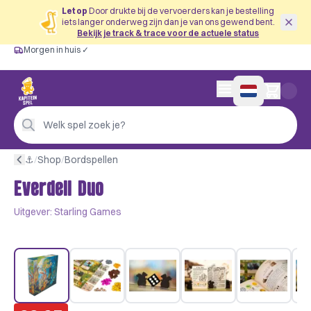
Let op
Door drukte bij de vervoerders kan je bestelling
iets langer onderweg zijn dan je van ons gewend bent.
Bekijk je track & trace voor de actuele status
Morgen in huis ✓
Gratis vanaf €60
Morgen in huis ✓
Persoonlijk advies
0 artikelen in wink
4,9/5 —
200+ beoordelingen
Welk spel zoek je?
⚓︎
/
Shop
/
Bordspellen
Everdell Duo
Uitgever:
Starling Games