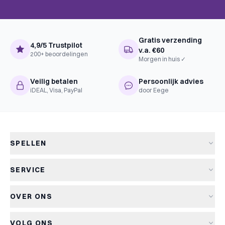
Game
Gratis verzending
4,9/5 Trustpilot
v.a. €60
200+ beoordelingen
Morgen in huis ✓
Veilig betalen
Persoonlijk advies
iDEAL, Visa, PayPal
door Eege
SPELLEN
Alle spellen
SERVICE
Nieuwe spellen
Verzending & levertijd
Aanbiedingen
OVER ONS
Retourneren
Bordspellen
Over Kapitein Spel
Algemene voorwaarden
Kaartspellen
VOLG ONS