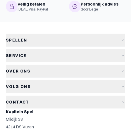
Veilig betalen
Persoonlijk advies
iDEAL, Visa, PayPal
door Eege
SPELLEN
Alle spellen
SERVICE
Nieuwe spellen
Verzending & levertijd
Aanbiedingen
OVER ONS
Retourneren
Bordspellen
Over Kapitein Spel
Algemene voorwaarden
Kaartspellen
VOLG ONS
Het Kapiteinsspel
Privacyverklaring
Partyspellen
Blog
Cookiebeleid
Kinderspellen
CONTACT
Spelreviews
Cookievoorkeuren
Familiespellen
Kapitein Spel
Spelregels
Strategische spellen
Mildijk 38
Contact
Top 10
4214 DS Vuren