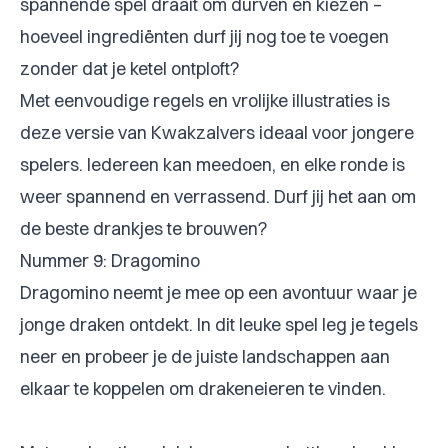
spannende spel draait om durven en kiezen –
hoeveel ingrediënten durf jij nog toe te voegen
zonder dat je ketel ontploft?
Met eenvoudige regels en vrolijke illustraties is
deze versie van Kwakzalvers ideaal voor jongere
spelers. Iedereen kan meedoen, en elke ronde is
weer spannend en verrassend. Durf jij het aan om
de beste drankjes te brouwen?
Nummer 9: Dragomino
Dragomino
neemt je mee op een avontuur waar je
jonge draken ontdekt. In dit leuke spel leg je tegels
neer en probeer je de juiste landschappen aan
elkaar te koppelen om drakeneieren te vinden.