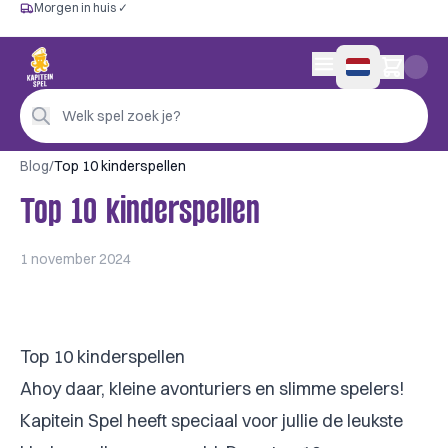
Morgen in huis ✓
Gratis vanaf €60
Morgen in huis ✓
Persoonlijk advies
0 artikelen in wink
4,9/5 —
200+ beoordelingen
Welk spel zoek je?
Blog
/
Top 10 kinderspellen
Top 10 kinderspellen
1 november 2024
Top 10 kinderspellen
Ahoy daar, kleine avonturiers en slimme spelers!
Kapitein Spel heeft speciaal voor jullie de leukste