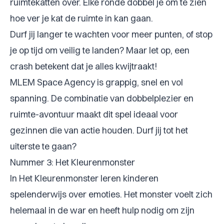
ruimtekatten over. Elke ronde dobbel je om te zien
hoe ver je kat de ruimte in kan gaan.
Durf jij langer te wachten voor meer punten, of stop
je op tijd om veilig te landen? Maar let op, een
crash betekent dat je alles kwijtraakt!
MLEM Space Agency is grappig, snel en vol
spanning. De combinatie van dobbelplezier en
ruimte-avontuur maakt dit spel ideaal voor
gezinnen die van actie houden. Durf jij tot het
uiterste te gaan?
Nummer 3: Het Kleurenmonster
In
Het Kleurenmonster
leren kinderen
spelenderwijs over emoties. Het monster voelt zich
helemaal in de war en heeft hulp nodig om zijn