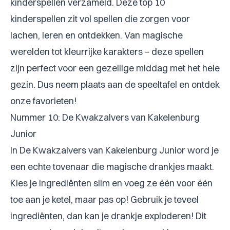
kinderspellen
verzameld. Deze top 10
kinderspellen zit vol spellen die zorgen voor
lachen, leren en ontdekken. Van magische
werelden tot kleurrijke karakters – deze spellen
zijn perfect voor een gezellige middag met het hele
gezin. Dus neem plaats aan de speeltafel en ontdek
onze favorieten!
Nummer 10: De Kwakzalvers van Kakelenburg
Junior
In
De Kwakzalvers van Kakelenburg Junior
word je
een echte tovenaar die magische drankjes maakt.
Kies je ingrediënten slim en voeg ze één voor één
toe aan je ketel, maar pas op! Gebruik je teveel
ingrediënten, dan kan je drankje exploderen! Dit