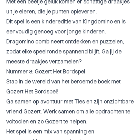
Met een beetje geluk komen er schattige draakjes
uit je eieren, die je punten opleveren.
Dit spel is een kindereditie van Kingdomino en is
eenvoudig genoeg voor jonge kinderen.
Dragomino combineert ontdekken en puzzelen,
zodat elke speelronde spannend blijft. Ga jij de
meeste draakjes verzamelen?
Nummer 8: Gozert Het Bordspel
Stap in de wereld van het beroemde boek met
Gozert Het Bordspel!
Ga samen op avontuur met Ties en zijn onzichtbare
vriend Gozert. Werk samen om alle opdrachten te
voltooien en zo Gozert te helpen.
Het spel is een mix van spanning en