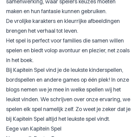
samenwerking, waar spelers keuzes moeten
maken en hun fantasie kunnen gebruiken.
De vrolijke karakters en kleurrijke afbeeldingen
brengen het verhaal tot leven.
Het spel is perfect voor families die samen willen
spelen en biedt volop avontuur en plezier, net zoals
in het boek.
Bij Kapitein Spel vind je de leukste kinderspellen,
bordspellen en andere games op één plek! In onze
blogs nemen we je mee in welke spellen wij het
leukst vinden. We schrijven over onze ervaring, we
spelen elk spel namelijk zelf. Zo weet je zeker dat je
bij Kapitein Spel altijd het leukste spel vindt.
Eege van Kapitein Spel