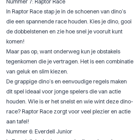
Nummer 7: Raptor Race
In
Raptor Race
stap je in de schoenen van dino’s
die een spannende race houden. Kies je dino, gooi
de dobbelstenen en zie hoe snel je vooruit kunt
komen!
Maar pas op, want onderweg kun je obstakels
tegenkomen die je vertragen. Het is een combinatie
van geluk en slim kiezen.
De grappige dino’s en eenvoudige regels maken
dit spel ideaal voor jonge spelers die van actie
houden. Wie is er het snelst en wie wint deze dino-
race? Raptor Race zorgt voor veel plezier en actie
aan tafel!
Nummer 6: Everdell Junior