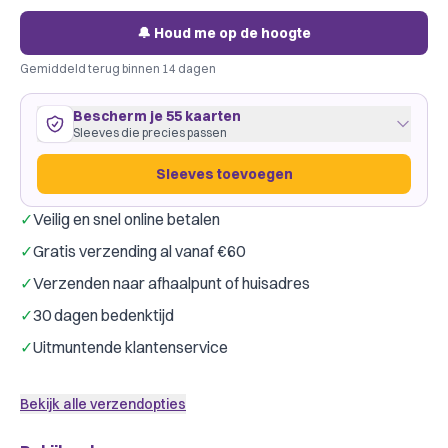
🔔 Houd me op de hoogte
Gemiddeld terug binnen 14 dagen
Bescherm je 55 kaarten
Sleeves die precies passen
Sleeves toevoegen
✓
Veilig en snel online betalen
55 kaarten
64
×
88
mm
✓
Gratis verzending al vanaf €60
past precies
·
Dragon Shield Clear
·
1 pakje
✓
Verzenden naar afhaalpunt of huisadres
Dragon Shield
Gamegenic
Merk:
✓
30 dagen bedenktijd
Kleur:
Transparant
✓
Uitmuntende klantenservice
Slechts € 0,20 per kaart
Sleeves toevoegen
Bekijk alle verzendopties