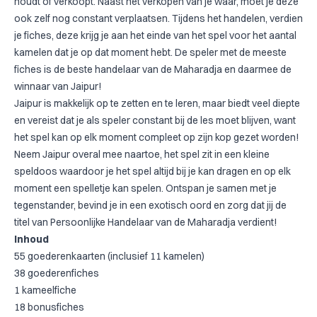
houdt of verkoopt. Naast het verkopen van je waar, moet je deze
ook zelf nog constant verplaatsen. Tijdens het handelen, verdien
je fiches, deze krijg je aan het einde van het spel voor het aantal
kamelen dat je op dat moment hebt. De speler met de meeste
fiches is de beste handelaar van de Maharadja en daarmee de
winnaar van Jaipur!
Jaipur is makkelijk op te zetten en te leren, maar biedt veel diepte
en vereist dat je als speler constant bij de les moet blijven, want
het spel kan op elk moment compleet op zijn kop gezet worden!
Neem Jaipur overal mee naartoe, het spel zit in een kleine
speldoos waardoor je het spel altijd bij je kan dragen en op elk
moment een spelletje kan spelen. Ontspan je samen met je
tegenstander, bevind je in een exotisch oord en zorg dat jij de
titel van Persoonlijke Handelaar van de Maharadja verdient!
Inhoud
55 goederenkaarten (inclusief 11 kamelen)
38 goederenfiches
1 kameelfiche
18 bonusfiches