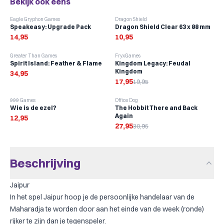
Bekijk ook eens
Eagle Gryphon Games
Dragon Shield
Speakeasy: Upgrade Pack
Dragon Shield Clear 63 x 88 mm
14,95
10,95
-
10
%
Greater Than Games
FryxGames
Spirit Island: Feather & Flame
Kingdom Legacy: Feudal
Kingdom
34,95
17,95
19,95
-
10
%
999 Games
Office Dog
Wie is de ezel?
The Hobbit There and Back
Again
12,95
27,95
30,95
Beschrijving
Jaipur
In het spel Jaipur hoop je de persoonlijke handelaar van de
Maharadja te worden door aan het einde van de week (ronde)
rijker te zijn dan je tegenspeler.