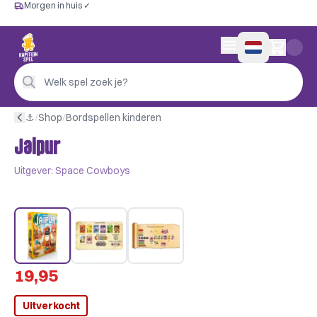
Morgen in huis ✓
Gratis vanaf €60
Morgen in huis ✓
Persoonlijk advies
0 artikelen in wink
4,9/5 —
200+ beoordelingen
Welk spel zoek je?
⚓︎
/
Shop
/
Bordspellen kinderen
Jaipur
Uitgever:
Space Cowboys
19,95
Uitverkocht