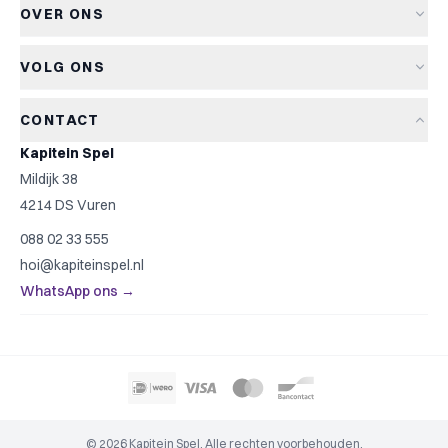
Aanbiedingen
OVER ONS
Retourneren
Bordspellen
Over Kapitein Spel
Algemene voorwaarden
Kaartspellen
VOLG ONS
Het Kapiteinsspel
Privacyverklaring
Partyspellen
Blog
Cookiebeleid
Kinderspellen
CONTACT
Spelreviews
Cookievoorkeuren
Familiespellen
Kapitein Spel
Spelregels
Strategische spellen
Mildijk 38
Contact
Top 10
4214 DS Vuren
Cadeautip
088 02 33 555
Spelzoeker
hoi@kapiteinspel.nl
WhatsApp ons →
© 2026 Kapitein Spel. Alle rechten voorbehouden.