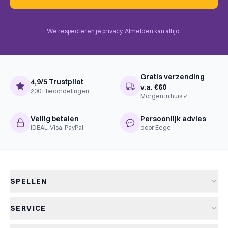
Death Ending, Turn Order:
Progressive
Complexiteit
Instapper
We respecteren je privacy. Afmelden kan altijd.
Taal
Frans, Nederlands
Gratis verzending
4,9/5 Trustpilot
v.a. €60
200+ beoordelingen
Morgen in huis ✓
Veilig betalen
Persoonlijk advies
iDEAL, Visa, PayPal
door Eege
SPELLEN
Alle spellen
SERVICE
Nieuwe spellen
Verzending & levertijd