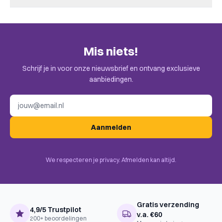
Leeftijd V.a.
10
Er zijn nog geen beoordelingen.
Speeltijd
+/- 30
Complexiteit
Familie
Alleen klanten die dit spel kochten kunnen een beoordeling
Mis niets!
plaatsen. Check de uitnodiging in je mail.
Taal
Engels, Frans
Schrijf je in voor onze nieuwsbrief en ontvang exclusieve
Uitgever
Bombyx
aanbiedingen.
BoardGameGeek
Card Game
E-mailadres
Categories
BoardGameGeek
Hand Management, Set Collection,
Aanmelden
Mechanics
Open Drafting, Race
We respecteren je privacy. Afmelden kan altijd.
Gratis verzending
4,9/5 Trustpilot
v.a. €60
200+ beoordelingen