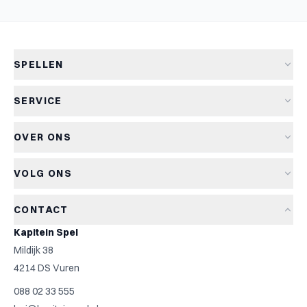
SPELLEN
Alle spellen
SERVICE
Nieuwe spellen
Verzending & levertijd
Aanbiedingen
OVER ONS
Retourneren
Bordspellen
Over Kapitein Spel
Algemene voorwaarden
Kaartspellen
VOLG ONS
Het Kapiteinsspel
Privacyverklaring
Partyspellen
Blog
Cookiebeleid
Kinderspellen
CONTACT
Spelreviews
Cookievoorkeuren
Familiespellen
Kapitein Spel
Spelregels
Strategische spellen
Mildijk 38
Contact
Top 10
4214 DS Vuren
Cadeautip
088 02 33 555
Spelzoeker