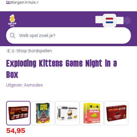
Morgen in huis ✓
Gratis vanaf €60
Morgen in huis ✓
Persoonlijk advies
0 artikelen in wink
4,9/5 —
200+ beoordelingen
Welk spel zoek je?
⚓︎
/
Shop
/
Bordspellen
Exploding Kittens Game Night in a
Box
Uitgever:
Asmodee
54,95