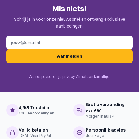
Alleen klanten die dit spel kochten kunnen een beoordeling
Mis niets!
plaatsen. Check de uitnodiging in je mail.
BoardGameGeek
Humor, Party Game
Categories
Schrijf je in voor onze nieuwsbrief en ontvang exclusieve
aanbiedingen.
BoardGameGeek
Card Play Conflict Resolution, Real-
Mechanics
Time
E-mailadres
Complexiteit
Instapper
Aanmelden
Uitgever
Asmodee
We respecteren je privacy. Afmelden kan altijd.
Gratis verzending
4,9/5 Trustpilot
v.a. €60
200+ beoordelingen
Morgen in huis ✓
Veilig betalen
Persoonlijk advies
iDEAL, Visa, PayPal
door Eege