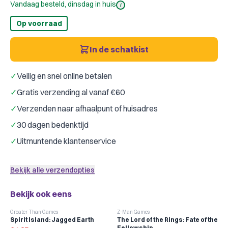
Vandaag besteld, dinsdag in huis
i
Op voorraad
In de schatkist
✓
Veilig en snel online betalen
✓
Gratis verzending al vanaf €60
✓
Verzenden naar afhaalpunt of huisadres
✓
30 dagen bedenktijd
✓
Uitmuntende klantenservice
Bekijk alle verzendopties
Bekijk ook eens
-
6
%
Greater Than Games
Z-Man Games
Spirit Island: Jagged Earth
The Lord of the Rings: Fate of the
Fellowship