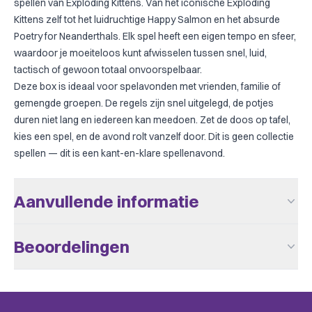
spellen van Exploding Kittens. Van het iconische Exploding
Kittens zelf tot het luidruchtige Happy Salmon en het absurde
Poetry for Neanderthals. Elk spel heeft een eigen tempo en sfeer,
waardoor je moeiteloos kunt afwisselen tussen snel, luid,
tactisch of gewoon totaal onvoorspelbaar.
Deze box is ideaal voor spelavonden met vrienden, familie of
gemengde groepen. De regels zijn snel uitgelegd, de potjes
duren niet lang en iedereen kan meedoen. Zet de doos op tafel,
kies een spel, en de avond rolt vanzelf door. Dit is geen collectie
spellen — dit is een kant-en-klare spellenavond.
Aanvullende informatie
Aantal Spelers
2 - 12
Beoordelingen
Leeftijd V.a.
7
Er zijn nog geen beoordelingen.
Speeltijd
+/- 20
Taal
Nederlands