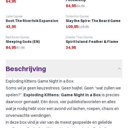
64,95
64,95
68,95
-
15
%
Leder Games
Contention Games
Root: The Riverfolk Expansion
Slay the Spire: The Board Game
43,95
109,95
129,95
-
13
%
Red Raven Games
Greater Than Games
Sleeping Gods (EN)
Spirit Island: Feather & Flame
84,95
34,95
97,95
Beschrijving
Exploding Kittens Game Night in a Box
Soms wil je geen keuzestress. Geen twijfel. Geen “wat zullen we
spelen?”.
Exploding Kittens: Game Night in a Box
is precies
daarvoor gemaakt. Eén doos, vier publieksfavorieten en alles
wat je nodig hebt voor een avond vol lachen, roepen, chaos en
onverwachte wendingen.
In deze box vind je vier van de meest gespeelde en geliefde