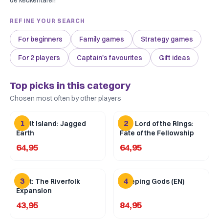
de keukentafel!
REFINE YOUR SEARCH
For beginners
Family games
Strategy games
For 2 players
Captain's favourites
Gift ideas
Top picks in this category
Chosen most often by other players
1
2
Spirit Island: Jagged
The Lord of the Rings:
Earth
Fate of the Fellowship
64,95
64,95
3
4
Root: The Riverfolk
Sleeping Gods (EN)
Expansion
43,95
84,95