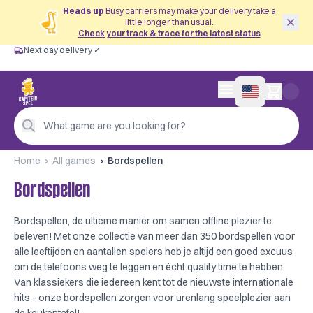
Heads up
Busy carriers may make your delivery take a
little longer than usual.
Check your track & trace for the latest status
Next day delivery ✓
Free from €60
Next day delivery ✓
Personal advice
0 items in cart
4,9/5 —
200+ reviews
What game are you looking for?
Home
All games
Bordspellen
Bordspellen
Bordspellen, de ultieme manier om samen offline plezier te
beleven! Met onze collectie van meer dan 350 bordspellen voor
alle leeftijden en aantallen spelers heb je altijd een goed excuus
om de telefoons weg te leggen en écht quality time te hebben.
Van klassiekers die iedereen kent tot de nieuwste internationale
hits - onze bordspellen zorgen voor urenlang speelplezier aan