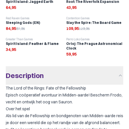
Spirit Island: Jagged Earth
Root: The Riverfolk Expansion
64,95
43,95
-
13
%
-
15
%
Red Raven Games
Contention Games
Sleeping Gods (EN)
Slay the Spire: The Board Game
84,95
109,95
97,95
129,95
Greater Than Games
Perro Loko Games
Spirit Island: Feather & Flame
Orloj: The Prague Astronomical
Clock
34,95
59,95
Description
The Lord of the Rings: Fate of the Fellowship
Episch coöperatief avontuur in Midden-aarde! Bescherm Frodo,
vecht en ontwijk het oog van Sauron.
Over het spel
Als lid van de Fellowship en bondgenoten van Midden-aarde reis
je door een wereld die op het randje van de afgrond balanceert.