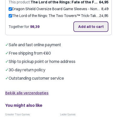
This product
:
The Lord of the Rings: Fate of the Fellowship
64,95
fits perfectly
·
Dragon Shield Oversize
·
1 pack
Dragon Shield Oversize Board Game Sleeves - Non-Glare 80 x 120 mm (100 stuks)
8,49
Just €0.10 per card
The Lord of the Rings: The Two Towers™ Trick-Taking Game (EN)
24,95
Add game with sleeves
Together for
98,39
Add all to cart
✓
Safe and fast online payment
✓
Free shipping from €60
✓
Ship to pickup point or home address
✓
30-day return policy
✓
Outstanding customer service
Bekijk alle verzendopties
You might also like
Greater Than Games
Leder Games