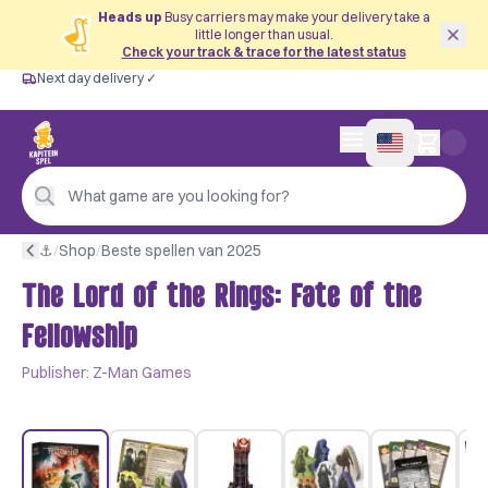
Heads up
Busy carriers may make your delivery take a
little longer than usual.
Check your track & trace for the latest status
Next day delivery ✓
Free from €60
Next day delivery ✓
Personal advice
0 items in cart
4,9/5 —
200+ reviews
What game are you looking for?
⚓︎
/
Shop
/
Beste spellen van 2025
The Lord of the Rings: Fate of the
Fellowship
Publisher:
Z-Man Games