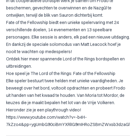
In dit coöperatieve bordspel werk je samen om Frodo te
beschermen, gevechten te overwinnen en de Nazgûl te
ontwijken, terwijl de blik van Sauron dichterbij komt.
Fate of the Fellowship biedt een unieke spelervaring met 24
verschillende doelen, 14 evenementen en 13 speelbare
personages. Elke sessie is anders, elk pad een nieuwe uitdaging.
En dankzij de speciale solomodus van Matt Leacock hoef je
nooit te wachten op medespelers!
Ontdek hier meer spannende
Lord of the Rings bordspellen
en
uitbreidingen.
Hoe speel je The Lord of the Rings: Fate of the Fellowship
Elke speler bestuurt twee helden met unieke vaardigheden. Je
beweegt over het bord, voltooit opdrachten en probeert Frodo
uit handen van het kwaad te houden. Van Moria tot Mordor, de
keuzes die je maakt bepalen het lot van de Vrije Volkeren.
Hieronder zie je een playthrough video!
https://www.youtube.com/watch?v=-b4H-
7kZzo4&pp=ygUmbG90ciBmYXRlIG9mIHRoZSBmZWxsb3dzaGlwI