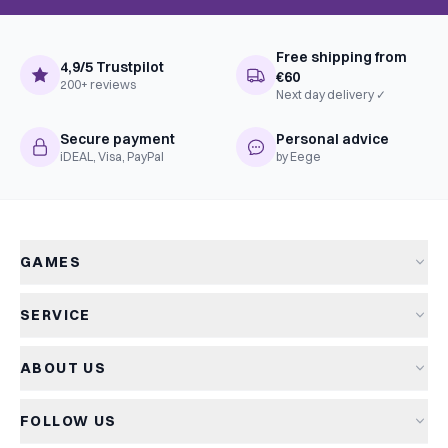
Free shipping from
4,9/5 Trustpilot
€60
200+ reviews
Next day delivery ✓
Secure payment
Personal advice
iDEAL, Visa, PayPal
by Eege
GAMES
All games
SERVICE
New arrivals
Shipping & delivery
Sale
ABOUT US
Returns
Board games
About Kapitein Spel
Terms and conditions
Card games
FOLLOW US
The Captain's Game
Privacy policy
Party games