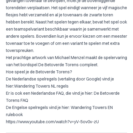
gevangen tovenaar te bevrijden, moet je de bovenliggende
torendelen verplaatsen. Het spel eindigt wanneer je vijf magische
flesjes hebt verzameld en al je tovenaars de zwarte toren
hebben bereikt. Naast het spelen tegen elkaar, bevat het spel ook
een teamspelvariant beschikbaar waarin je samenwerkt met
andere spelers. Bovendien kun je ervoor kiezen om een meester
tovenaar toe te voegen of om een variant te spelen met extra
toverspreuken.
Het prachtige artwork van Michael Menzel maakt de spelervaring
van het bordspel De Betoverde Torens compleet.
Hoe speel je de Betoverde Torens?
De Nederlandse spelregels (vertaling door Google) vind je
hier:
Wandering Towers NL regels
Er is ook een Nederlandse FAQ, die vind je hier:
De Betoverde
Torens FAQ
De Engelse spelregels vind je hier:
Wandering Towers EN
rulebook
https://www.youtube.com/watch?v=yV-5ov0v-zU