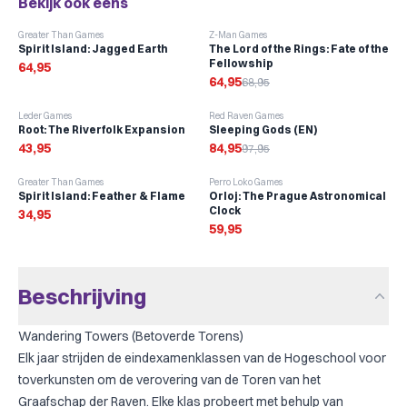
Bekijk ook eens
-
6
%
Greater Than Games
Z-Man Games
Spirit Island: Jagged Earth
The Lord of the Rings: Fate of the
Fellowship
64,95
64,95
68,95
-
13
%
Leder Games
Red Raven Games
Root: The Riverfolk Expansion
Sleeping Gods (EN)
43,95
84,95
97,95
Greater Than Games
Perro Loko Games
Spirit Island: Feather & Flame
Orloj: The Prague Astronomical
Clock
34,95
59,95
Beschrijving
Wandering Towers (Betoverde Torens)
Elk jaar strijden de eindexamenklassen van de Hogeschool voor
toverkunsten om de verovering van de Toren van het
Graafschap der Raven. Elke klas probeert met behulp van