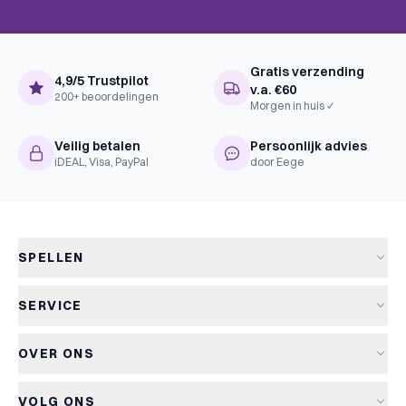
Gratis verzending
4,9/5 Trustpilot
v.a. €60
200+ beoordelingen
Morgen in huis ✓
Veilig betalen
Persoonlijk advies
iDEAL, Visa, PayPal
door Eege
SPELLEN
Alle spellen
SERVICE
Nieuwe spellen
Verzending & levertijd
Aanbiedingen
OVER ONS
Retourneren
Bordspellen
Over Kapitein Spel
Algemene voorwaarden
Kaartspellen
VOLG ONS