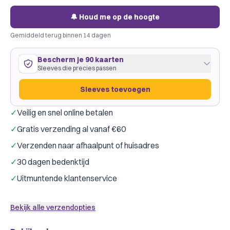
🔔 Houd me op de hoogte
Gemiddeld terug binnen 14 dagen
Bescherm je 90 kaarten
Sleeves die precies passen
Sleeves toevoegen
✓
Veilig en snel online betalen
90 kaarten
44
×
68
mm
✓
Gratis verzending al vanaf €60
past precies
·
Dragon Shield European Mini
·
1 pakje
✓
Verzenden naar afhaalpunt of huisadres
Dragon Shield
Gamegenic
Merk:
✓
30 dagen bedenktijd
Slechts € 0,05 per kaart
✓
Uitmuntende klantenservice
Sleeves toevoegen
Bekijk alle verzendopties