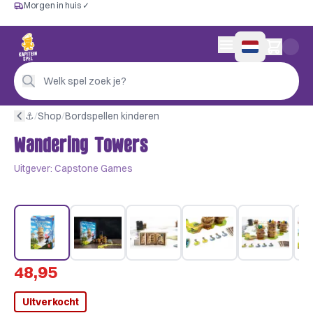
Morgen in huis ✓
Gratis vanaf €60
Morgen in huis ✓
Persoonlijk advies
0 artikelen in wink
4,9/5 —
200+ beoordelingen
Welk spel zoek je?
⚓︎
/
Shop
/
Bordspellen kinderen
Wandering Towers
Uitgever:
Capstone Games
48,95
Uitverkocht