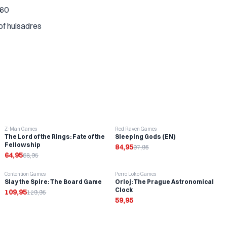
€60
of huisadres
-
6
%
-
13
%
Z-Man Games
Red Raven Games
The Lord of the Rings: Fate of the
Sleeping Gods (EN)
Fellowship
84,95
97,95
64,95
68,95
-
15
%
Contention Games
Perro Loko Games
Slay the Spire: The Board Game
Orloj: The Prague Astronomical
Clock
109,95
129,95
59,95