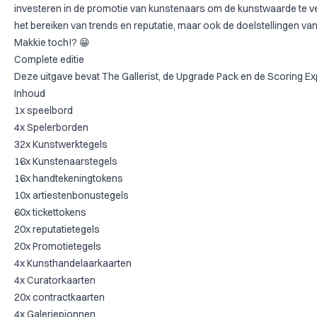
investeren in de promotie van kunstenaars om de kunstwaarde te v
het bereiken van trends en reputatie, maar ook de doelstellingen van
Makkie toch!? 😁
Complete editie
Deze uitgave bevat The Gallerist, de Upgrade Pack en de Scoring E
Inhoud
1x speelbord
4x Spelerborden
32x Kunstwerktegels
16x Kunstenaarstegels
16x handtekeningtokens
10x artiestenbonustegels
60x tickettokens
20x reputatietegels
20x Promotietegels
4x Kunsthandelaarkaarten
4x Curatorkaarten
20x contractkaarten
4x Galeriepionnen