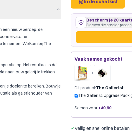
In de schatkist
Bescherm je 28 kaart
Sleeves die precies passen
an een nieuw beroep: de
mconservator en
je te nemen! Welkom bij The
28 kaarten
44
×
68
mm
Vaak samen gekocht
past precies
·
Dragon Shield 
putatie op. Het resultaat is dat
Dragon Shield
G
Merk:
d naar jouw galerij te trekken.
+
Slechts € 0,17 per kaart
en je doelen te bereiken. Bouw je
Dit product
:
The Gallerist
putatie als galeriehouder van
The Gallerist: Upgrade Pack 
Samen voor
149,90
✓
Veilig en snel online betalen