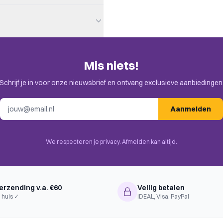
Mis niets!
en. Check de uitnodiging in je
Schrijf je in voor onze nieuwsbrief en ontvang exclusieve aanbiedingen
llection, Worker Placement,
E-mailadres
ts, Different Worker Types,
Aanmelden
urce to Move, Solo / Solitaire
ource
We respecteren je privacy. Afmelden kan altijd.
erzending v.a. €60
Veilig betalen
 huis ✓
iDEAL, Visa, PayPal