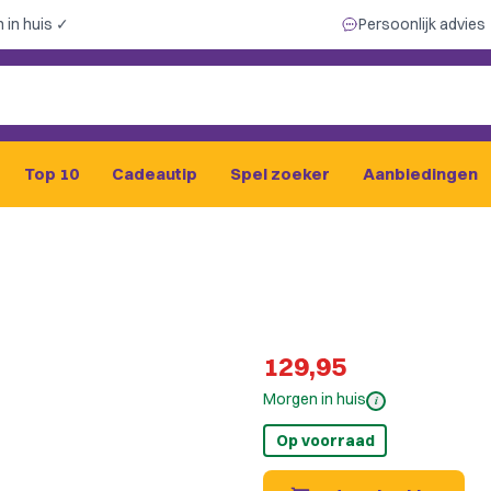
 in huis ✓
Persoonlijk advies
Top 10
Cadeautip
Spel zoeker
Aanbiedingen
129,95
Morgen in huis
i
Op voorraad