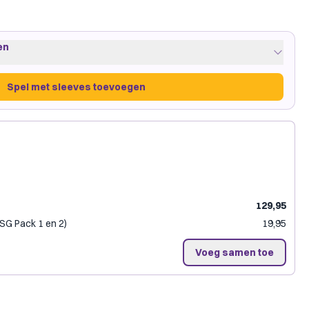
en
Spel met sleeves toevoegen
European Mini
·
1 pakje
amegenic
129,95
(SG Pack 1 en 2)
19,95
Spel met sleeves toevoegen
Voeg samen toe