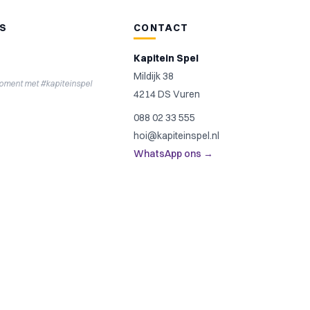
NS
CONTACT
Kapitein Spel
Mildijk 38
moment met #kapiteinspel
4214 DS Vuren
088 02 33 555
hoi@kapiteinspel.nl
WhatsApp ons →