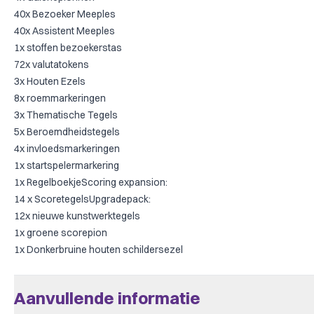
40x Bezoeker Meeples
40x Assistent Meeples
1x stoffen bezoekerstas
72x valutatokens
3x Houten Ezels
8x roemmarkeringen
3x Thematische Tegels
5x Beroemdheidstegels
4x invloedsmarkeringen
1x startspelermarkering
1x RegelboekjeScoring expansion:
14 x ScoretegelsUpgradepack:
12x nieuwe kunstwerktegels
1x groene scorepion
1x Donkerbruine houten schildersezel
Aanvullende informatie