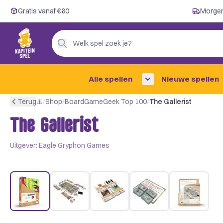
Gratis vanaf €60
Gratis vanaf €60
Morgen
Morgen in huis ✓
Persoonlijk advies
Welk spel zoek je?
4,9/5 —
200+ beoordelingen
Alle spellen
Nieuwe spellen
Terug
⚓︎
/
Shop
/
BoardGameGeek Top 100
/
The Gallerist
The Gallerist
Uitgever:
Eagle Gryphon Games