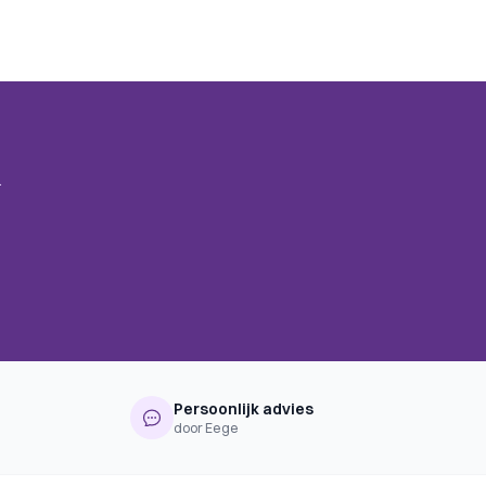
.
Persoonlijk advies
door Eege