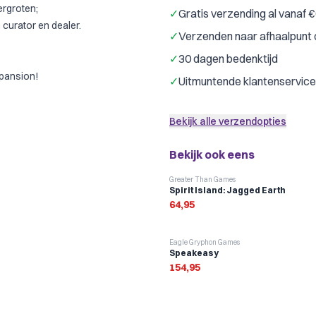
ergroten;
✓
Gratis verzending al vanaf 
 curator en dealer.
✓
Verzenden naar afhaalpunt 
✓
30 dagen bedenktijd
xpansion!
✓
Uitmuntende klantenservice
Bekijk alle verzendopties
Bekijk ook eens
Greater Than Games
Spirit Island: Jagged Earth
64,95
Eagle Gryphon Games
Speakeasy
154,95