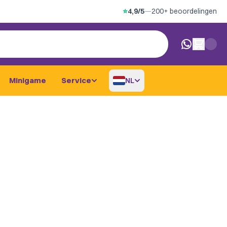
⭐
4,9/5
—
200+ beoordelingen
0 artikelen i
Minigame
Service
NL