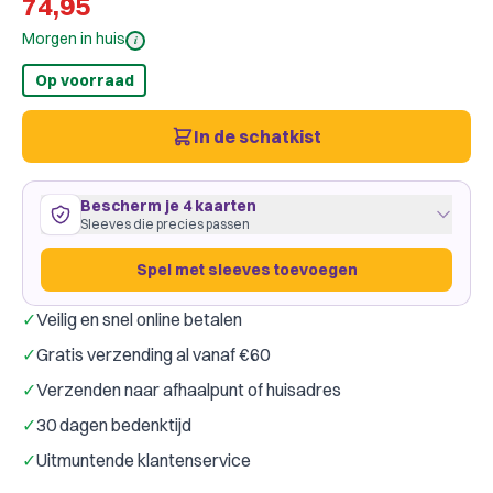
74,95
Morgen in huis
i
Op voorraad
In de schatkist
Bescherm je 4 kaarten
Sleeves die precies passen
Spel met sleeves toevoegen
✓
Veilig en snel online betalen
4 kaarten
56
×
87
mm
✓
Gratis verzending al vanaf €60
ruim passend
·
GameGenic Green
·
1 pakje
✓
Verzenden naar afhaalpunt of huisadres
Gamegenic
Dragon Shield
Merk:
✓
30 dagen bedenktijd
Slechts € 0,99 per kaart
✓
Uitmuntende klantenservice
Spel met sleeves toevoegen