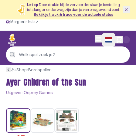
Let op
Door drukte bij de vervoerders kan je bestelling
iets langer onderweg zijn dan je van ons gewend bent.
Bekijk je track & trace voor de actuele status
Morgen in huis ✓
Gratis vanaf €60
Morgen in huis ✓
Persoonlijk advies
0 artikelen in wink
4,9/5 —
200+ beoordelingen
Welk spel zoek je?
⚓︎
/
Shop
/
Bordspellen
Ayar Children of the Sun
Uitgever:
Osprey Games