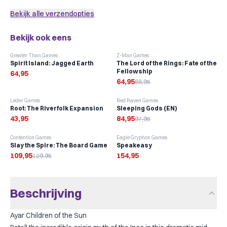
Bekijk alle verzendopties
Bekijk ook eens
-
6
%
Greater Than Games
Z-Man Games
Spirit Island: Jagged Earth
The Lord of the Rings: Fate of the
Fellowship
64,95
64,95
68,95
-
13
%
Leder Games
Red Raven Games
Root: The Riverfolk Expansion
Sleeping Gods (EN)
43,95
84,95
97,95
-
15
%
Contention Games
Eagle Gryphon Games
Slay the Spire: The Board Game
Speakeasy
109,95
154,95
129,95
Beschrijving
Ayar Children of the Sun