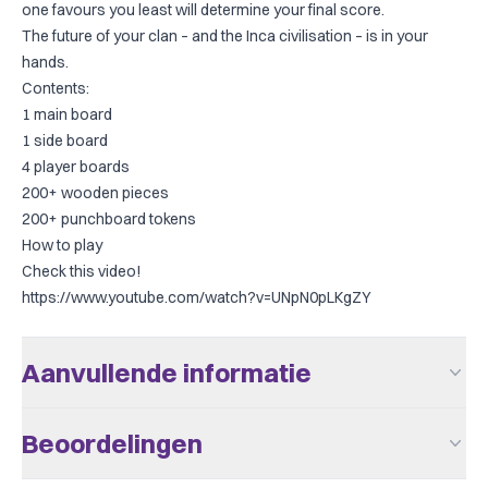
one favours you least will determine your final score.
The future of your clan – and the Inca civilisation – is in your
hands.
Contents:
1 main board
1 side board
4 player boards
200+ wooden pieces
200+ punchboard tokens
How to play
Check this video!
https://www.youtube.com/watch?v=UNpN0pLKgZY
Aanvullende informatie
Aantal Spelers
1 - 4
Beoordelingen
Leeftijd V.a.
14