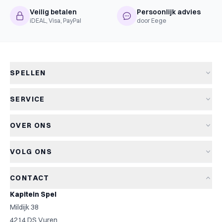
Veilig betalen
Persoonlijk advies
iDEAL, Visa, PayPal
door Eege
SPELLEN
Alle spellen
SERVICE
Nieuwe spellen
Verzending & levertijd
Aanbiedingen
OVER ONS
Retourneren
Bordspellen
Over Kapitein Spel
Algemene voorwaarden
Kaartspellen
VOLG ONS
Het Kapiteinsspel
Privacyverklaring
Partyspellen
Blog
Cookiebeleid
Kinderspellen
CONTACT
Spelreviews
Cookievoorkeuren
Familiespellen
Kapitein Spel
Spelregels
Strategische spellen
Mildijk 38
Contact
Top 10
4214 DS Vuren