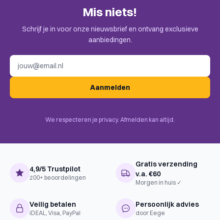
Alleen klanten die dit spel kochten kunnen een beoordeling
Mis niets!
plaatsen. Check de uitnodiging in je mail.
Taal
Engels
Schrijf je in voor onze nieuwsbrief en ontvang exclusieve
BoardGameGeek
Adventure, Dice, Exploration,
aanbiedingen.
Categories
Fantasy
E-mailadres
Campaign / Battle Card Driven,
Cooperative Game, Dice Rolling,
BoardGameGeek
Scenario / Mission / Campaign
Aanmelden
Mechanics
Game, Storytelling, Narrative
Choice / Paragraph, Paper-and-
Pencil
We respecteren je privacy. Afmelden kan altijd.
Complexiteit
Familie
Gratis verzending
4,9/5 Trustpilot
v.a. €60
200+ beoordelingen
Morgen in huis ✓
Veilig betalen
Persoonlijk advies
iDEAL, Visa, PayPal
door Eege