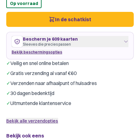
Op voorraad
In de schatkist
Bescherm je 609 kaarten
Sleeves die precies passen
Bekijk beschermingsopties
✓
Veilig en snel online betalen
470 kaarten
63
×
88
mm
✓
Gratis verzending al vanaf €60
past precies
·
Dragon Shield Clear
·
5 pakjes
✓
Verzenden naar afhaalpunt of huisadres
Dragon Shield
Gamegenic
Merk:
✓
30 dagen bedenktijd
Kleur:
Transparant
✓
Uitmuntende klantenservice
36 kaarten
41
×
63
mm
ruim passend
·
GameGenic Yellow
·
1 pakje
Bekijk alle verzendopties
Gamegenic
Dragon Shield
Merk:
Bekijk ook eens
38 kaarten
44
×
67
mm