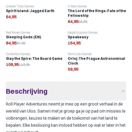
past precies
·
GameGenic Yellow
·
1 pakje
-
6
%
Greater Than Games
Z-Man Games
Gamegenic
Dragon Shield
Merk:
Spirit Island: Jagged Earth
The Lord of the Rings: Fate of the
Fellowship
64,95
64,95
68,95
65 kaarten
80
×
120
mm
past precies
·
Dragon Shield Oversize
·
1 pakje
-
13
%
Red Raven Games
Eagle Gryphon Games
Sleeping Gods (EN)
Speakeasy
84,95
Kies welke kaarten je beschermt
154,95
97,95
-
15
%
Contention Games
Perro Loko Games
Spel met sleeves toevoegen
Slay the Spire: The Board Game
Orloj: The Prague Astronomical
Clock
109,95
129,95
59,95
Beschrijving
Roll Player Adventures neemt je mee op een groot verhaal in de
wereld van Ulos. Samen met je groep ga je op pad om missies te
volbrengen, keuzes te maken en de toekomst van het land te
bepalen. Elke beslissing kan invloed hebben op wat er later in het