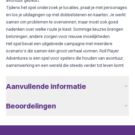
avontuur gebeurt.
Tijdens het spel onderzoek je locaties, praat je met personages
en los je uitdagingen op met dobbelstenen en kaarten. Je werkt
samen om problemen te overwinnen, maar moet ook goed
nadenken over welke route je kiest. Sommige keuzes brengen
beloningen, andere zorgen voor nieuwe moeilijkheden.
Het spel bevat een uitgebreide campagne met meerdere
scenario’s die samen één groot verhaal vormen. Roll Player
Adventures is een spel voor spelers die houden van avontuur,
samenwerking en een wereld die steeds verder tot leven komt.
Aanvullende informatie
Uitgever
Thunderworks Games
Beoordelingen
Aantal Spelers
1 - 4
Er zijn nog geen beoordelingen.
Leeftijd V.a.
14
Speeltijd
> 60