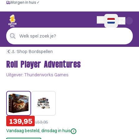
Morgen in huis ✓
Gratis vanaf €60
Morgen in huis ✓
Persoonlijk advies
0 artikelen in wink
4,9/5 —
200+ beoordelingen
Welk spel zoek je?
⚓︎
/
Shop
/
Bordspellen
Roll Player Adventures
Uitgever:
Thunderworks Games
139,95
159,95
Vandaag besteld, dinsdag in huis
i