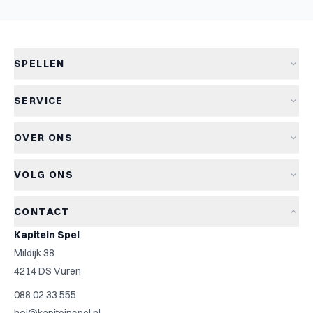
SPELLEN
Alle spellen
SERVICE
Nieuwe spellen
Verzending & levertijd
Aanbiedingen
OVER ONS
Retourneren
Bordspellen
Over Kapitein Spel
Algemene voorwaarden
Kaartspellen
VOLG ONS
Het Kapiteinsspel
Privacyverklaring
Partyspellen
Blog
Cookiebeleid
Kinderspellen
CONTACT
Spelreviews
Cookievoorkeuren
Familiespellen
Kapitein Spel
Spelregels
Strategische spellen
Mildijk 38
Contact
Top 10
4214 DS Vuren
Cadeautip
088 02 33 555
Spelzoeker