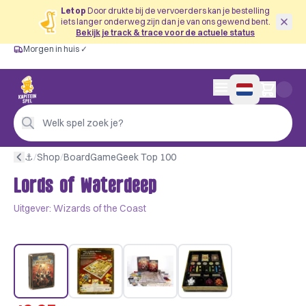
Let op
Door drukte bij de vervoerders kan je bestelling
iets langer onderweg zijn dan je van ons gewend bent.
Bekijk je track & trace voor de actuele status
Morgen in huis ✓
Gratis vanaf €60
Morgen in huis ✓
Persoonlijk advies
0 artikelen in wink
4,9/5 —
200+ beoordelingen
Welk spel zoek je?
⚓︎
/
Shop
/
BoardGameGeek Top 100
Lords of Waterdeep
Uitgever:
Wizards of the Coast