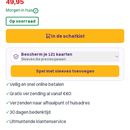
49,95
Morgen in huis
i
Op voorraad
In de schatkist
Bescherm je 121 kaarten
Sleeves die precies passen
Spel met sleeves toevoegen
✓
Veilig en snel online betalen
121 kaarten
64
×
89
mm
✓
Gratis verzending al vanaf €60
past precies
·
Dragon Shield Clear
·
2 pakjes
✓
Verzenden naar afhaalpunt of huisadres
Dragon Shield
Gamegenic
Merk:
✓
30 dagen bedenktijd
Kleur:
Transparant
✓
Uitmuntende klantenservice
Slechts € 0,18 per kaart