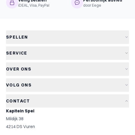
Veilig betalen
Persoonlijk advies
iDEAL, Visa, PayPal
door Eege
SPELLEN
Alle spellen
SERVICE
Nieuwe spellen
Verzending & levertijd
Aanbiedingen
OVER ONS
Retourneren
Bordspellen
Over Kapitein Spel
Algemene voorwaarden
Kaartspellen
VOLG ONS
Het Kapiteinsspel
Privacyverklaring
Partyspellen
Blog
Cookiebeleid
Kinderspellen
CONTACT
Spelreviews
Cookievoorkeuren
Familiespellen
Kapitein Spel
Spelregels
Strategische spellen
Mildijk 38
Contact
Top 10
4214 DS Vuren
Cadeautip