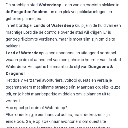
De prachtige stad
Waterdeep
– een van de mooiste plekken in
de
Forgotten Realms
– is een plek vol politieke intriges en
geheime plannetjes.
In het bordspel
Lords of Waterdeep
kruip je in de huid van een
machtige Lord die de controle over de stad wil krijgen. Er is
genoeg rijkdom te verdienen, maar je moet slim zijn om die te
pakken!
Lord of Waterdeep
is een spannend en uitdagend bordspel
waarin je de rol aanneemt van een geheime heerser van de stad
Waterdeep. Het spel is helemaal in de stijl van
Dungeons &
Dragons!
Het doel? Verzamel avonturiers, voltooi quests en versla je
tegenstanders met slimme strategieën. Maar pas op: elke keuze
telt, en je hebt maar beperkte middelen om je plannen uit te
voeren!
Hoe speel je Lords of Waterdeep?
Elke ronde krijg je een handvol acties, maar de keuzes zijn
eindeloos. Ga je op zoek naar avonturiers om quests te