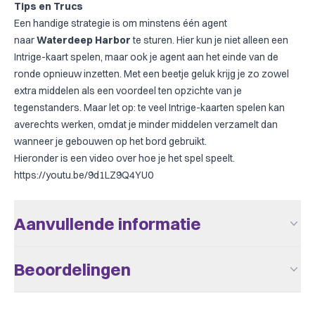
Tips en Trucs
Een handige strategie is om minstens één agent
naar
Waterdeep Harbor
te sturen. Hier kun je niet alleen een
Intrige-kaart spelen, maar ook je agent aan het einde van de
ronde opnieuw inzetten. Met een beetje geluk krijg je zo zowel
extra middelen als een voordeel ten opzichte van je
tegenstanders. Maar let op: te veel Intrige-kaarten spelen kan
averechts werken, omdat je minder middelen verzamelt dan
wanneer je gebouwen op het bord gebruikt.
Hieronder is een video over hoe je het spel speelt.
https://youtu.be/9d1LZ9Q4YU0
Aanvullende informatie
Aantal Spelers
1 - 5
Beoordelingen
Leeftijd V.a.
12
Er zijn nog geen beoordelingen.
Complexiteit
Familie