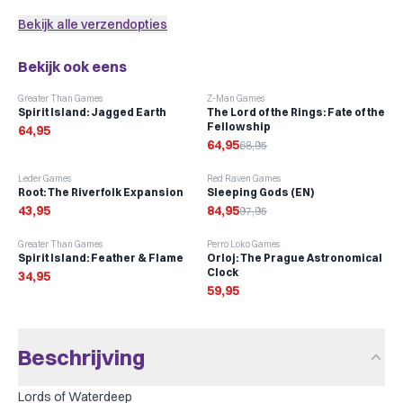
Spel met sleeves toevoegen
Bekijk alle verzendopties
Bekijk ook eens
-
6
%
Greater Than Games
Z-Man Games
Spirit Island: Jagged Earth
The Lord of the Rings: Fate of the
Fellowship
64,95
64,95
68,95
-
13
%
Leder Games
Red Raven Games
Root: The Riverfolk Expansion
Sleeping Gods (EN)
43,95
84,95
97,95
Greater Than Games
Perro Loko Games
Spirit Island: Feather & Flame
Orloj: The Prague Astronomical
Clock
34,95
59,95
Beschrijving
Lords of Waterdeep