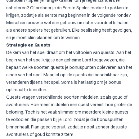
voltooien? Speel je Intrige-kaarten om je tegenstanders te
saboteren? Of probeer je de Eerste Speler-marker te pakken te
krijgen, zodat je als eerste mag beginnen in de volgende ronde?
Misschien bouw je wel een gebouw om later voordeel te halen
als andere spelers het gebruiken. Elke beslissing heeft gevolgen,
en je moet slim plannen om te winnen.
Strategie en Quests
De kern van het spel draait om het voltooien van quests. Aan het
begin van het spel krijg je een geheime Lord toegewezen, die
bepaalt welke soorten quests je bonuspunten opleveren aan het
einde van het spel. Maar let op: de quests die beschikbaar zijn,
veranderen tijdens het spel. Soms is het lastig om je bonus
optimaal te benutten.
Quests vragen verschillende soorten middelen, zoals goud of
avonturiers. Hoe meer middelen een quest vereist, hoe groter de
beloning. Toch is het vaak slimmer om meerdere kleine quests
te voltooien die passen bij je Lord, zodat je die bonuspunten
binnenhaalt. Plan goed vooruit, zodat je nooit zonder de juiste
avonturiers of goud komt te zitten!