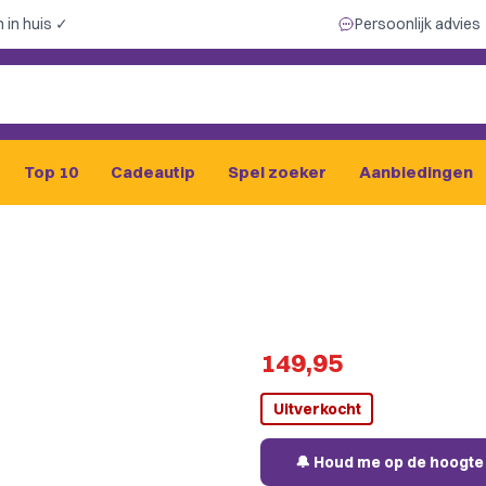
 in huis ✓
Persoonlijk advies
Top 10
Cadeautip
Spel zoeker
Aanbiedingen
149,95
Uitverkocht
🔔 Houd me op de hoogte