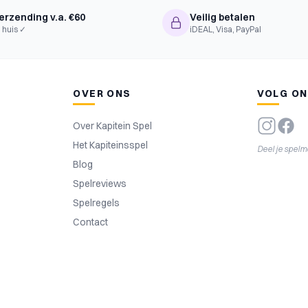
erzending v.a. €60
Veilig betalen
 huis ✓
iDEAL, Visa, PayPal
OVER ONS
VOLG O
Over Kapitein Spel
Het Kapiteinsspel
Deel je spel
Blog
Spelreviews
Spelregels
Contact