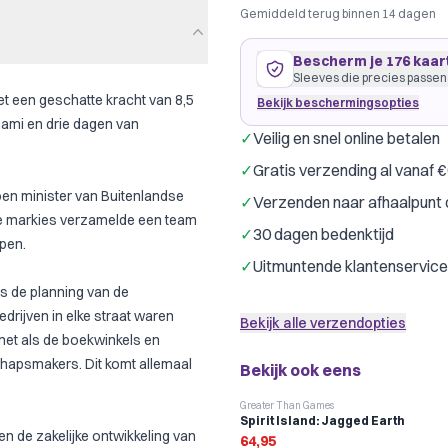
Gemiddeld terug binnen 14 dagen
Bescherm je 176 kaar
Sleeves die precies passen
t een geschatte kracht van 8,5
Bekijk beschermingsopties
nami en drie dagen van
✓
Veilig en snel online betalen
106 kaarten
64
×
88
mm
✓
Gratis verzending al vanaf 
past precies
·
Dragon Shield 
en minister van Buitenlandse
✓
Verzenden naar afhaalpunt 
Dragon Shield
G
Merk:
e markies verzamelde een team
✓
30 dagen bedenktijd
Kleur:
Transpar
pen.
✓
Uitmuntende klantenservice
70 kaarten
44
×
68
mm
s de planning van de
past precies
·
Dragon Shield 
rijven in elke straat waren
Bekijk alle verzendopties
Dragon Shield
G
Merk:
et als de boekwinkels en
chapsmakers. Dit komt allemaal
Bekijk ook eens
Kies welke kaarten je beschermt
Greater Than Games
Spirit Island: Jagged Earth
 en de zakelijke ontwikkeling van
64,95