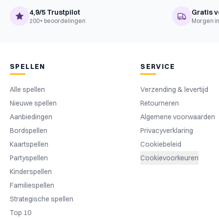
4,9/5 Trustpilot
Gratis v
200+ beoordelingen
Morgen in
SPELLEN
SERVICE
Alle spellen
Verzending & levertijd
Nieuwe spellen
Retourneren
Aanbiedingen
Algemene voorwaarden
Bordspellen
Privacyverklaring
Kaartspellen
Cookiebeleid
Partyspellen
Cookievoorkeuren
Kinderspellen
Familiespellen
Strategische spellen
Top 10