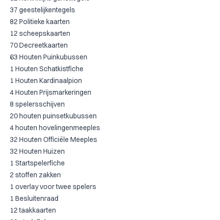
37 geestelijkentegels
82 Politieke kaarten
12 scheepskaarten
70 Decreetkaarten
63 Houten Puinkubussen
1 Houten Schatkistfiche
1 Houten Kardinaalpion
4 Houten Prijsmarkeringen
8 spelersschijven
20 houten puinsetkubussen
4 houten hovelingenmeeples
32 Houten Officiële Meeples
32 Houten Huizen
1 Startspelerfiche
2 stoffen zakken
1 overlay voor twee spelers
1 Besluitenraad
12 taakkaarten