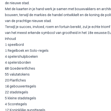
de nieuwe stad.
Met de kaarten in je hand werk je samen met bouwvakkers en archi
bouwen, terwijl de markies de handel ontwikkelt en de koning de poli
van de prachtige nieuwe stad.
Terwijl je succes, invloed, roem en fortuin bereikt, zul je echte trio
van het meest erkende symbool van grootheid in het 18e eeuwse Eu
Inhoud
1 speelbord
1 Regelboek en Solo-regels
4 spelershulpboeken
4 spelersborden
68 Goederenfiches
55 valutatokens
20 Planfiches
16 gebouwentegels
22 stadstegels
5 kleine stadstegels
4 Scoretegels
12 Koninklijke gunsttegels