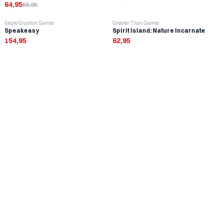
64,95
68,95
Eagle Gryphon Games
Greater Than Games
Speakeasy
Spirit Island: Nature Incarnate
154,95
62,95