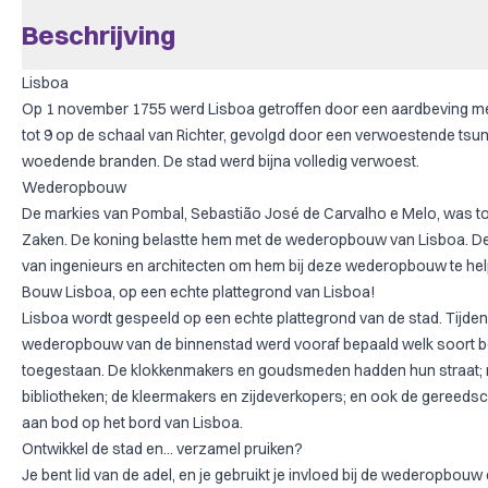
Beschrijving
Lisboa
Op 1 november 1755 werd Lisboa getroffen door een aardbeving me
tot 9 op de schaal van Richter, gevolgd door een verwoestende tsu
woedende branden. De stad werd bijna volledig verwoest.
Wederopbouw
De markies van Pombal, Sebastião José de Carvalho e Melo, was to
Zaken. De koning belastte hem met de wederopbouw van Lisboa. D
van ingenieurs en architecten om hem bij deze wederopbouw te hel
Bouw Lisboa, op een echte plattegrond van Lisboa!
Lisboa wordt gespeeld op een echte plattegrond van de stad. Tijden
wederopbouw van de binnenstad werd vooraf bepaald welk soort bed
toegestaan. De klokkenmakers en goudsmeden hadden hun straat; n
bibliotheken; de kleermakers en zijdeverkopers; en ook de gereeds
aan bod op het bord van Lisboa.
Ontwikkel de stad en... verzamel pruiken?
Je bent lid van de adel, en je gebruikt je invloed bij de wederopbouw