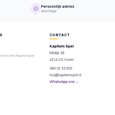
Persoonlijk advies
door Eege
NS
CONTACT
Kapitein Spel
Mildijk 38
moment met #kapiteinspel
4214 DS Vuren
088 02 33 555
hoi@kapiteinspel.nl
WhatsApp ons →