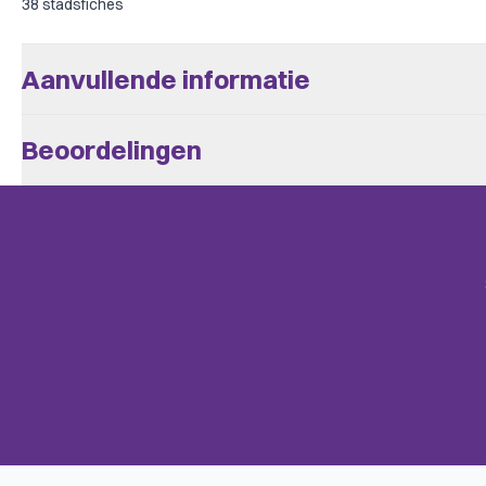
38 stadsfiches
Aanvullende informatie
Aantal Spelers
1 - 4
Beoordelingen
Leeftijd V.a.
12
Er zijn nog geen beoordelingen.
Speeltijd
> 60
BoardGameGeek
Alleen klanten die dit spel kochten kunnen een beoordeling plaats
City Building, Economic, Industry
Categories
mail.
Area Majority / Influence, Hand
BoardGameGeek
Tile Placement, Multi-Use Cards
Mechanics
Solitaire Game
Complexiteit
Expert
Taal
Engels
Uitgever
Eagle Gryphon Games