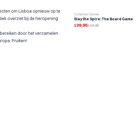
tecten om Lisboa opnieuw op te
-
15
%
Contention Games
tiek overziet bij de heropening
Slay the Spire: The Board Game
109,95
129,95
mf bereiken door het verzamelen
ropa: Pruiken!