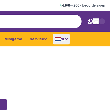
⭐
4,9/5
—
200+ beoordelingen
0 artikelen i
Minigame
Service
NL