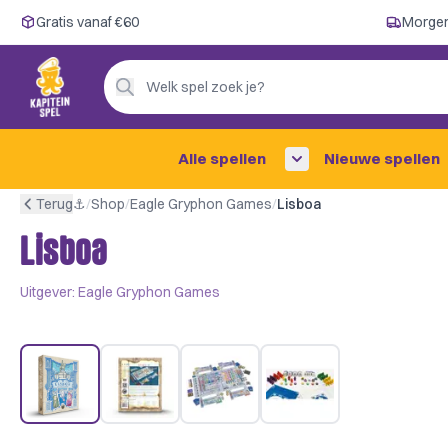
Gratis vanaf €60
Gratis vanaf €60
Morgen
Morgen in huis ✓
Persoonlijk advies
Welk spel zoek je?
4,9/5 —
200+ beoordelingen
Alle spellen
Nieuwe spellen
Terug
⚓︎
/
Shop
/
Eagle Gryphon Games
/
Lisboa
Lisboa
Uitgever:
Eagle Gryphon Games