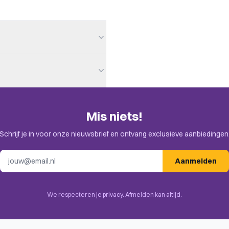
Mis niets!
en. Check de uitnodiging in je
 / Manufacturing, Political
Schrijf je in voor onze nieuwsbrief en ontvang exclusieve aanbiedingen
 Management, Set Collection,
E-mailadres
, Open Drafting, Solo /
Aanmelden
We respecteren je privacy. Afmelden kan altijd.