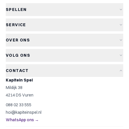
SPELLEN
Alle spellen
SERVICE
Nieuwe spellen
Verzending & levertijd
Aanbiedingen
OVER ONS
Retourneren
Bordspellen
Over Kapitein Spel
Algemene voorwaarden
Kaartspellen
VOLG ONS
Het Kapiteinsspel
Privacyverklaring
Partyspellen
Blog
Cookiebeleid
Kinderspellen
CONTACT
Spelreviews
Cookievoorkeuren
Familiespellen
Kapitein Spel
Spelregels
Strategische spellen
Mildijk 38
Contact
Top 10
4214 DS Vuren
Cadeautip
088 02 33 555
Spelzoeker
hoi@kapiteinspel.nl
WhatsApp ons →