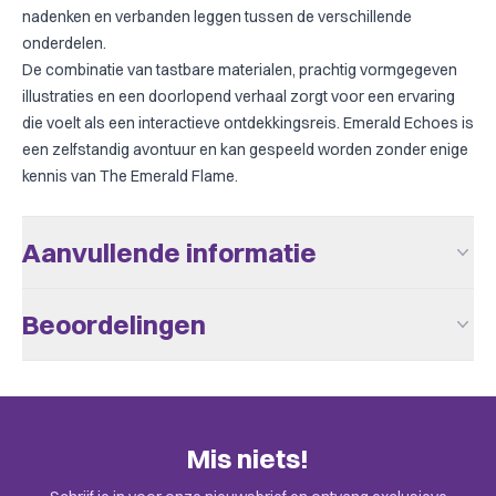
nadenken en verbanden leggen tussen de verschillende
onderdelen.
De combinatie van tastbare materialen, prachtig vormgegeven
illustraties en een doorlopend verhaal zorgt voor een ervaring
die voelt als een interactieve ontdekkingsreis. Emerald Echoes is
een zelfstandig avontuur en kan gespeeld worden zonder enige
kennis van The Emerald Flame.
Aanvullende informatie
Uitgever
PostCurious
Beoordelingen
Aantal Spelers
1 - 99
Er zijn nog geen beoordelingen.
Leeftijd V.a.
14
Speeltijd
> 60
Alleen klanten die dit spel kochten kunnen een beoordeling
Mis niets!
plaatsen. Check de uitnodiging in je mail.
Taal
Engels