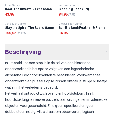
-
13
%
Leder Games
Red Raven Games
Root: The Riverfolk Expansion
Sleeping Gods (EN)
43,95
84,95
97,95
-
15
%
Contention Games
Greater Than Games
Slay the Spire: The Board Game
Spirit Island: Feather & Flame
109,95
34,95
129,95
Beschrijving
In Emerald Echoes stap je in de rol van een historisch
onderzoeker die het spoor volgt van een legendarische
alchemist. Door documenten te bestuderen, voorwerpen te
onderzoeken en puzzels op te lossen ontdek je stukje bij beetje
wat er in het verleden is gebeurd.
Het verhaal ontvouwt zich over vier hoofdstukken. In elk
hoofdstuk krijg je nieuwe puzzels, aanwijzingen en mysterieuze
objecten voorgeschoteld. Er is geen speelbord en geen
dobbelsteen nodig. Alles draait om observeren, logisch