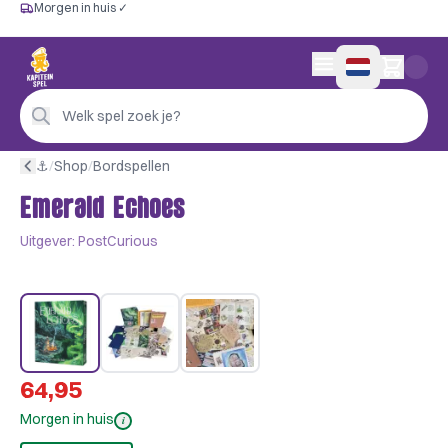
Morgen in huis ✓
Gratis vanaf €60
Morgen in huis ✓
Persoonlijk advies
0 artikelen in wink
4,9/5 —
200+ beoordelingen
Welk spel zoek je?
⚓︎
/
Shop
/
Bordspellen
Emerald Echoes
Uitgever:
PostCurious
64,95
Morgen in huis
i