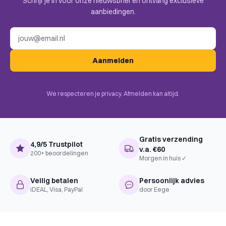
Schrijf je in voor onze nieuwsbrief en ontvang exclusieve
Complexiteit
Familie
aanbiedingen.
BoardGameGeek
Adventure, Fantasy, Murder /
E-mailadres
Categories
Mystery, Puzzle
BoardGameGeek
Cooperative Game, Storytelling,
Aanmelden
Mechanics
Solo / Solitaire Game
We respecteren je privacy. Afmelden kan altijd.
Gratis verzending
4,9/5 Trustpilot
v.a. €60
200+ beoordelingen
Morgen in huis ✓
Veilig betalen
Persoonlijk advies
iDEAL, Visa, PayPal
door Eege