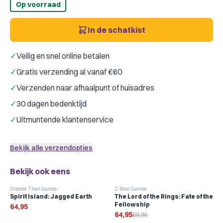
Op voorraad
In de schatkist
✓
Veilig en snel online betalen
✓
Gratis verzending al vanaf €60
✓
Verzenden naar afhaalpunt of huisadres
✓
30 dagen bedenktijd
✓
Uitmuntende klantenservice
Bekijk alle verzendopties
Bekijk ook eens
-
6
%
Greater Than Games
Z-Man Games
Spirit Island: Jagged Earth
The Lord of the Rings: Fate of the
Fellowship
64,95
64,95
68,95