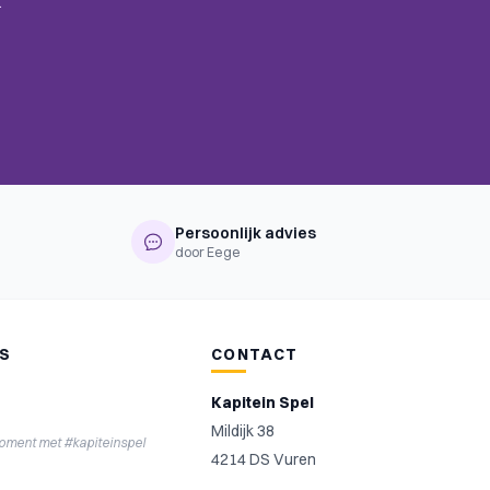
.
Persoonlijk advies
door Eege
NS
CONTACT
Kapitein Spel
Mildijk 38
moment met #kapiteinspel
4214 DS Vuren