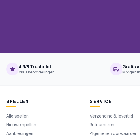
mail.
BoardGameGeek
Hexagon Grid, Modular Board, T
Mechanics
Complexiteit
Instapper
Taal
Engels
Uitgever
Pegasus Spiele
4,9/5 Trustpilot
Gratis v
200+ beoordelingen
Morgen in
SPELLEN
SERVICE
Alle spellen
Verzending & levertijd
Nieuwe spellen
Retourneren
Aanbiedingen
Algemene voorwaarden