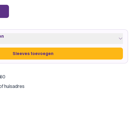
en
Sleeves toevoegen
€60
een
·
1 pakje
of huisadres
on Shield
Sleeves toevoegen