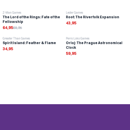
-
6
%
Z-Man Games
Leder Games
The Lord of the Rings: Fate of the
Root: The Riverfolk Expansion
Fellowship
43,95
64,95
68,95
Greater Than Games
Perro Loko Games
Spirit Island: Feather & Flame
Orloj: The Prague Astronomical
Clock
34,95
59,95