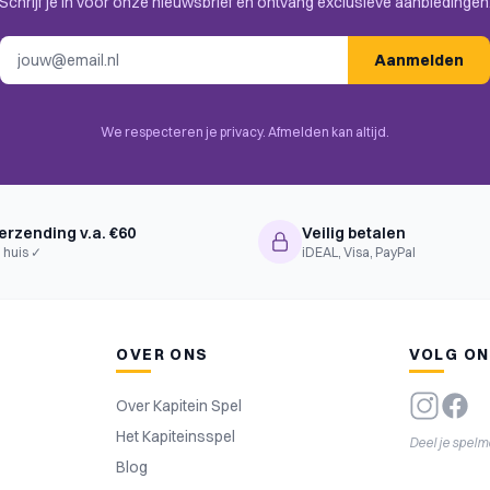
Schrijf je in voor onze nieuwsbrief en ontvang exclusieve aanbiedingen
ile Placement, Variable Set-up
E-mailadres
Aanmelden
We respecteren je privacy. Afmelden kan altijd.
erzending v.a. €60
Veilig betalen
 huis ✓
iDEAL, Visa, PayPal
OVER ONS
VOLG O
Over Kapitein Spel
Het Kapiteinsspel
Deel je spel
Blog