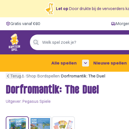
Let op
Door drukte bij de vervoerders ka
Gratis vanaf €60
Gratis vanaf €60
Morgen
Morgen in huis ✓
Persoonlijk advies
Welk spel zoek je?
4,9/5 —
200+ beoordelingen
Alle spellen
Nieuwe spellen
Terug
⚓︎
/
Shop
/
Bordspellen
/
Dorfromantik: The Duel
Dorfromantik: The Duel
Uitgever:
Pegasus Spiele