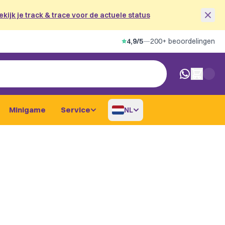
ekijk je track & trace voor de actuele status
⭐
4,9/5
—
200+ beoordelingen
0 artikelen i
Minigame
Service
NL