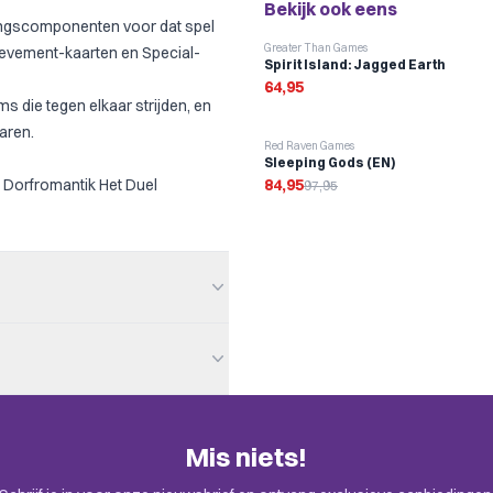
Bekijk ook eens
dingscomponenten voor dat spel
Greater Than Games
ievement-kaarten en Special-
Spirit Island: Jagged Earth
64,95
s die tegen elkaar strijden, en
aren.
-
13
%
Red Raven Games
Sleeping Gods (EN)
 Dorfromantik Het Duel
84,95
97,95
Mis niets!
en. Check de uitnodiging in je
zzle