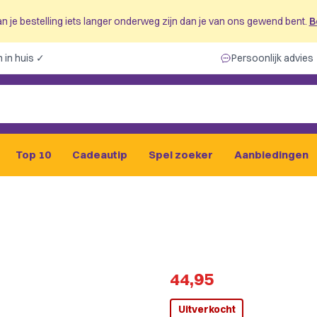
n je bestelling iets langer onderweg zijn dan je van ons gewend bent.
B
 in huis ✓
Persoonlijk advies
Top 10
Cadeautip
Spel zoeker
Aanbiedingen
44,95
Uitverkocht