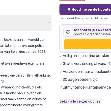
🔔 Houd me op de hoogte
Gemiddeld terug binnen 14 dagen
Bescherm je 14 kaart
Sleeves die precies passen
ede bezoek aan de wereld van
 tot vriendelijke competitie.
r van Spiel des Jahres 2023,
✓
Veilig en snel online betalen
14 kaarten
59
×
91
mm
✓
Gratis verzending al vanaf 
met twee identieke exemplaren
past precies
·
GameGenic Gr
✓
Verzenden naar afhaalpunt 
Gamegenic
Drag
Merk:
ëerd die verschillen, afhankelijk
✓
30 dagen bedenktijd
rd.
Slechts € 0,28 per kaart
✓
Uitmuntende klantenservice
 wraparound-taken, die elk
n je landschap. Bovendien
 met taakkaarten en Points of
Bekijk alle verzendopties
f gecombineerd voor grotere