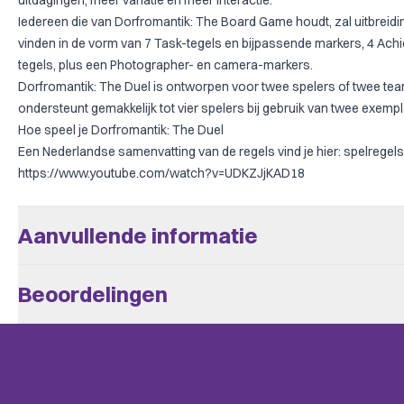
uitdagingen, meer variatie en meer interactie.
Iedereen die van Dorfromantik: The Board Game houdt, zal uitbrei
vinden in de vorm van 7 Task-tegels en bijpassende markers, 4 Ach
tegels, plus een Photographer- en camera-markers.
Dorfromantik: The Duel is ontworpen voor twee spelers of twee team
ondersteunt gemakkelijk tot vier spelers bij gebruik van twee exempl
Hoe speel je Dorfromantik: The Duel
Een Nederlandse samenvatting van de regels vind je hier:
spelregels
https://www.youtube.com/watch?v=UDKZJjKAD18
Aanvullende informatie
Aantal Spelers
2
Beoordelingen
Leeftijd V.a.
10
Er zijn nog geen beoordelingen.
Speeltijd
+/- 45
BoardGameGeek
Alleen klanten die dit spel kochten kunnen een beoordeling plaats
City Building, Environmental, Pu
Categories