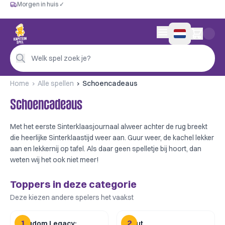
Morgen in huis ✓
Gratis vanaf €60
Morgen in huis ✓
Persoonlijk advies
0 artikelen in wink
4,9/5 —
200+ beoordelingen
Welk spel zoek je?
Home
Alle spellen
Schoencadeaus
Schoencadeaus
Met het eerste Sinterklaasjournaal alweer achter de rug breekt
die heerlijke Sinterklaastijd weer aan. Guur weer, de kachel lekker
aan en lekkernij op tafel. Als daar geen spelletje bij hoort, dan
weten wij het ook niet meer!
Toppers in deze categorie
Deze kiezen andere spelers het vaakst
1
2
Kingdom Legacy:
Scout