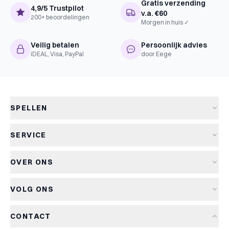
Gratis verzending
4,9/5 Trustpilot
v.a. €60
200+ beoordelingen
Morgen in huis ✓
Veilig betalen
Persoonlijk advies
iDEAL, Visa, PayPal
door Eege
SPELLEN
Alle spellen
SERVICE
Nieuwe spellen
Verzending & levertijd
Aanbiedingen
OVER ONS
Retourneren
Bordspellen
Over Kapitein Spel
Algemene voorwaarden
Kaartspellen
VOLG ONS
Het Kapiteinsspel
Privacyverklaring
Partyspellen
Blog
Cookiebeleid
Kinderspellen
CONTACT
Spelreviews
Cookievoorkeuren
Familiespellen