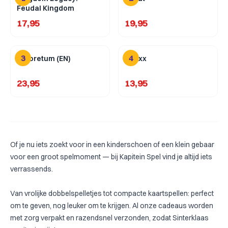
Feudal Kingdom
17,95
19,95
3
4
Arboretum (EN)
Qwixx
23,95
13,95
Of je nu iets zoekt voor in een kinderschoen of een klein gebaar
voor een groot spelmoment — bij Kapitein Spel vind je altijd iets
verrassends.
Van vrolijke
dobbelspelletjes
tot compacte
kaartspellen
: perfect
om te geven, nog leuker om te krijgen. Al onze cadeaus worden
met zorg verpakt en razendsnel verzonden, zodat Sinterklaas