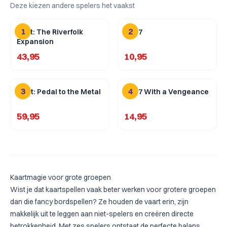
Deze kiezen andere spelers het vaakst
1
2
Root: The Riverfolk
Flip 7
Expansion
43,95
10,95
3
4
Heat: Pedal to the Metal
Flip 7 With a Vengeance
59,95
14,95
Kaartmagie voor grote groepen
Wist je dat kaartspellen vaak beter werken voor grotere groepen
dan die fancy
bordspellen
? Ze houden de vaart erin, zijn
makkelijk uit te leggen aan niet-spelers en creëren directe
betrokkenheid. Met zes spelers ontstaat de perfecte balans