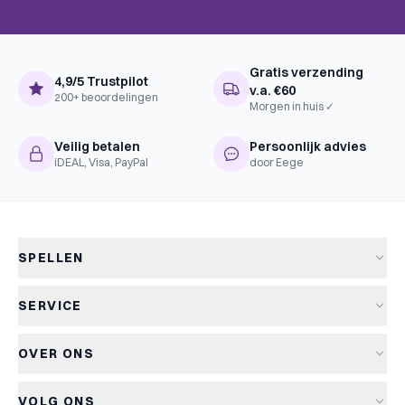
Gratis verzending
4,9/5 Trustpilot
v.a. €60
200+ beoordelingen
Morgen in huis ✓
Veilig betalen
Persoonlijk advies
iDEAL, Visa, PayPal
door Eege
SPELLEN
Alle spellen
SERVICE
Nieuwe spellen
Verzending & levertijd
Aanbiedingen
OVER ONS
Retourneren
Bordspellen
Over Kapitein Spel
Algemene voorwaarden
Kaartspellen
VOLG ONS