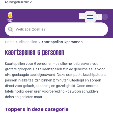
Morgen in huis ✓
Gratis vanaf €60
Morgen in huis ✓
Persoonlijk advies
0 artikelen in wink
4,9/5 —
200+ beoordelingen
Welk spel zoek je?
Home
Alle spellen
Kaartspellen 6 personen
Kaartspellen 6 personen
Kaartspellen voor 6 personen - de ultieme icebreakers voor
grotere groepen! Deze kaartspellen zijn de geheime saus voor
elke geslaagde spelletjesavond. Deze compacte krachtpatsers
passen in elke tas, zijn binnen 2 minuten uitgelegd en zorgen
direct voor gelach, spanning en gezelligheid. Geen enorme
tafels nodig, geen uren voorbereiding - gewoon schudden,
delen en genieten maar!
Toppers in deze categorie