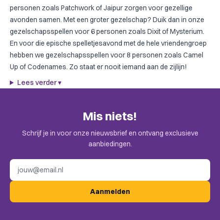
personen
zoals
Patchwork
of
Jaipur
zorgen voor gezellige
avonden samen. Met een groter gezelschap? Duik dan in onze
gezelschapsspellen voor 6 personen
zoals
Dixit
of
Mysterium
.
En voor die epische spelletjesavond met de hele vriendengroep
hebben we
gezelschapsspellen voor 8 personen
zoals
Camel
Up
of
Codenames
. Zo staat er nooit iemand aan de zijlijn!
Lees verder
▾
Mis niets!
Schrijf je in voor onze nieuwsbrief en ontvang exclusieve
aanbiedingen.
E-mailadres
Aanmelden