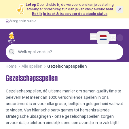
Let op
Door drukte bij de vervoerders kan je bestelling
iets langer onderweg zijn dan je van ons gewend bent.
Bekijk je track & trace voor de actuele status
Morgen in huis ✓
Gratis vanaf €60
Morgen in huis ✓
Persoonlijk advies
0 artikelen in wink
4,9/5 —
200+ beoordelingen
Welk spel zoek je?
Home
Alle spellen
Gezelschapsspellen
Gezelschapsspellen
Gezelschapspellen, dé ultieme manier om samen quality time te
beleven! Met meer dan 1000 verschillende spellen in ons
assortiment is er voor elke groep, leeftijd en gelegenheid wel wat
te vinden. Van hilarische party games tot hersenkrakende
strategische uitdagingen - onze gezelschapspellen zorgen
ervoor dat je telefoon eindelijk eens een avondje in je zak blijft!