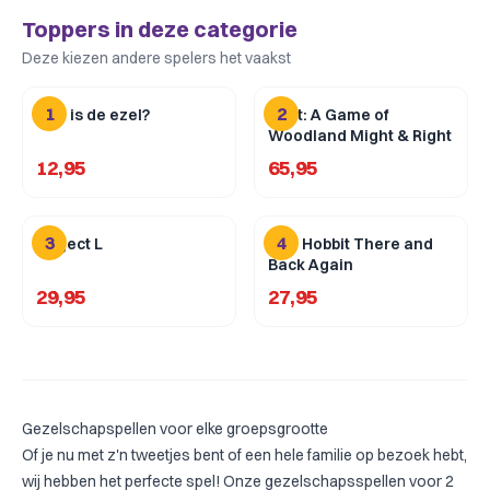
Toppers in deze categorie
Deze kiezen andere spelers het vaakst
1
2
Wie is de ezel?
Root: A Game of
Woodland Might & Right
12,95
65,95
3
4
Project L
The Hobbit There and
Back Again
29,95
27,95
Gezelschapspellen voor elke groepsgrootte
Of je nu met z'n tweetjes bent of een hele familie op bezoek hebt,
wij hebben het perfecte spel! Onze
gezelschapsspellen voor 2