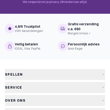
We respecteren je privacy. Afmelden kan altijd.
Gratis verzending
4,9/5 Trustpilot
v.a. €60
200+ beoordelingen
Morgen in huis ✓
Veilig betalen
Persoonlijk advies
iDEAL, Visa, PayPal
door Eege
SPELLEN
Alle spellen
SERVICE
Nieuwe spellen
Verzending & levertijd
Aanbiedingen
OVER ONS
Retourneren
Bordspellen
Over Kapitein Spel