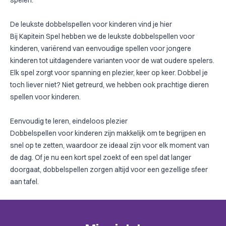
spelen.
De leukste dobbelspellen voor kinderen vind je hier
Bij Kapitein Spel hebben we de leukste dobbelspellen voor
kinderen, variërend van eenvoudige spellen voor jongere
kinderen tot uitdagendere varianten voor de wat oudere spelers.
Elk spel zorgt voor spanning en plezier, keer op keer. Dobbel je
toch liever niet? Niet getreurd, we hebben ook prachtige
dieren
spellen
voor kinderen.
Eenvoudig te leren, eindeloos plezier
Dobbelspellen voor kinderen zijn makkelijk om te begrijpen en
snel op te zetten, waardoor ze ideaal zijn voor elk moment van
de dag. Of je nu een kort spel zoekt of een spel dat langer
doorgaat, dobbelspellen zorgen altijd voor een gezellige sfeer
aan tafel.