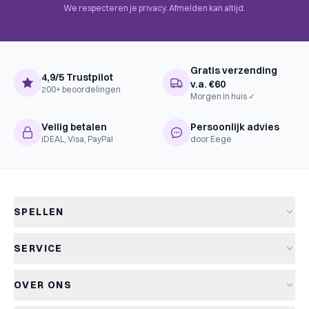
We respecteren je privacy. Afmelden kan altijd.
Gratis verzending
4,9/5 Trustpilot
v.a. €60
200+ beoordelingen
Morgen in huis ✓
Veilig betalen
Persoonlijk advies
iDEAL, Visa, PayPal
door Eege
SPELLEN
Alle spellen
SERVICE
Nieuwe spellen
Verzending & levertijd
Aanbiedingen
OVER ONS
Retourneren
Bordspellen