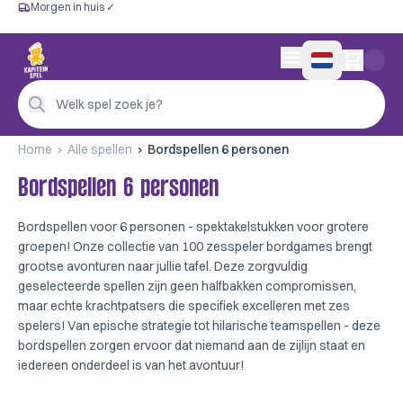
Morgen in huis ✓
Gratis vanaf €60
Morgen in huis ✓
Persoonlijk advies
0 artikelen in wink
4,9/5 —
200+ beoordelingen
Welk spel zoek je?
Home
Alle spellen
Bordspellen 6 personen
Bordspellen 6 personen
Bordspellen voor 6 personen - spektakelstukken voor grotere
groepen! Onze collectie van 100 zesspeler bordgames brengt
grootse avonturen naar jullie tafel. Deze zorgvuldig
geselecteerde spellen zijn geen halfbakken compromissen,
maar echte krachtpatsers die specifiek excelleren met zes
spelers! Van epische strategie tot hilarische teamspellen - deze
bordspellen zorgen ervoor dat niemand aan de zijlijn staat en
iedereen onderdeel is van het avontuur!