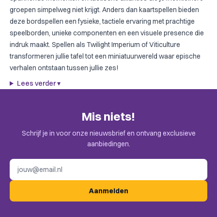
groepen simpelweg niet krijgt. Anders dan
kaartspellen
bieden
deze bordspellen een fysieke, tactiele ervaring met prachtige
speelborden, unieke componenten en een visuele presence die
indruk maakt. Spellen als
Twilight Imperium
of
Viticulture
transformeren jullie tafel tot een miniatuurwereld waar epische
verhalen ontstaan tussen jullie zes!
Lees verder
▾
Mis niets!
Schrijf je in voor onze nieuwsbrief en ontvang exclusieve
aanbiedingen.
E-mailadres
Aanmelden