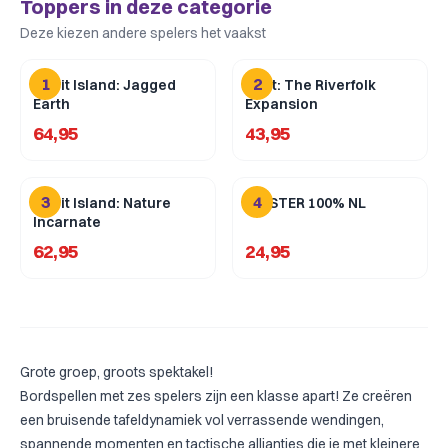
Toppers in deze categorie
Deze kiezen andere spelers het vaakst
1
2
Spirit Island: Jagged
Root: The Riverfolk
Earth
Expansion
64,95
43,95
3
4
Spirit Island: Nature
HITSTER 100% NL
Incarnate
62,95
24,95
Grote groep, groots spektakel!
Bordspellen met zes spelers zijn een klasse apart! Ze creëren
een bruisende tafeldynamiek vol verrassende wendingen,
spannende momenten en tactische allianties die je met kleinere