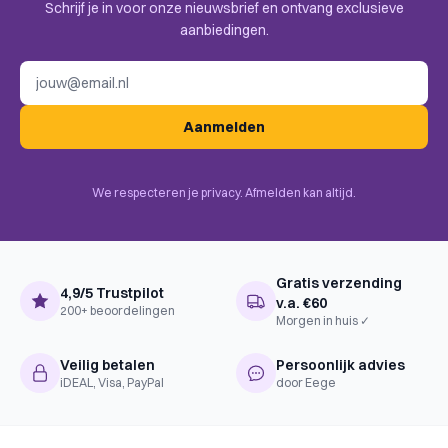
Schrijf je in voor onze nieuwsbrief en ontvang exclusieve
aanbiedingen.
E-mailadres
Aanmelden
We respecteren je privacy. Afmelden kan altijd.
Gratis verzending
4,9/5 Trustpilot
v.a. €60
200+ beoordelingen
Morgen in huis ✓
Veilig betalen
Persoonlijk advies
iDEAL, Visa, PayPal
door Eege