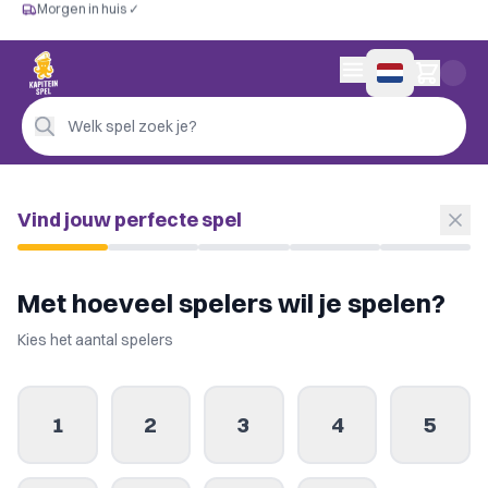
Morgen in huis ✓
Gratis vanaf €60
Morgen in huis ✓
Persoonlijk advies
0 artikelen in wink
4,9/5 —
200+ beoordelingen
Welk spel zoek je?
Vind jouw perfecte spel
Vind jouw perfecte spel
Met hoeveel spelers wil je spelen?
Kies het aantal spelers
1
2
3
4
5