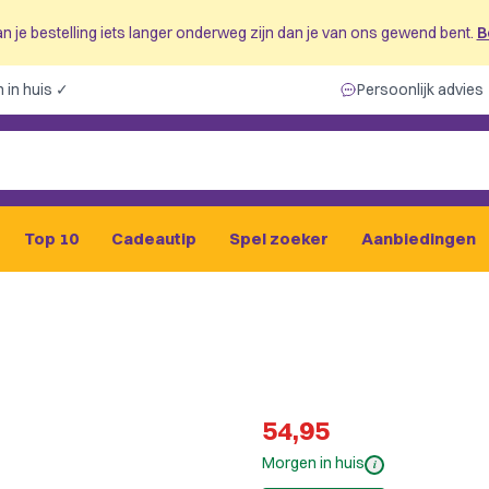
n je bestelling iets langer onderweg zijn dan je van ons gewend bent.
B
 in huis ✓
Persoonlijk advies
Top 10
Cadeautip
Spel zoeker
Aanbiedingen
54,95
Morgen in huis
i