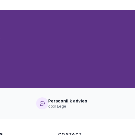
.
Persoonlijk advies
door Eege
NS
CONTACT