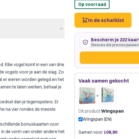
Op voorraad
In de schatkist
Bescherm je 222 kaar
Sleeves die precies passen
d. Elke vogel komt in een van drie
e vogels voor je aan de slag. Zo
222 kaarten
57
×
87
mm
at er eieren worden gelegd en het
Vaak samen gekocht
ruim passend
·
GameGenic G
amen te laten werken, behaal je
Gamegenic
Drag
Merk:
+
oedsel dan je tegenspelers. Er
Slechts € 0,09 per kaart
Wie na vier rondes de meeste
Dit product
:
Wingspan
Wingspan (EN)
erschillende bonuskaarten voor
, in de vorm van onder andere het
Samen voor
109,90