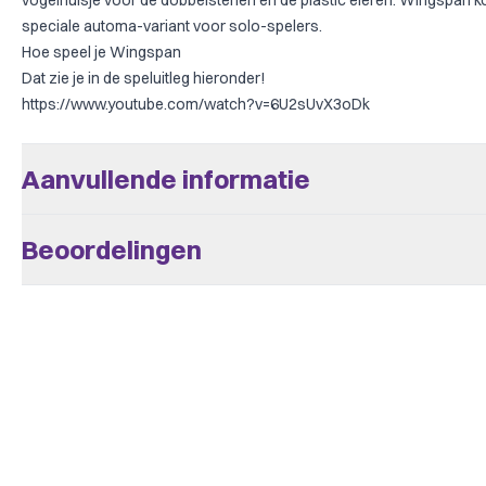
vogelhuisje voor de dobbelstenen en de plastic eieren. Wingspan 
speciale automa-variant voor solo-spelers.
Hoe speel je Wingspan
Dat zie je in de speluitleg hieronder!
https://www.youtube.com/watch?v=6U2sUvX3oDk
Aanvullende informatie
Aantal Spelers
1 - 5
Beoordelingen
Leeftijd V.a.
10
Er zijn nog geen beoordelingen.
Speeltijd
> 60
BoardGameGeek
Alleen klanten die dit spel kochten kunnen een beoordeling plaats
Animals, Card Game, Education
Categories
mail.
Dice Rolling, Hand Management,
BoardGameGeek
End Game Bonuses, Once-Per-Ga
Mechanics
Solo / Solitaire Game, Turn Ord