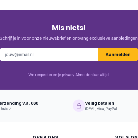
Mis niets!
Schrijf je in voor onze nieuwsbrief en ontvang exclusieve aanbiedingen
E-mailadres
Aanmelden
We respecteren je privacy. Afmelden kan altijd.
erzending v.a. €60
Veilig betalen
 huis ✓
iDEAL, Visa, PayPal
OVER ONS
VOLG O