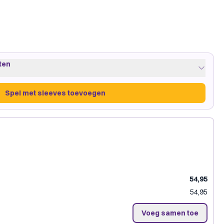
ten
Spel met sleeves toevoegen
reen
·
5 pakjes
on Shield
54,95
54,95
Spel met sleeves toevoegen
Voeg samen toe