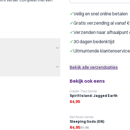
komt verder compleet met een
✓
Veilig en snel online betalen
✓
Gratis verzending al vanaf 
✓
Verzenden naar afhaalpunt 
✓
30 dagen bedenktijd
✓
Uitmuntende klantenservice
Bekijk alle verzendopties
Bekijk ook eens
Greater Than Games
Spirit Island: Jagged Earth
en. Check de uitnodiging in je
al
64,95
 Set Collection, Action Queue,
me Abilities, Open Drafting,
-
13
%
Red Raven Games
er: Progressive
Sleeping Gods (EN)
84,95
97,95