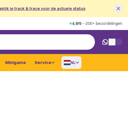
ekijk je track & trace voor de actuele status
⭐
4,9/5
—
200+ beoordelingen
0 artikelen i
Minigame
Service
NL