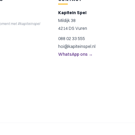
Kapitein Spel
Mildijk 38
moment met #kapiteinspel
4214 DS Vuren
088 02 33 555
hoi@kapiteinspel.nl
WhatsApp ons →