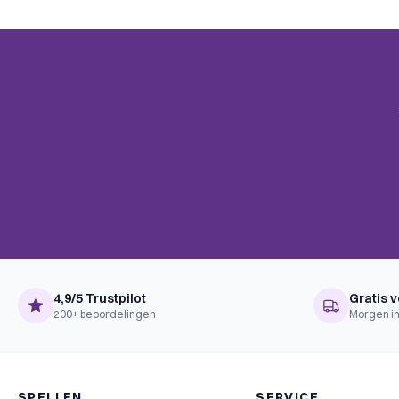
Complexiteit
Familie
Taal
Nederlands
Uitgever
999 Games
4,9/5 Trustpilot
Gratis v
200+ beoordelingen
Morgen in
SPELLEN
SERVICE