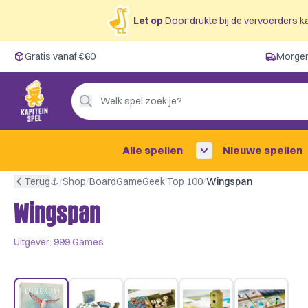
Let op
Door drukte bij de vervoerders ka
Gratis vanaf €60
Gratis vanaf €60
Morgen
Morgen in huis ✓
Persoonlijk advies
Welk spel zoek je?
4,9/5 —
200+ beoordelingen
Alle spellen
Nieuwe spellen
Terug
⚓︎
/
Shop
/
BoardGameGeek Top 100
/
Wingspan
Wingspan
Uitgever:
999 Games