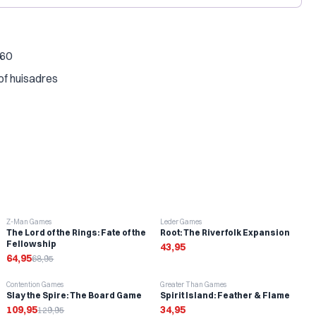
€60
of huisadres
-
6
%
Z-Man Games
Leder Games
The Lord of the Rings: Fate of the
Root: The Riverfolk Expansion
Fellowship
43,95
64,95
68,95
-
15
%
Contention Games
Greater Than Games
Slay the Spire: The Board Game
Spirit Island: Feather & Flame
109,95
34,95
129,95