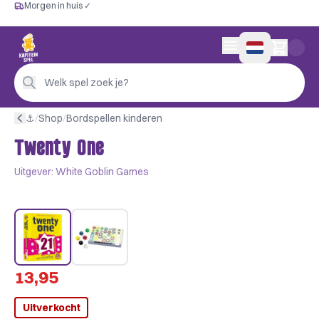
Morgen in huis ✓
Gratis vanaf €60
Morgen in huis ✓
Persoonlijk advies
0 artikelen in wink
4,9/5 —
200+ beoordelingen
Welk spel zoek je?
⚓︎
/
Shop
/
Bordspellen kinderen
Twenty One
Uitgever:
White Goblin Games
13,95
Uitverkocht