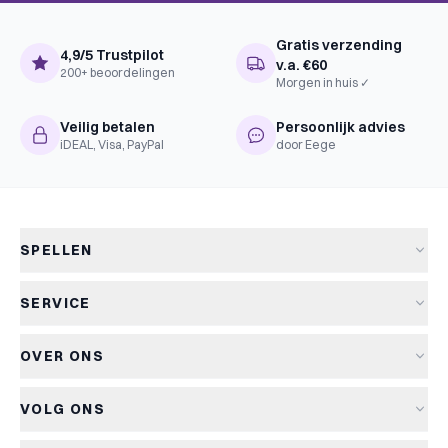
Gratis verzending
4,9/5 Trustpilot
v.a. €60
200+ beoordelingen
Morgen in huis ✓
Veilig betalen
Persoonlijk advies
iDEAL, Visa, PayPal
door Eege
SPELLEN
Alle spellen
SERVICE
Nieuwe spellen
Verzending & levertijd
Aanbiedingen
OVER ONS
Retourneren
Bordspellen
Over Kapitein Spel
Algemene voorwaarden
Kaartspellen
VOLG ONS
Het Kapiteinsspel
Privacyverklaring
Partyspellen