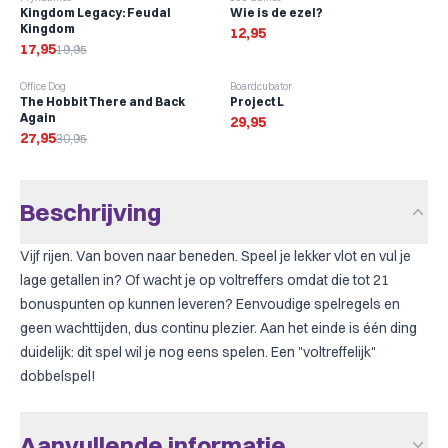
Kingdom Legacy: Feudal
Wie is de ezel?
Kingdom
12,95
17,95
19,95
-
10
%
Office Dog
Boardcubator
The Hobbit There and Back
Project L
Again
29,95
27,95
30,95
Beschrijving
Vijf rijen. Van boven naar beneden. Speel je lekker vlot en vul je
lage getallen in? Of wacht je op voltreffers omdat die tot 21
bonuspunten op kunnen leveren? Eenvoudige spelregels en
geen wachttijden, dus continu plezier. Aan het einde is één ding
duidelijk: dit spel wil je nog eens spelen. Een "voltreffelijk"
dobbelspel!
Aanvullende informatie