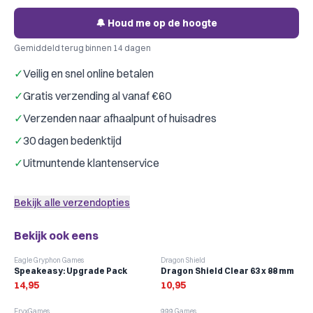
🔔 Houd me op de hoogte
Gemiddeld terug binnen 14 dagen
✓
Veilig en snel online betalen
✓
Gratis verzending al vanaf €60
✓
Verzenden naar afhaalpunt of huisadres
✓
30 dagen bedenktijd
✓
Uitmuntende klantenservice
Bekijk alle verzendopties
Bekijk ook eens
Eagle Gryphon Games
Dragon Shield
Speakeasy: Upgrade Pack
Dragon Shield Clear 63 x 88 mm
14,95
10,95
-
10
%
FryxGames
999 Games