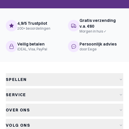
Gratis verzending
4,9/5 Trustpilot
v.a. €60
200+ beoordelingen
Morgen in huis ✓
Veilig betalen
Persoonlijk advies
iDEAL, Visa, PayPal
door Eege
SPELLEN
Alle spellen
SERVICE
Nieuwe spellen
Verzending & levertijd
Aanbiedingen
OVER ONS
Retourneren
Bordspellen
Over Kapitein Spel
Algemene voorwaarden
Kaartspellen
VOLG ONS
Het Kapiteinsspel