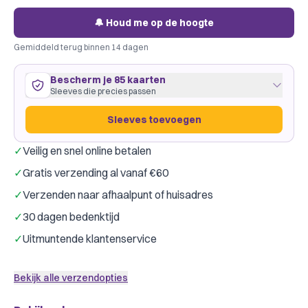
🔔 Houd me op de hoogte
Gemiddeld terug binnen 14 dagen
Bescherm je 85 kaarten
Sleeves die precies passen
Sleeves toevoegen
✓
Veilig en snel online betalen
85 kaarten
64
×
88
mm
✓
Gratis verzending al vanaf €60
past precies
·
Dragon Shield Clear
·
1 pakje
✓
Verzenden naar afhaalpunt of huisadres
Dragon Shield
Gamegenic
Merk:
✓
30 dagen bedenktijd
Kleur:
Transparant
✓
Uitmuntende klantenservice
Slechts € 0,13 per kaart
Sleeves toevoegen
Bekijk alle verzendopties