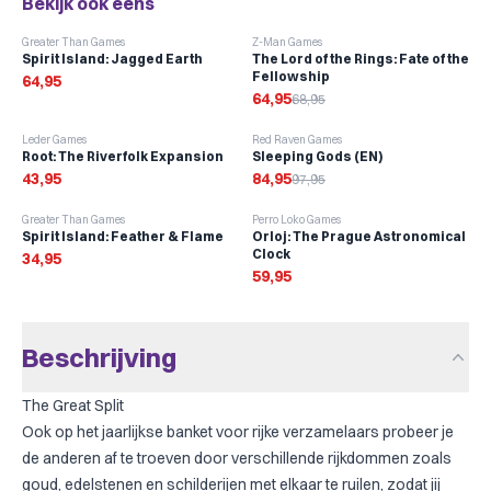
Bekijk ook eens
-
6
%
Greater Than Games
Z-Man Games
Spirit Island: Jagged Earth
The Lord of the Rings: Fate of the
Fellowship
64,95
64,95
68,95
-
13
%
Leder Games
Red Raven Games
Root: The Riverfolk Expansion
Sleeping Gods (EN)
43,95
84,95
97,95
Greater Than Games
Perro Loko Games
Spirit Island: Feather & Flame
Orloj: The Prague Astronomical
Clock
34,95
59,95
Beschrijving
The Great Split
Ook op het jaarlijkse banket voor rijke verzamelaars probeer je
de anderen af te troeven door verschillende rijkdommen zoals
goud, edelstenen en schilderijen met elkaar te ruilen, zodat jij