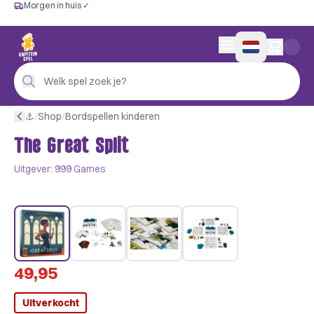
Morgen in huis ✓
Gratis vanaf €60
Morgen in huis ✓
Persoonlijk advies
0 artikelen in wink
4,9/5 —
200+ beoordelingen
Welk spel zoek je?
⚓︎
/
Shop
/
Bordspellen kinderen
The Great Split
Uitgever:
999 Games
49,95
Uitverkocht