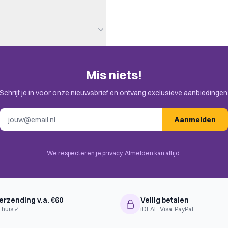
Mis niets!
en. Check de uitnodiging in je
Schrijf je in voor onze nieuwsbrief en ontvang exclusieve aanbiedingen
E-mailadres
Aanmelden
nce Fiction
We respecteren je privacy. Afmelden kan altijd.
vement
erzending v.a. €60
Veilig betalen
 huis ✓
iDEAL, Visa, PayPal