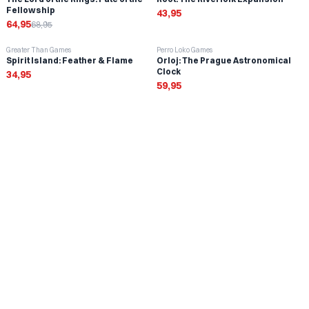
Fellowship
43,95
64,95
68,95
Greater Than Games
Perro Loko Games
Spirit Island: Feather & Flame
Orloj: The Prague Astronomical
Clock
34,95
59,95