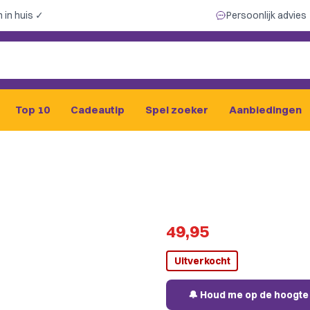
 in huis ✓
Persoonlijk advies
Top 10
Cadeautip
Spel zoeker
Aanbiedingen
49,95
Uitverkocht
🔔 Houd me op de hoogte