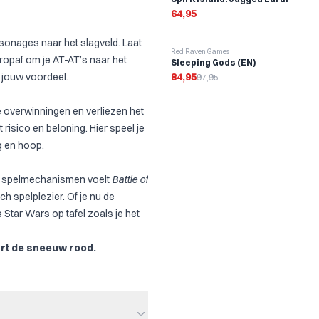
64,95
rsonages naar het slagveld. Laat
-
13
%
Red Raven Games
ropaf om je AT-AT’s naar het
Sleeping Gods (EN)
n jouw voordeel.
84,95
97,95
 overwinningen en verliezen het
 risico en beloning. Hier speel je
g en hoop.
de spelmechanismen voelt
Battle of
h spelplezier. Of je nu de
is Star Wars op tafel zoals je het
urt de sneeuw rood.