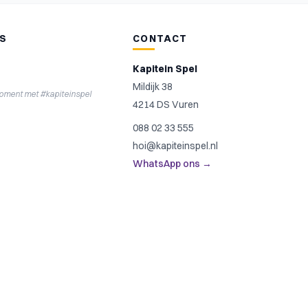
NS
CONTACT
Kapitein Spel
Mildijk 38
moment met #kapiteinspel
4214 DS Vuren
088 02 33 555
hoi@kapiteinspel.nl
WhatsApp ons →