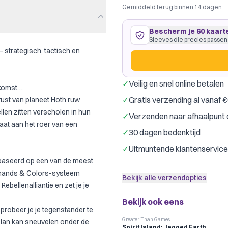
Gemiddeld terug binnen 14 dagen
Bescherm je 60 kaart
Sleeves die precies passen
– strategisch, tactisch en
✓
Veilig en snel online betalen
ekomst…
60 kaarten
59
×
91
mm
✓
Gratis verzending al vanaf 
 rust van planeet Hoth ruw
past precies
·
GameGenic Gr
llen zitten verscholen in hun
✓
Verzenden naar afhaalpunt 
Gamegenic
Drag
Merk:
taat aan het roer van een
✓
30 dagen bedenktijd
Slechts € 0,13 per kaart
✓
Uitmuntende klantenservice
gebaseerd op een van de meest
mmands & Colors-systeem
Bekijk alle verzendopties
 Rebellenalliantie en zet je je
Bekijk ook eens
probeer je je tegenstander te
Greater Than Games
e plan kan sneuvelen onder de
Spirit Island: Jagged Earth