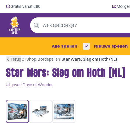
Gratis vanaf €60
Gratis vanaf €60
Morgen
Morgen in huis ✓
Persoonlijk advies
Welk spel zoek je?
4,9/5 —
200+ beoordelingen
Alle spellen
Nieuwe spellen
Terug
⚓︎
/
Shop
/
Bordspellen
/
Star Wars: Slag om Hoth (NL)
Star Wars: Slag om Hoth (NL)
Uitgever:
Days of Wonder