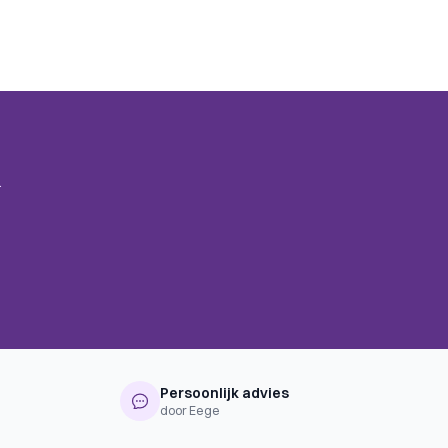
.
Persoonlijk advies
door Eege