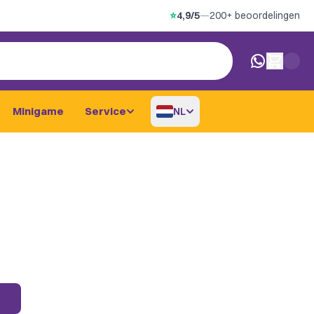
⭐
4,9/5
—
200+ beoordelingen
0 artikelen i
Minigame
Service
NL