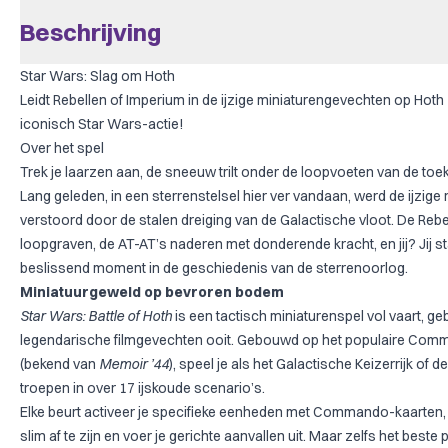
Beschrijving
Star Wars: Slag om Hoth
Leidt Rebellen of Imperium in de ijzige miniaturengevechten op Hoth 
iconisch Star Wars-actie!
Over het spel
Trek je laarzen aan, de sneeuw trilt onder de loopvoeten van de to
Lang geleden, in een sterrenstelsel hier ver vandaan, werd de ijzige
verstoord door de stalen dreiging van de Galactische vloot. De Rebe
loopgraven, de AT-AT’s naderen met donderende kracht, en jij? Jij s
beslissend moment in de geschiedenis van de sterrenoorlog.
Miniatuurgeweld op bevroren bodem
Star Wars: Battle of Hoth
is een tactisch miniaturenspel vol vaart, 
legendarische filmgevechten ooit. Gebouwd op het populaire Co
(bekend van
Memoir ’44
), speel je als het Galactische Keizerrijk of de
troepen in over 17 ijskoude scenario’s.
Elke beurt activeer je specifieke eenheden met Commando-kaarten, 
slim af te zijn en voer je gerichte aanvallen uit. Maar zelfs het best