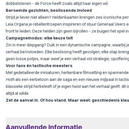
dobbelstenen – de Force heeft zoals altijd haar eigen wil.
Beroemde gezichten, beslissende invloed
Strijd je liever niet alleen? Heldenkaarten brengen zes iconische pe
Leia Organa je rebellentroepen inspireren of stuur Generaal Veers e
front te leiden. Deze helden zijn geen bijrollen – ze buigen het spel i
Campagnemodus: elke keuze telt
Zin in meer diepgang? Duik in een dynamische campagne, waarbij je
verhaal beïnvloeden. Elke beslissing heeft gevolgen, elke stap brengt
geen losse potjes, maar weef je een verhaal vol strategie, opofferin
Voor fans én tactische meesters
Met gedetailleerde miniaturen, herkenbare filmsetting en spannen
Hoth
als een eerbetoon aan de saga en een nieuwe mijlpaal in tactisc
klassieke strijd herbeleeft of je eigen twist aan het verhaal geeft: dit 
altijd al wilde.
Zet de aanval in. Of hou stand. Maar weet: geschiedenis kle
Aanvullende informatie