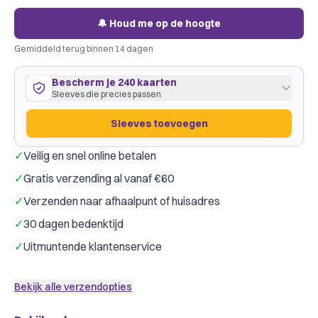
🔔 Houd me op de hoogte
Gemiddeld terug binnen 14 dagen
Bescherm je 240 kaarten
Sleeves die precies passen
Sleeves toevoegen
✓
Veilig en snel online betalen
200 kaarten
41
×
57
mm
✓
Gratis verzending al vanaf €60
ruim passend
·
GameGenic Yellow
·
4 pakjes
✓
Verzenden naar afhaalpunt of huisadres
40 kaarten
57
×
89
mm
✓
30 dagen bedenktijd
past precies
·
GameGenic Green
·
1 pakje
Gamegenic
Dragon Shield
Merk:
✓
Uitmuntende klantenservice
Slechts € 0,08 per kaart
Bekijk alle verzendopties
Sleeves toevoegen