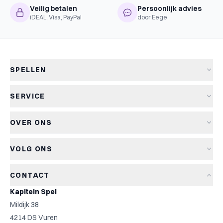
Veilig betalen
Persoonlijk advies
iDEAL, Visa, PayPal
door Eege
SPELLEN
Alle spellen
SERVICE
Nieuwe spellen
Verzending & levertijd
Aanbiedingen
OVER ONS
Retourneren
Bordspellen
Over Kapitein Spel
Algemene voorwaarden
Kaartspellen
VOLG ONS
Het Kapiteinsspel
Privacyverklaring
Partyspellen
Blog
Cookiebeleid
Kinderspellen
CONTACT
Spelreviews
Cookievoorkeuren
Familiespellen
Kapitein Spel
Spelregels
Strategische spellen
Mildijk 38
Contact
Top 10
4214 DS Vuren