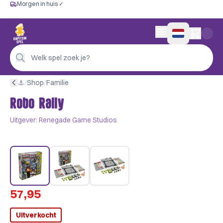
Morgen in huis ✓
Gratis vanaf €60
Morgen in huis ✓
Persoonlijk advies
0 artikelen in wink
4,9/5 —
200+ beoordelingen
Welk spel zoek je?
⚓︎
/
Shop
/
Familie
Robo Rally
Uitgever:
Renegade Game Studios
57,95
Uitverkocht