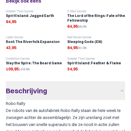
Bekijk ook eens
-
6
%
Greater Than Games
Z-Man Games
Spirit Island: Jagged Earth
The Lord of the Rings: Fate of the
Fellowship
64,95
64,95
68,95
-
13
%
Leder Games
Red Raven Games
Root: The Riverfolk Expansion
Sleeping Gods (EN)
43,95
84,95
97,95
-
15
%
Contention Games
Greater Than Games
Slay the Spire: The Board Game
Spirit Island: Feather & Flame
109,95
34,95
129,95
Beschrijving
Robo Rally
De robots van de autofabriek Robo Rally staan de hele week te
zwoegen achter de assemblagelijn. Ze zijn urenlang zoet met
het bouwen van snelle superauto's die ze nooit in actie zullen