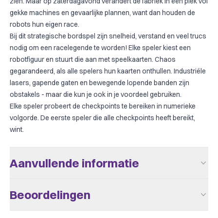
zien. Maar op zaterdagavond verandert de fabriek in een plek vol
gekke machines en gevaarlijke plannen, want dan houden de
robots hun eigen race.
Bij dit strategische bordspel zijn snelheid, verstand en veel trucs
nodig om een racelegende te worden! Elke speler kiest een
robotfiguur en stuurt die aan met speelkaarten. Chaos
gegarandeerd, als alle spelers hun kaarten onthullen. Industriële
lasers, gapende gaten en bewegende lopende banden zijn
obstakels - maar die kun je ook in je voordeel gebruiken.
Elke speler probeert de checkpoints te bereiken in numerieke
volgorde. De eerste speler die alle checkpoints heeft bereikt,
wint.
Aanvullende informatie
Aantal Spelers
2 - 6
Beoordelingen
Leeftijd V.a.
12
Er zijn nog geen beoordelingen.