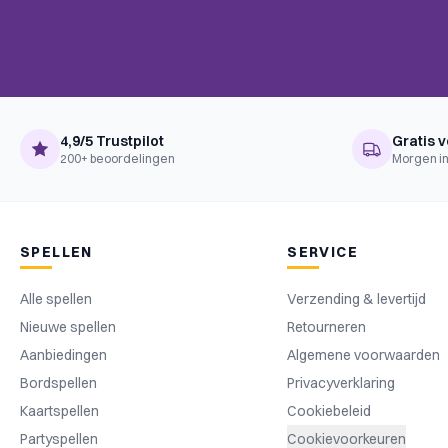
BoardGameGeek
Economic, Fantasy, Travel
Categories
Area Majority / Influence, Dice R
BoardGameGeek
Collection, Contracts, End Gam
Mechanics
Cards, Open Drafting, Ownersh
4,9/5 Trustpilot
Gratis v
200+ beoordelingen
Morgen in
SPELLEN
SERVICE
Alle spellen
Verzending & levertijd
Nieuwe spellen
Retourneren
Aanbiedingen
Algemene voorwaarden
Bordspellen
Privacyverklaring
Kaartspellen
Cookiebeleid
Partyspellen
Cookievoorkeuren