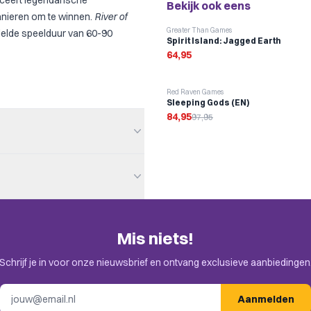
uceert legendarische
Bekijk ook eens
anieren om te winnen.
River of
Greater Than Games
ddelde speelduur van 60-90
Spirit Island: Jagged Earth
64,95
-
13
%
Red Raven Games
Sleeping Gods (EN)
84,95
97,95
Mis niets!
en. Check de uitnodiging in je
Schrijf je in voor onze nieuwsbrief en ontvang exclusieve aanbiedingen
E-mailadres
Aanmelden