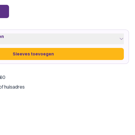
en
Sleeves toevoegen
€60
Clear
·
1 pakje
of huisadres
amegenic
ant
Sleeves toevoegen