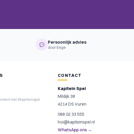
Persoonlijk advies
door Eege
NS
CONTACT
Kapitein Spel
Mildijk 38
moment met #kapiteinspel
4214 DS Vuren
088 02 33 555
hoi@kapiteinspel.nl
WhatsApp ons →