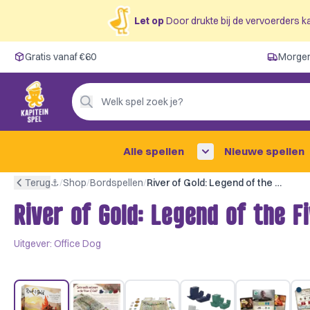
Let op
Door drukte bij de vervoerders ka
Gratis vanaf €60
Gratis vanaf €60
Morgen
Morgen in huis ✓
Persoonlijk advies
Welk spel zoek je?
4,9/5 —
200+ beoordelingen
Alle spellen
Nieuwe spellen
Terug
⚓︎
/
Shop
/
Bordspellen
/
River of Gold: Legend of the Five Rings Board Game
River of Gold: Legend of the 
Uitgever:
Office Dog