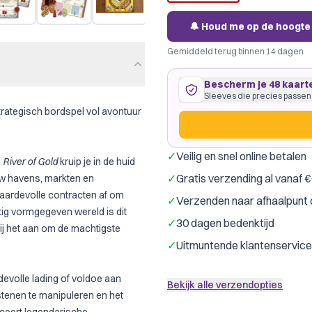
🔔 Houd me op de hoogte
Gemiddeld terug binnen 14 dagen
Bescherm je 48 kaart
Sleeves die precies passen
trategisch bordspel vol avontuur
✓
Veilig en snel online betalen
n
River of Gold
kruip je in de huid
48 kaarten
64
×
88
mm
✓
Gratis verzending al vanaf 
w havens, markten en
past precies
·
Dragon Shield 
waardevolle contracten af om
✓
Verzenden naar afhaalpunt 
Dragon Shield
G
Merk:
tig vormgegeven wereld is dit
✓
30 dagen bedenktijd
Kleur:
Transpar
jij het aan om de machtigste
✓
Uitmuntende klantenservice
Slechts € 0,23 per kaart
ardevolle lading of voldoe aan
Bekijk alle verzendopties
stenen te manipuleren en het