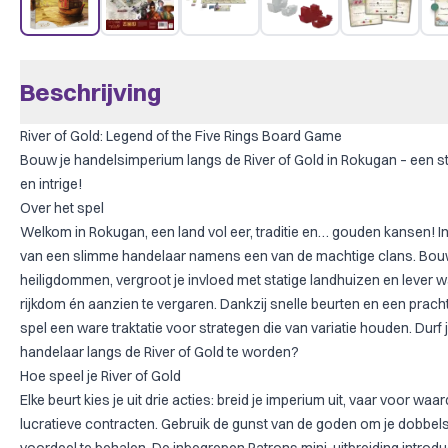
Beschrijving
River of Gold: Legend of the Five Rings Board Game
Bouw je handelsimperium langs de River of Gold in Rokugan – een s
en intrige!
Over het spel
Welkom in Rokugan, een land vol eer, traditie en… gouden kansen! I
van een slimme handelaar namens een van de machtige clans. Bou
heiligdommen, vergroot je invloed met statige landhuizen en lever 
rijkdom én aanzien te vergaren. Dankzij snelle beurten en een prach
spel een ware traktatie voor strategen die van variatie houden. Durf 
handelaar langs de River of Gold te worden?
Hoe speel je River of Gold
Elke beurt kies je uit drie acties: breid je imperium uit, vaar voor wa
lucratieve contracten. Gebruik de gunst van de goden om je dobbel