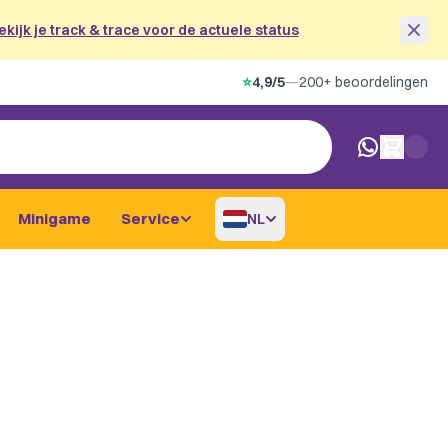
ekijk je track & trace voor de actuele status
⭐
4,9/5
—
200+ beoordelingen
0 artikelen i
Minigame
Service
NL