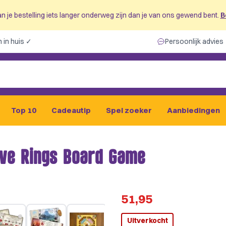
n je bestelling iets langer onderweg zijn dan je van ons gewend bent.
B
 in huis ✓
Persoonlijk advies
Top 10
Cadeautip
Spel zoeker
Aanbiedingen
Five Rings Board Game
51,95
Uitverkocht