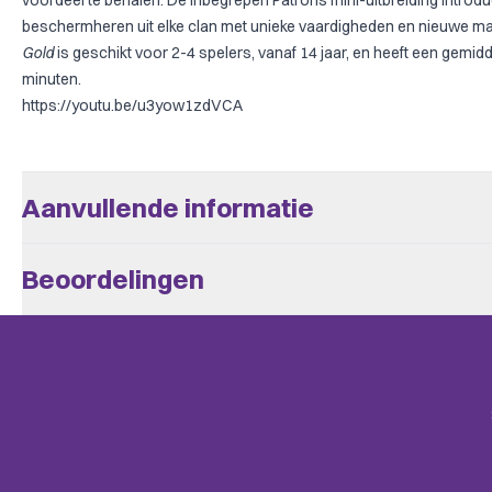
voordeel te behalen. De inbegrepen Patrons mini-uitbreiding introd
beschermheren uit elke clan met unieke vaardigheden en nieuwe m
Gold
is geschikt voor 2-4 spelers, vanaf 14 jaar, en heeft een gemi
minuten.
https://youtu.be/u3yow1zdVCA
Aanvullende informatie
Aantal Spelers
2 - 4
Beoordelingen
Leeftijd V.a.
14
Er zijn nog geen beoordelingen.
Speeltijd
> 60
Complexiteit
Familie
Alleen klanten die dit spel kochten kunnen een beoordeling plaats
mail.
Taal
Engels
Uitgever
Office Dog