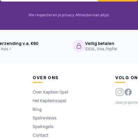
We respecteren je privacy. Afmelden kan altijd.
olling, Die Icon Resolution, Set
e Bonuses, Market, Multi-Use
ip, Track Movement
erzending v.a. €60
Veilig betalen
 huis ✓
iDEAL, Visa, PayPal
OVER ONS
VOLG O
Over Kapitein Spel
Het Kapiteinsspel
Deel je spel
Blog
Spelreviews
Spelregels
Contact