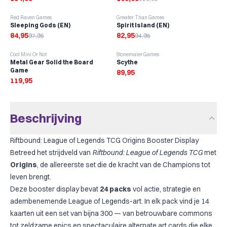
-
13
%
-
13
%
Red Raven Games
Greater Than Games
Sleeping Gods (EN)
Spirit Island (EN)
84,95
82,95
97,95
94,95
Cool Mini Or Not
Stonemaier Games
Metal Gear Solid the Board
Scythe
Game
89,95
119,95
Beschrijving
Riftbound: League of Legends TCG Origins Booster Display
Betreed het strijdveld van
Riftbound: League of Legends TCG
met
Origins
, de allereerste set die de kracht van de Champions tot
leven brengt.
Deze booster display bevat
24 packs
vol actie, strategie en
adembenemende League of Legends-art. In elk pack vind je 14
kaarten uit een set van bijna 300 — van betrouwbare commons
tot zeldzame epics en spectaculaire alternate art cards die elke