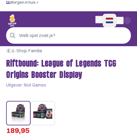
Morgen in huis ✓
Gratis vanaf €60
Morgen in huis ✓
Persoonlijk advies
0 artikelen in wink
4,9/5 —
200+ beoordelingen
Welk spel zoek je?
⚓︎
/
Shop
/
Familie
Riftbound: League of Legends TCG
Origins Booster Display
Uitgever:
Riot Games
189,95