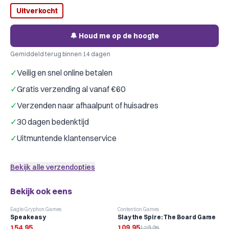
Uitverkocht
🔔 Houd me op de hoogte
Gemiddeld terug binnen 14 dagen
✓
Veilig en snel online betalen
✓
Gratis verzending al vanaf €60
✓
Verzenden naar afhaalpunt of huisadres
✓
30 dagen bedenktijd
✓
Uitmuntende klantenservice
Bekijk alle verzendopties
Bekijk ook eens
-
15
%
Eagle Gryphon Games
Contention Games
Speakeasy
Slay the Spire: The Board Game
154,95
109,95
129,95