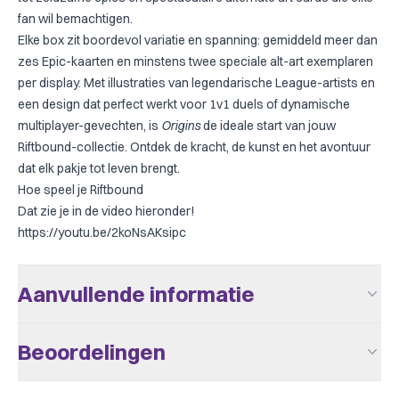
fan wil bemachtigen.
Elke box zit boordevol variatie en spanning: gemiddeld meer dan
zes Epic-kaarten en minstens twee speciale alt-art exemplaren
per display. Met illustraties van legendarische League-artists en
een design dat perfect werkt voor 1v1 duels of dynamische
multiplayer-gevechten, is
Origins
de ideale start van jouw
Riftbound-collectie. Ontdek de kracht, de kunst en het avontuur
dat elk pakje tot leven brengt.
Hoe speel je Riftbound
Dat zie je in de video hieronder!
https://youtu.be/2koNsAKsipc
Aanvullende informatie
Aantal Spelers
2 - 4
Beoordelingen
Leeftijd V.a.
14
Er zijn nog geen beoordelingen.