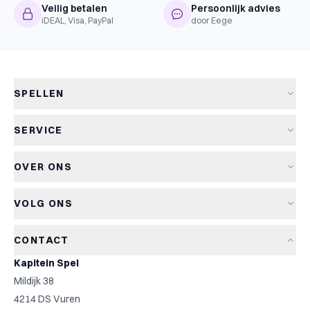
Veilig betalen
Persoonlijk advies
iDEAL, Visa, PayPal
door Eege
SPELLEN
Alle spellen
SERVICE
Nieuwe spellen
Verzending & levertijd
Aanbiedingen
OVER ONS
Retourneren
Bordspellen
Over Kapitein Spel
Algemene voorwaarden
Kaartspellen
VOLG ONS
Het Kapiteinsspel
Privacyverklaring
Partyspellen
Blog
Cookiebeleid
Kinderspellen
CONTACT
Spelreviews
Cookievoorkeuren
Familiespellen
Kapitein Spel
Spelregels
Strategische spellen
Mildijk 38
Contact
Top 10
4214 DS Vuren