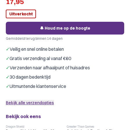
17,95
Uitverkocht
🔔 Houd me op de hoogte
Gemiddeld terug binnen 14 dagen
✓
Veilig en snel online betalen
✓
Gratis verzending al vanaf €60
✓
Verzenden naar afhaalpunt of huisadres
✓
30 dagen bedenktijd
✓
Uitmuntende klantenservice
Bekijk alle verzendopties
Bekijk ook eens
Dragon Shield
Greater Than Games