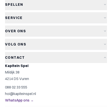
SPELLEN
Alle spellen
SERVICE
Nieuwe spellen
Verzending & levertijd
Aanbiedingen
OVER ONS
Retourneren
Bordspellen
Over Kapitein Spel
Algemene voorwaarden
Kaartspellen
VOLG ONS
Het Kapiteinsspel
Privacyverklaring
Partyspellen
Blog
Cookiebeleid
Kinderspellen
CONTACT
Spelreviews
Cookievoorkeuren
Familiespellen
Kapitein Spel
Spelregels
Strategische spellen
Mildijk 38
Contact
Top 10
4214 DS Vuren
Cadeautip
088 02 33 555
Spelzoeker
hoi@kapiteinspel.nl
WhatsApp ons →