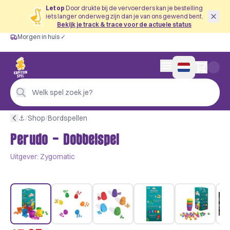
Let op
Door drukte bij de vervoerders kan je bestelling
iets langer onderweg zijn dan je van ons gewend bent.
Bekijk je track & trace voor de actuele status
Morgen in huis ✓
Gratis vanaf €60
Morgen in huis ✓
Persoonlijk advies
0 artikelen in wink
4,9/5 —
200+ beoordelingen
Welk spel zoek je?
⚓︎
/
Shop
/
Bordspellen
Perudo - Dobbelspel
Uitgever:
Zygomatic