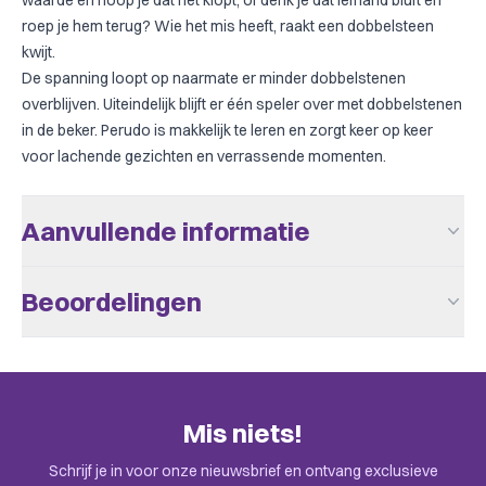
waarde en hoop je dat het klopt, of denk je dat iemand bluft en
roep je hem terug? Wie het mis heeft, raakt een dobbelsteen
kwijt.
De spanning loopt op naarmate er minder dobbelstenen
overblijven. Uiteindelijk blijft er één speler over met dobbelstenen
in de beker. Perudo is makkelijk te leren en zorgt keer op keer
voor lachende gezichten en verrassende momenten.
Aanvullende informatie
Uitgever
Zygomatic
Beoordelingen
Aantal Spelers
3 - 6
Er zijn nog geen beoordelingen.
Leeftijd V.a.
8
Speeltijd
+/- 20
Alleen klanten die dit spel kochten kunnen een beoordeling
Mis niets!
plaatsen. Check de uitnodiging in je mail.
Taal
Frans, Nederlands
Schrijf je in voor onze nieuwsbrief en ontvang exclusieve
Bluffing, Children's Game, Dice,