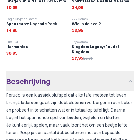
Dragon Shield Clear 63 x 88 mm
Spirit Island: Feather & Flame
10,95
34,95
Eagle Gryphon Games
999 Games
Speakeasy: Upgrade Pack
Wie is de ezel?
14,95
12,95
-
10
%
Libellud
FryxGames
Harmonies
Kingdom Legacy: Feudal
Kingdom
36,95
17,95
19,95
Beschrijving
Perudo is een klassiek blufspel dat elke tafel meteen tot leven
brengt. Iedereen gooit zijn dobbelstenen verborgen in een beker
en probeert in te schatten wat er in totaal op tafel ligt. Daarna
begint het spannende spel van bieden, twijfelen en bluffen.
Je kunt eerlijk spelen, maar vaak loont het om een beetje lef te
tonen. Roep je een aantal dobbelstenen met een bepaalde