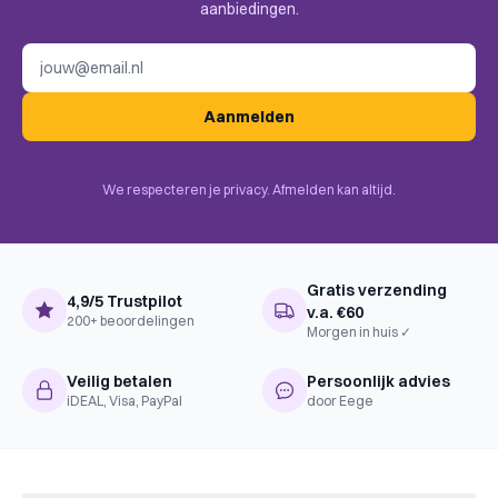
BoardGameGeek
aanbiedingen.
Movies / TV / Radio theme, Party
Categories
Game
E-mailadres
BoardGameGeek
Betting and Bluffing, Dice Rolling,
Mechanics
Player Elimination
Aanmelden
Complexiteit
Instapper
We respecteren je privacy. Afmelden kan altijd.
Gratis verzending
4,9/5 Trustpilot
v.a. €60
200+ beoordelingen
Morgen in huis ✓
Veilig betalen
Persoonlijk advies
iDEAL, Visa, PayPal
door Eege