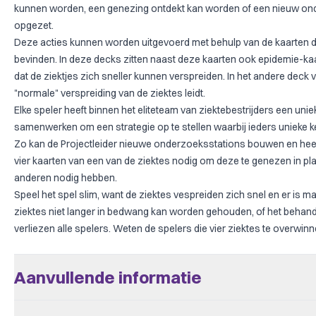
kunnen worden, een genezing ontdekt kan worden of een nieuw on
opgezet.
Deze acties kunnen worden uitgevoerd met behulp van de kaarten di
bevinden. In deze decks zitten naast deze kaarten ook epidemie-ka
dat de ziektjes zich sneller kunnen verspreiden. In het andere deck 
"normale" verspreiding van de ziektes leidt.
Elke speler heeft binnen het eliteteam van ziektebestrijders een unie
samenwerken om een strategie op te stellen waarbij ieders unieke ken
Zo kan de Projectleider nieuwe onderzoeksstations bouwen en he
vier kaarten van een van de ziektes nodig om deze te genezen in plaa
anderen nodig hebben.
Speel het spel slim, want de ziektes vespreiden zich snel en er is ma
ziektes niet langer in bedwang kan worden gehouden, of het behande
verliezen alle spelers. Weten de spelers die vier ziektes te overwin
Aanvullende informatie
Aantal Spelers
2 - 4