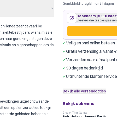
Gemiddeld terug binnen 14 dagen
Bescherm je 118 kaar
Sleeves die precies passen
schillende zeer gevaarlijke
am ziektebestrijders wiens missie
oen naar genezingen tegen deze
✓
Veilig en snel online betalen
e motivatie en eigenschappen om de
118 kaarten
63
×
88
mm
✓
Gratis verzending al vanaf 
past precies
·
Dragon Shield 
✓
Verzenden naar afhaalpunt 
Dragon Shield
G
Merk:
✓
30 dagen bedenktijd
Kleur:
Transpar
✓
Uitmuntende klantenservice
Slechts € 0,19 per kaart
Bekijk alle verzendopties
bevolkingen uitgelicht waar de
Bekijk ook eens
t een speler vier acties tot zijn
Greater Than Games
nfecteerde gebieden behandeld
Spirit Island: Jagged Earth