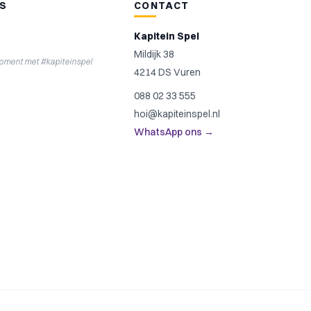
NS
CONTACT
Kapitein Spel
Mildijk 38
moment met #kapiteinspel
4214 DS Vuren
088 02 33 555
hoi@kapiteinspel.nl
WhatsApp ons →