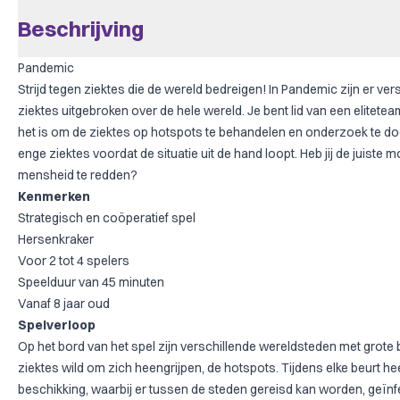
Beschrijving
Pandemic
Strijd tegen ziektes die de wereld bedreigen! In Pandemic zijn er ver
ziektes uitgebroken over de hele wereld. Je bent lid van een elitete
het is om de ziektes op hotspots te behandelen en onderzoek te d
enge ziektes voordat de situatie uit de hand loopt. Heb jij de juist
mensheid te redden?
Kenmerken
Strategisch en coöperatief spel
Hersenkraker
Voor 2 tot 4 spelers
Speelduur van 45 minuten
Vanaf 8 jaar oud
Spelverloop
Op het bord van het spel zijn verschillende wereldsteden met grote 
ziektes wild om zich heengrijpen, de hotspots. Tijdens elke beurt heef
beschikking, waarbij er tussen de steden gereisd kan worden, geï