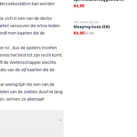
derzoeksstation kan worden
64,95
e zich in een van de decks
-
13
%
Red Raven Games
arten verwoven die ertoe leiden
Sleeping Gods (EN)
vindt men kaarten die de
84,95
97,95
ke rol , dus de spelers moeten
nis het best tot zijn recht komt.
eft de Wetenschapper slechts
ts van de vijf kaarten die de
ar weinig tijd! Als een van de
len van de ziektes duurt te lang,
nen, winnen ze allemaal!