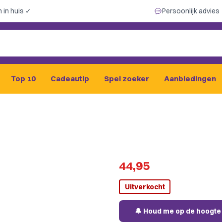
 in huis ✓
Persoonlijk advies
Top 10
Cadeautip
Spel zoeker
Aanbiedingen
44,95
Uitverkocht
🔔 Houd me op de hoogte