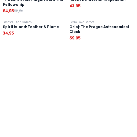
Fellowship
43,95
64,95
68,95
Greater Than Games
Perro Loko Games
Spirit Island: Feather & Flame
Orloj: The Prague Astronomical
Clock
34,95
59,95