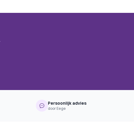
.
Persoonlijk advies
door Eege