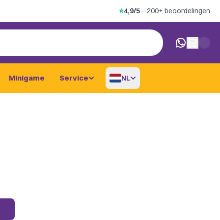
⭐
4,9/5
—
200+ beoordelingen
0 artikelen i
Minigame
Service
NL