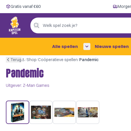
Gratis vanaf €60
Gratis vanaf €60
Morgen
Morgen in huis ✓
Persoonlijk advies
Welk spel zoek je?
4,9/5 —
200+ beoordelingen
Alle spellen
Nieuwe spellen
Terug
⚓︎
/
Shop
/
Coöperatieve spellen
/
Pandemic
Pandemic
Uitgever:
Z-Man Games