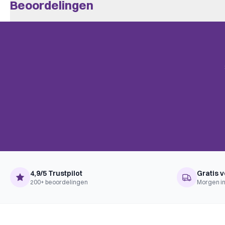
Beoordelingen
Leeftijd V.a.
8
Er zijn nog geen beoordelingen.
Speeltijd
+/- 45
BoardGameGeek
Alleen klanten die dit spel kochten kunnen een beoordeling plaats
Medical, Travel
Categories
mail.
Uitgever
Z-Man Games
Action Points, Cooperative Ga
BoardGameGeek
Point Movement, Set Collection, 
Mechanics
Player Powers, Variable Set-up,
Multi-Use Cards, Tags
Complexiteit
Familie
Taal
Nederlands
4,9/5 Trustpilot
Gratis v
200+ beoordelingen
Morgen in