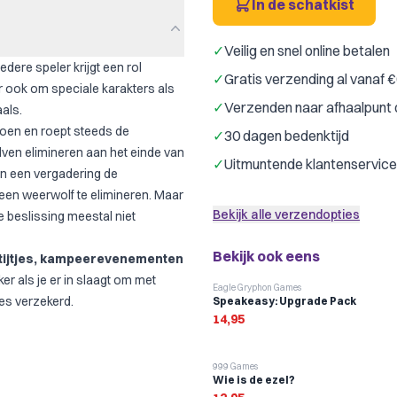
In de schatkist
✓
Veilig en snel online betalen
dere speler krijgt een rol
✓
Gratis verzending al vanaf 
ook om speciale karakters als
✓
Verzenden naar afhaalpunt 
aals.
doen en roept steeds de
✓
30 dagen bedenktijd
ven elimineren aan het einde van
✓
Uitmuntende klantenservice
in een vergadering de
en weerwolf te elimineren. Maar
Bekijk alle verzendopties
 beslissing meestal niet
Bekijk ook eens
rtijtjes, kampeerevenementen
er als je er in slaagt om met
Eagle Gryphon Games
es verzekerd.
Speakeasy: Upgrade Pack
14,95
999 Games
Wie is de ezel?