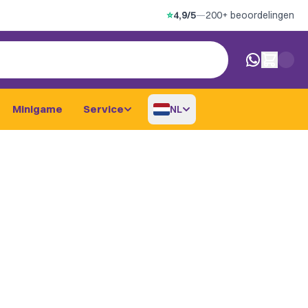
⭐
4,9/5
—
200+ beoordelingen
0 artikelen i
Minigame
Service
NL