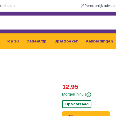
 in huis ✓
Persoonlijk advies
Top 10
Cadeautip
Spel zoeker
Aanbiedingen
12,95
Morgen in huis
i
Op voorraad