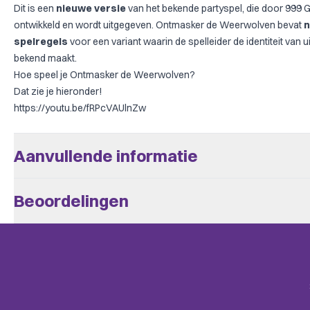
Dit is een
nieuwe versie
van het bekende partyspel, die door 999 
ontwikkeld en wordt uitgegeven. Ontmasker de Weerwolven bevat
n
spelregels
voor een variant waarin de spelleider de identiteit van 
bekend maakt.
Hoe speel je Ontmasker de Weerwolven?
Dat zie je hieronder!
https://youtu.be/fRPcVAUlnZw
Aanvullende informatie
Aantal Spelers
8 - 18
Beoordelingen
Leeftijd V.a.
10
Er zijn nog geen beoordelingen.
Speeltijd
+/- 45
BoardGameGeek
Alleen klanten die dit spel kochten kunnen een beoordeling plaats
Bluffing, Deduction, Horror, Mur
Categories
mail.
Uitgever
999 Games