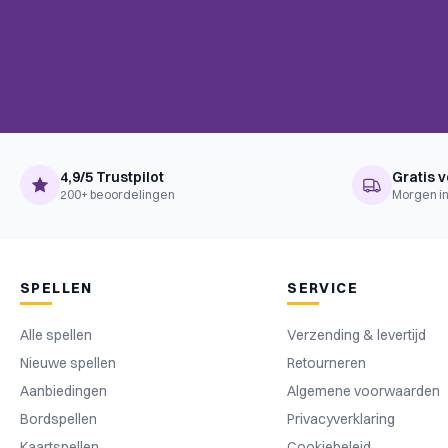
BoardGameGeek
Role Playing, Variable Player Po
Mechanics
Player Elimination, Team-Base
Complexiteit
Instapper
Taal
Nederlands
4,9/5 Trustpilot
Gratis v
200+ beoordelingen
Morgen in
SPELLEN
SERVICE
Alle spellen
Verzending & levertijd
Nieuwe spellen
Retourneren
Aanbiedingen
Algemene voorwaarden
Bordspellen
Privacyverklaring
Kaartspellen
Cookiebeleid