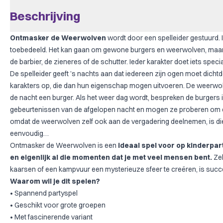
Beschrijving
Ontmasker de Weerwolven
wordt door een spelleider gestuurd. Ie
toebedeeld. Het kan gaan om gewone burgers en weerwolven, maar 
de barbier, de zieneres of de schutter. Ieder karakter doet iets speci
De spelleider geeft ’s nachts aan dat iedereen zijn ogen moet dicht
karakters op, die dan hun eigenschap mogen uitvoeren. De weerwol
de nacht een burger. Als het weer dag wordt, bespreken de burgers 
gebeurtenissen van de afgelopen nacht en mogen ze proberen om e
omdat de weerwolven zelf ook aan de vergadering deelnemen, is die
eenvoudig…
Ontmasker de Weerwolven is een
ideaal spel voor op kinderpa
en eigenlijk al die momenten dat je met veel mensen bent.
Zek
kaarsen of een kampvuur een mysterieuze sfeer te creëren, is succ
Waarom wil je dit spelen?
• Spannend partyspel
• Geschikt voor grote groepen
• Met fascinerende variant