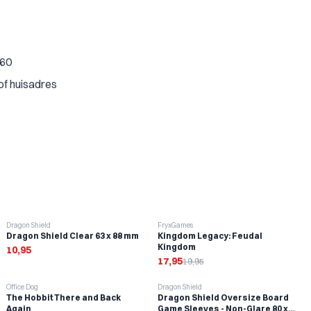
€60
of huisadres
-
10
%
Dragon Shield
FryxGames
Dragon Shield Clear 63 x 88 mm
Kingdom Legacy: Feudal
Kingdom
10,95
17,95
19,95
-
10
%
Office Dog
Dragon Shield
The Hobbit There and Back
Dragon Shield Oversize Board
Again
Game Sleeves - Non-Glare 80 x