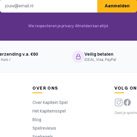
E-mailadres
Aanmelden
wers, Voting, Hidden Roles,
d Game
We respecteren je privacy. Afmelden kan altijd.
erzending v.a. €60
Veilig betalen
 huis ✓
iDEAL, Visa, PayPal
OVER ONS
VOLG O
Over Kapitein Spel
Het Kapiteinsspel
Deel je spel
Blog
Spelreviews
Spelregels