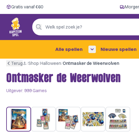
Gratis vanaf €60
Gratis vanaf €60
Morgen
Morgen in huis ✓
Persoonlijk advies
Welk spel zoek je?
4,9/5 —
200+ beoordelingen
Alle spellen
Nieuwe spellen
Terug
⚓︎
/
Shop
/
Halloween
/
Ontmasker de Weerwolven
Ontmasker de Weerwolven
Uitgever:
999 Games