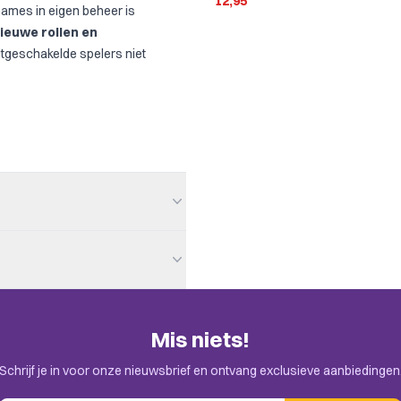
12,95
Games in eigen beheer is
ieuwe rollen en
uitgeschakelde spelers niet
Mis niets!
en. Check de uitnodiging in je
der / Mystery, Party Game
Schrijf je in voor onze nieuwsbrief en ontvang exclusieve aanbiedingen