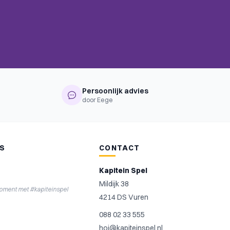
Persoonlijk advies
door Eege
NS
CONTACT
Kapitein Spel
Mildijk 38
moment met #kapiteinspel
4214 DS Vuren
088 02 33 555
hoi@kapiteinspel.nl