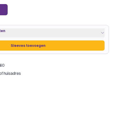
ten
Sleeves toevoegen
€60
reen
·
2 pakjes
of huisadres
on Shield
low
·
2 pakjes
on Shield