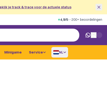
ekijk je track & trace voor de actuele status
⭐
4,9/5
—
200+ beoordelingen
0 artikelen i
Minigame
Service
NL