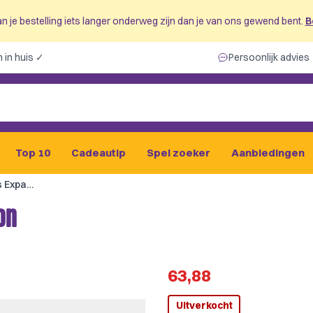
n je bestelling iets langer onderweg zijn dan je van ons gewend bent.
B
 in huis ✓
Persoonlijk advies
Top 10
Cadeautip
Spel zoeker
Aanbiedingen
Obsession Characters Expansion
on
63,88
Uitverkocht