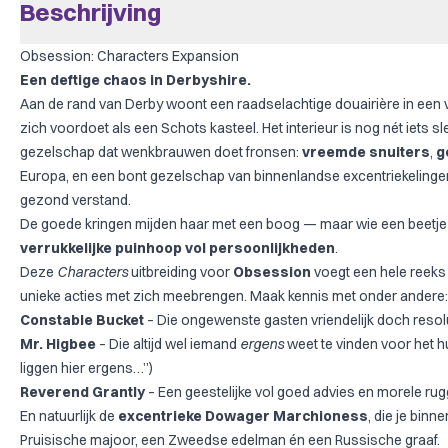
Beschrijving
Obsession: Characters Expansion
Een deftige chaos in Derbyshire.
Aan de rand van Derby woont een raadselachtige douairière in een 
zich voordoet als een Schots kasteel. Het interieur is nog nét iets sl
gezelschap dat wenkbrauwen doet fronsen:
vreemde snuiters
,
g
Europa, en een bont gezelschap van binnenlandse excentriekelingen 
gezond verstand.
De goede kringen mijden haar met een boog — maar wie een beetje du
verrukkelijke puinhoop vol persoonlijkheden
.
Deze
Characters
uitbreiding voor
Obsession
voegt een hele reeks 
unieke acties met zich meebrengen. Maak kennis met onder andere:
Constable Bucket
– Die ongewenste gasten vriendelijk doch resol
Mr. Higbee
– Die altijd wel iemand
ergens
weet te vinden voor het h
liggen hier ergens…”)
Reverend Grantly
– Een geestelijke vol goed advies en morele ru
En natuurlijk de
excentrieke Dowager Marchioness
, die je bin
Pruisische majoor, een Zweedse edelman én een Russische graaf.