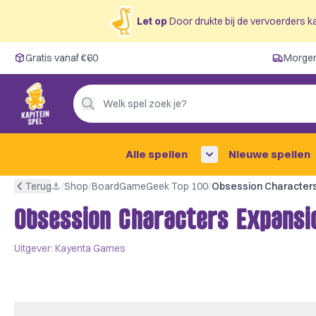
Let op
Door drukte bij de vervoerders ka
Gratis vanaf €60
Gratis vanaf €60
Morgen
Morgen in huis ✓
Persoonlijk advies
Welk spel zoek je?
4,9/5 —
200+ beoordelingen
Alle spellen
Nieuwe spellen
Terug
⚓︎
/
Shop
/
BoardGameGeek Top 100
/
Obsession Characters Expansi
Uitgever:
Kayenta Games