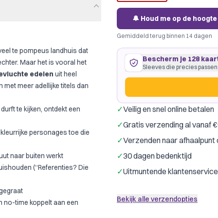
🔔 Houd me op de hoogte
Gemiddeld terug binnen 14 dagen
veel te pompeus landhuis dat
Bescherm je 128 kaar
echter. Maar het is vooral het
Sleeves die precies passen
evluchte edelen
uit heel
met meer adellijke titels dan
✓
Veilig en snel online betalen
rft te kijken, ontdekt een
76 kaarten
57
×
87
mm
✓
Gratis verzending al vanaf 
ruim passend
·
GameGenic G
kleurrijke personages toe die
✓
Verzenden naar afhaalpunt 
Gamegenic
Drag
Merk:
✓
30 dagen bedenktijd
uut naar buiten werkt
52 kaarten
44
×
67
mm
uishouden (“Referenties? Die
✓
Uitmuntende klantenservice
past precies
·
GameGenic Yel
Gamegenic
Drag
Merk:
ggegraat
Bekijk alle verzendopties
nen no-time koppelt aan een
Slechts € 0,12 per kaart