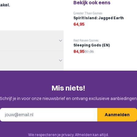
Bekijk ook eens
akel.
Greater Than Games
Spirit Island: Jagged Earth
64,95
-
13
%
Red Raven Games
Sleeping Gods (EN)
84,95
97,95
Mis niets!
en. Check de uitnodiging in je
Schrijf je in voor onze nieuwsbrief en ontvang exclusieve aanbiedingen
E-mailadres
or Base-game
Aanmelden
We respecteren je privacy. Afmelden kan altijd.