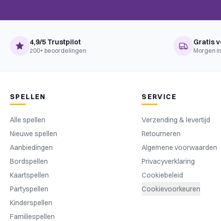
Cooperative Game, Hand Manag
BoardGameGeek
Deck / Bag / Pool Building, Dif
Mechanics
Drafting, Solo / Solitaire Game
4,9/5 Trustpilot
Gratis v
200+ beoordelingen
Morgen in
SPELLEN
SERVICE
Alle spellen
Verzending & levertijd
Nieuwe spellen
Retourneren
Aanbiedingen
Algemene voorwaarden
Bordspellen
Privacyverklaring
Kaartspellen
Cookiebeleid
Partyspellen
Cookievoorkeuren
Kinderspellen
Familiespellen