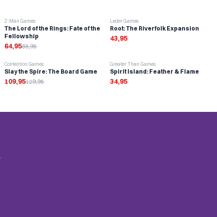
Sleeves toevoegen
-
6
%
Z-Man Games
Leder Games
The Lord of the Rings: Fate of the
Root: The Riverfolk Expansion
Fellowship
43,95
64,95
68,95
-
15
%
Contention Games
Greater Than Games
Slay the Spire: The Board Game
Spirit Island: Feather & Flame
109,95
34,95
129,95
.