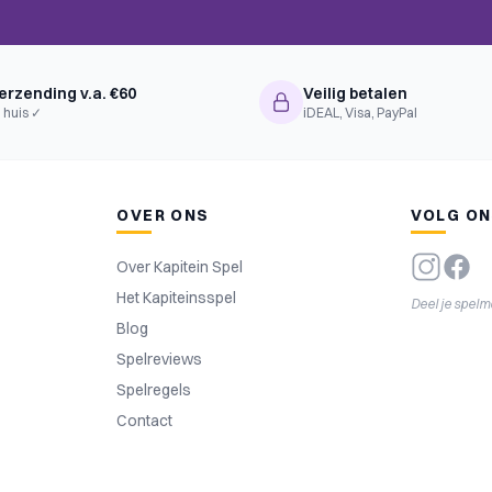
ement, Worker Placement,
ferent Worker Types, Open
erzending v.a. €60
Veilig betalen
 huis ✓
iDEAL, Visa, PayPal
OVER ONS
VOLG O
Over Kapitein Spel
Het Kapiteinsspel
Deel je spel
Blog
Spelreviews
Spelregels
Contact