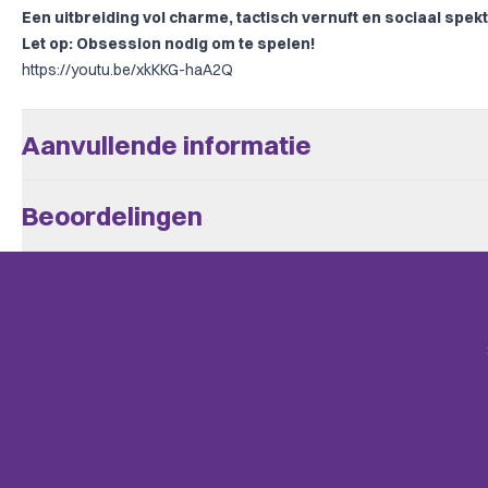
Een uitbreiding vol charme, tactisch vernuft en sociaal spekt
Let op:
Obsession
nodig om te spelen!
https://youtu.be/xkKKG-haA2Q
Aanvullende informatie
Aantal Spelers
1 - 6
Beoordelingen
Leeftijd V.a.
14
Er zijn nog geen beoordelingen.
Complexiteit
Kenner
Speeltijd
+/- 60
Alleen klanten die dit spel kochten kunnen een beoordeling plaats
mail.
Taal
Engels
BoardGameGeek
Post-Napoleonic, Expansion f
Categories
Uitgever
Kayenta Games