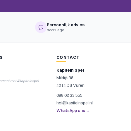
Persoonlijk advies
door Eege
NS
CONTACT
Kapitein Spel
Mildijk 38
moment met #kapiteinspel
4214 DS Vuren
088 02 33 555
hoi@kapiteinspel.nl
WhatsApp ons →