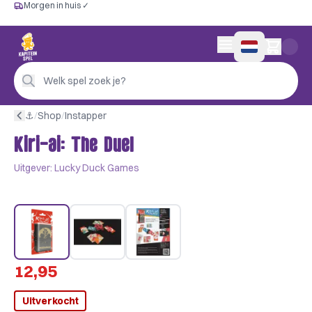
Morgen in huis ✓
Gratis vanaf €60
Morgen in huis ✓
Persoonlijk advies
0 artikelen in wink
4,9/5 —
200+ beoordelingen
Welk spel zoek je?
⚓︎
/
Shop
/
Instapper
Kiri-ai: The Duel
Uitgever:
Lucky Duck Games
12,95
Uitverkocht