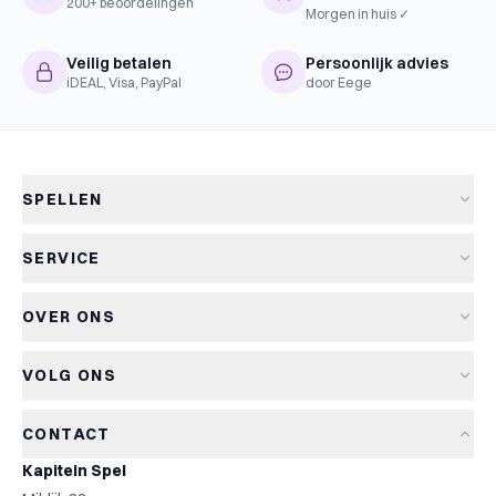
200+ beoordelingen
Morgen in huis ✓
Veilig betalen
Persoonlijk advies
iDEAL, Visa, PayPal
door Eege
SPELLEN
Alle spellen
SERVICE
Nieuwe spellen
Verzending & levertijd
Aanbiedingen
OVER ONS
Retourneren
Bordspellen
Over Kapitein Spel
Algemene voorwaarden
Kaartspellen
VOLG ONS
Het Kapiteinsspel
Privacyverklaring
Partyspellen
Blog
Cookiebeleid
Kinderspellen
CONTACT
Spelreviews
Cookievoorkeuren
Familiespellen
Kapitein Spel
Spelregels
Strategische spellen