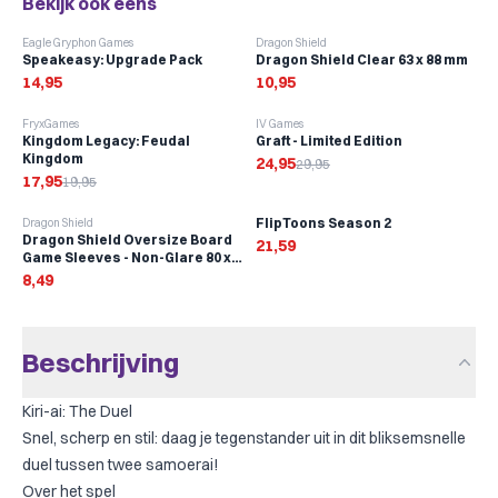
Bekijk ook eens
Eagle Gryphon Games
Dragon Shield
Speakeasy: Upgrade Pack
Dragon Shield Clear 63 x 88 mm
14,95
10,95
-
10
%
-
17
%
FryxGames
IV Games
Kingdom Legacy: Feudal
Graft - Limited Edition
Kingdom
24,95
29,95
17,95
19,95
FlipToons Season 2
Dragon Shield
Dragon Shield Oversize Board
21,59
Game Sleeves - Non-Glare 80 x
120 mm (100 stuks)
8,49
Beschrijving
Kiri-ai: The Duel
Snel, scherp en stil: daag je tegenstander uit in dit bliksemsnelle
duel tussen twee samoerai!
Over het spel