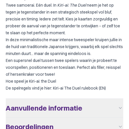
Twee samoerai. Eén duel. In
Kiri-ai: The Duel
neem je het op
tegen je tegenstander in een strategisch steekspel vol bluf,
precisie en timing. Iedere zet telt. Kies je kaarten zorgvuldig en
probeer de aanval van je tegenstander te ontwijken – of zelf toe
te slaan op het perfecte moment.
In deze minimalistische maar intense tweespeler kruipen jullie in
de huid van traditionele Japanse krijgers, waarbij elk spel slechts
minuten duurt... maar de spanning eindeloos is.
Een supersnel duel tussen twee spelers waarin je probeert te
voorspellen, positioneren en toeslaan. Perfect als filler, reisspel
of hersenkraker voor twee!
Hoe speel je Kiri-ai: the Duel
De spelregels vind je hier:
Kiri-ai The Duel rulebook (EN)
Aanvullende informatie
Aantal Spelers
2
Beoordelingen