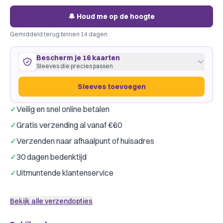
🔔 Houd me op de hoogte
Gemiddeld terug binnen 14 dagen
Bescherm je 16 kaarten
Sleeves die precies passen
Sleeves toevoegen
✓
Veilig en snel online betalen
16 kaarten
59
×
86
mm
✓
Gratis verzending al vanaf €60
ruim passend
·
GameGenic Green
·
1 pakje
✓
Verzenden naar afhaalpunt of huisadres
Gamegenic
Dragon Shield
Merk:
✓
30 dagen bedenktijd
Slechts € 0,25 per kaart
✓
Uitmuntende klantenservice
Sleeves toevoegen
Bekijk alle verzendopties